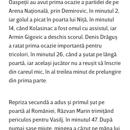
Oaspeţii au avut prima ocazie a partidei de pe
Arena Naţională, prin Demirovic, în minutul 2,
iar golul a picat în poarta lui Niţă, în minutul
14, când Kolasinac a fost omul cu assistul, iar
Armin Gigovic a deschis scorul. Denis Drăguş
a ratat prima ocazie importantă pentru
tricolori, în minutul 26, când a şutat pe lângă
poartă, iar acelaşi jucător nu a reuşit să înscrie
din careul mic, în al treilea minut de prelungire
din prima parte.
Repriza secundă a adus şi primul şut pe
poartă al României, Răzvan Marin trimiţând
periculos pentru Vasilj, în minutul 47. După
numai şase miute, mingea a căzut pe mâna lui