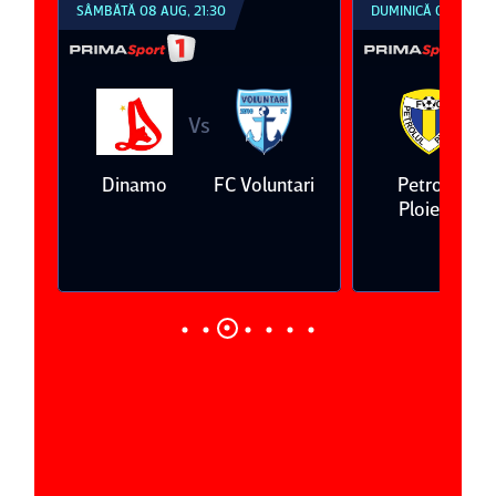
SÂMBĂTĂ 08 AUG, 21:30
DUMINICĂ 09 AUG, 1
Vs
V
eda
Dinamo
FC Voluntari
Petrolul
Ploieşti