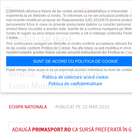
COMPANIA utilizeaza fisiere de tip cookie pentru a personaliza si imbunatati
experienta ta pe Website-ul nostru. Te informam ca ne-am actualizat politicile c
mai recente modificari propuse de Regulamentul (UE) 2016/679 privind protect
persoanelor fizice in ceea ce priveste prelucrarea datelor cu caracter personal 
privind libera circulatie a acestor date. Inainte de a continua navigarea pe Web
nostru te rugam sa aloci timpul necesar pentru a citi si intelege continutul Politi
Verdict clar după
Cookie.
Prin continuarea navigarii pe Website-ul nostru confirmi acceptarea utilizarii fis
neconvocarea lui Munteanu la
de tip cookie conform Politicii de Cookie. Nu uita totusi ca poti modifica in orice
moment setarile acestor fisiere cookie urmand instructiunile din Politica de Coo
echipa naţională şi eşecul cu
SUNT DE ACORD CU POLITICA DE COOKIE
Puteti merge chiar acum si sa va exprimati acordul individual la nivel de cookie
Bosnia: ”Nu l-aş fi luat pe
Politica de colectare acord cookie
Louis Munteanu. Nu!”
Politica de confidentialitate
ECHIPA NATIONALA
PUBLICAT PE 22 MAR 2025
ADAUGĂ
PRIMASPORT.RO
CA SURSĂ PREFERATĂ ÎN 