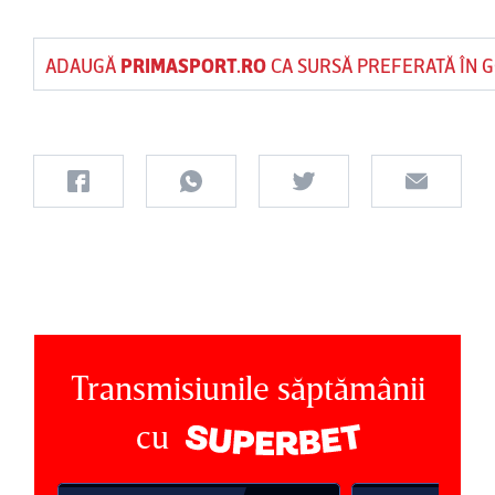
ADAUGĂ
PRIMASPORT.RO
CA SURSĂ PREFERATĂ ÎN 
Transmisiunile săptămânii
cu