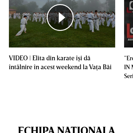
VIDEO | Elita din karate îşi dă
”Er
întâlnire în acest weekend la Vaţa Băi
IN
Ser
ECHIPA NATIONALA