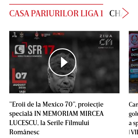
CASA PARIURILOR LIGA 1
CHAMP
”Eroii de la Mexico 70”, proiecţie
Cam
specială IN MEMORIAM MIRCEA
gol
LUCESCU, la Serile Filmului
a s
Românesc
| V