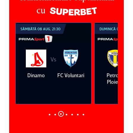
cu
SÂMBĂTĂ 08 AUG, 21:30
DUMINICĂ 09 AUG, 1
Vs
V
eda
Dinamo
FC Voluntari
Petrolul
Ploieşti