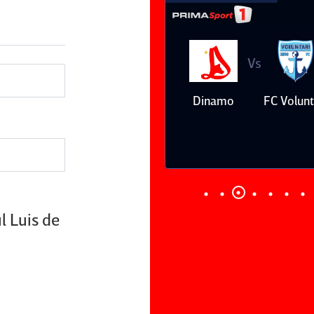
Vs
Vs
Farul
Csikszereda
Dinamo
FC Volunt
Constanţa
l Luis de