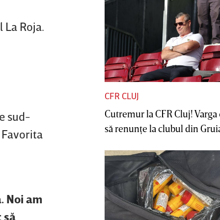
l La Roja.
CFR CLUJ
Cutremur la CFR Cluj! Varga 
pe sud-
să renunţe la clubul din Gruia 
 Favorita
ă. Noi am
t să