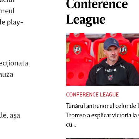
Conference
rneul
League
le play-
lecţionata
cauza
CONFERENCE LEAGUE
Tânărul antrenor al celor de 
le, aşa
Tromso a explicat victoria la
cu...