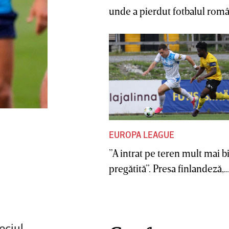
unde a pierdut fotbalul român
EUROPA LEAGUE
”A intrat pe teren mult mai b
pregătită”. Presa finlandeză,..
eciul