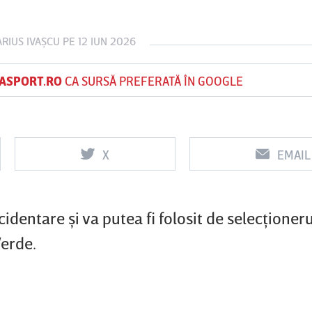
RIUS IVAŞCU
PE 12 IUN 2026
Vs
Vs
ASPORT.RO
CA SURSĂ PREFERATĂ ÎN GOOGLE
f
FCSB
UTA Arad
Rapid
0
0
X
EMAIL
dentare şi va putea fi folosit de selecţioneru
Verde.