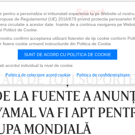
e pentru a personaliza si imbunatati experienta ta pe Website-ul nostr
i propuse de Regulamentul (UE) 2016/679 privind protectia persoanelor f
ibera circulatie a acestor date. Inainte de a continua navigarea pe Websi
l Politicii de Cookie.
ostru confirmi acceptarea utilizarii fisierelor de tip cookie conform Polit
 fisiere cookie urmand instructiunile din Politica de Cookie.
SUNT DE ACORD CU POLITICA DE COOKIE
i acordul individual la nivel de cookie:
ATĂ DE TOŢI SUPORTE
Politica de colectare acord cookie
Politica de confidentialitate
 DE LA FUENTE A ANUN
YAMAL VA FI APT PENT
UPA MONDIALĂ
0
VINERI 07 AUG, 21:00
SÂ