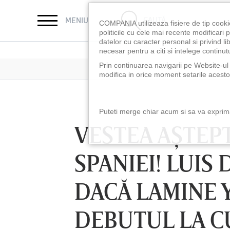
CAUTĂ
MENIU
COMPANIA utilizeaza fisiere de tip cooki
politicile cu cele mai recente modificar
datelor cu caracter personal si privind l
necesar pentru a citi si intelege continutu
Prin continuarea navigarii pe Website-ul n
modifica in orice moment setarile acestor
Puteti merge chiar acum si sa va exprimat
VESTEA AŞTEPT
SPANIEI! LUIS
DACĂ LAMINE 
DEBUTUL LA C
LUNI 10 AUG, 18:30
LUNI 10 AUG, 21:3