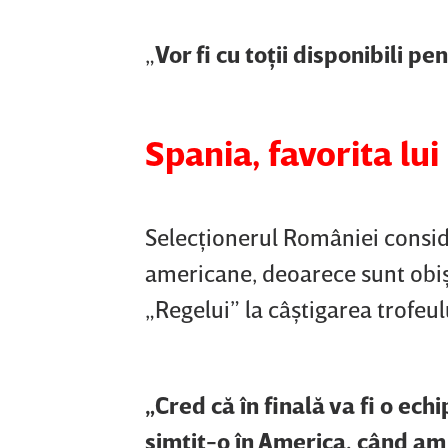
„
Vor fi cu toţii disponibili p
Spania, favorita lui
Selecţionerul României conside
americane, deoarece sunt obişn
„Regelui” la câştigarea trofeul
„Cred că în finală va fi o ec
simţit-o în America, când am