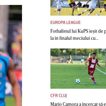
EUROPA LEAGUE
Fotbalistul lui KuPS ieşit de 
la în finalul meciului cu...
CFR CLUJ
Mario Camora a încercat să e