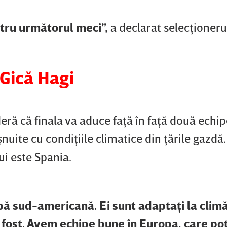
entru următorul meci”,
a declarat selecţioneru
 Gică Hagi
ră că finala va aduce faţă în faţă două echi
uite cu condiţiile climatice din ţările gazdă.
ui este Spania.
hipă sud-americană. Ei sunt adaptaţi la clim
 fost. Avem echipe bune în Europa, care po