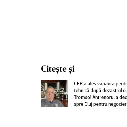
Citește și
CFR a ales varianta pent
eacţie după ce
tehnică după dezastrul c
ă revină la CFR
Tromso! Antrenorul a dec
spre Cluj pentru negocieri
cu Varga