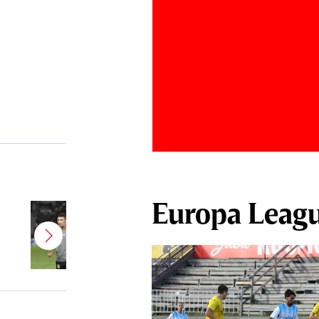
Europa Leag
Antonio Folha a fost demis de la
CFR Cluj! Alţi 3 jucători sunt OUT