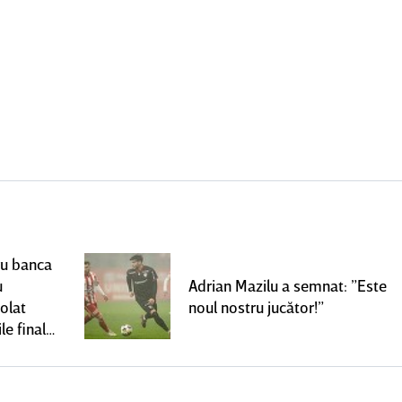
ru banca
u
Adrian Mazilu a semnat: ”Este
olat
noul nostru jucător!”
le finale