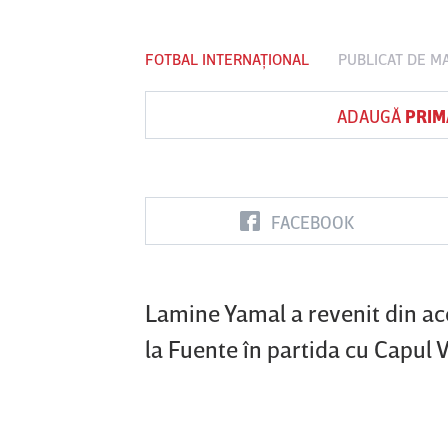
FOTBAL INTERNAȚIONAL
PUBLICAT DE
MA
Vs
ADAUGĂ
PRIM
FC Botoşani
Corvinul
Sepsi OSK S
Hunedoara
Gheorghe
FACEBOOK
Lamine Yamal a revenit din acci
la Fuente în partida cu Capul 