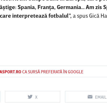
câştige: Spania, Franţa, Germania… Am zis S
care interpretează fotbalul”,
a spus Gică Ha
ASPORT.RO
CA SURSĂ PREFERATĂ ÎN GOOGLE
X
EMAIL