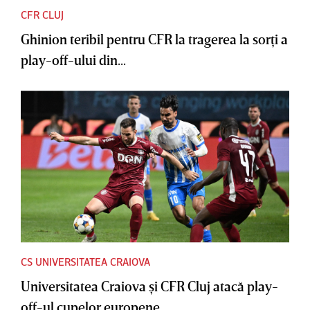
CFR CLUJ
Ghinion teribil pentru CFR la tragerea la sorţi a
play-off-ului din...
CS UNIVERSITATEA CRAIOVA
Universitatea Craiova şi CFR Cluj atacă play-
off-ul cupelor europene...