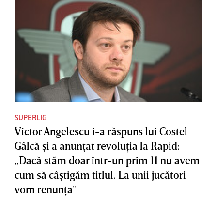
SUPERLIG
Victor Angelescu i-a răspuns lui Costel
Gâlcă şi a anunţat revoluţia la Rapid:
„Dacă stăm doar într-un prim 11 nu avem
cum să câştigăm titlul. La unii jucători
vom renunţa”