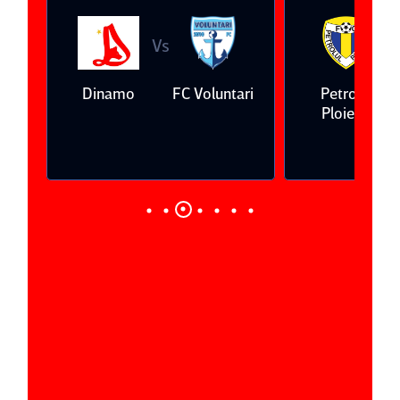
Vs
V
eda
Dinamo
FC Voluntari
Petrolul
Ploieşti