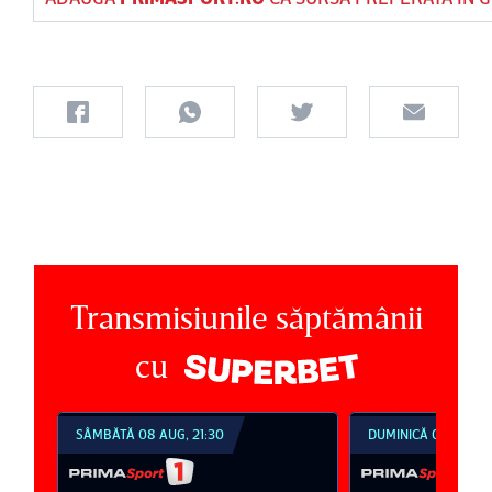
Transmisiunile săptămânii
cu
SÂMBĂTĂ 08 AUG, 21:30
DUMINICĂ 09 AUG, 1