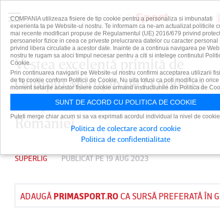
COMPANIA utilizeaza fisiere de tip cookie pentru a personaliza si imbunatati
experienta ta pe Website-ul nostru. Te informam ca ne-am actualizat politicile c
mai recente modificari propuse de Regulamentul (UE) 2016/679 privind protect
persoanelor fizice in ceea ce priveste prelucrarea datelor cu caracter personal 
privind libera circulatie a acestor date. Inainte de a continua navigarea pe Web
nostru te rugam sa aloci timpul necesar pentru a citi si intelege continutul Politi
Vestea excelentă primită de
Cookie.
Prin continuarea navigarii pe Website-ul nostru confirmi acceptarea utilizarii fis
Olimpiu Moruţan de la noua sa
de tip cookie conform Politicii de Cookie. Nu uita totusi ca poti modifica in orice
moment setarile acestor fisiere cookie urmand instructiunile din Politica de Coo
echipă avantajează şi naţionala
SUNT DE ACORD CU POLITICA DE COOKIE
Puteti merge chiar acum si sa va exprimati acordul individual la nivel de cookie
României
Politica de colectare acord cookie
Politica de confidentialitate
SUPERLIG
PUBLICAT PE 19 AUG 2023
ADAUGĂ
PRIMASPORT.RO
CA SURSĂ PREFERATĂ ÎN 