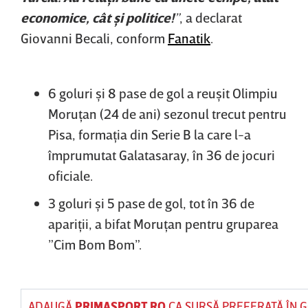
economice, cât şi politice!
”
, a declarat
Giovanni Becali, conform
Fanatik
.
6 goluri şi 8 pase de gol a reuşit Olimpiu
Moruţan (24 de ani) sezonul trecut pentru
Pisa, formaţia din Serie B la care l-a
împrumutat Galatasaray, în 36 de jocuri
oficiale.
3 goluri şi 5 pase de gol, tot în 36 de
apariţii, a bifat Moruţan pentru gruparea
”Cim Bom Bom”.
ADAUGĂ
PRIMASPORT.RO
CA SURSĂ PREFERATĂ ÎN 