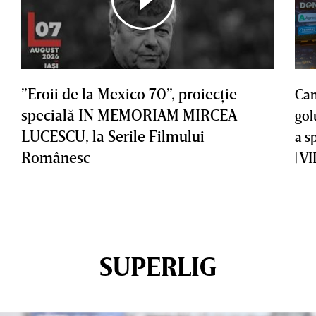
”Eroii de la Mexico 70”, proiecţie
Cam
specială IN MEMORIAM MIRCEA
gol
LUCESCU, la Serile Filmului
a s
Românesc
| V
SUPERLIG