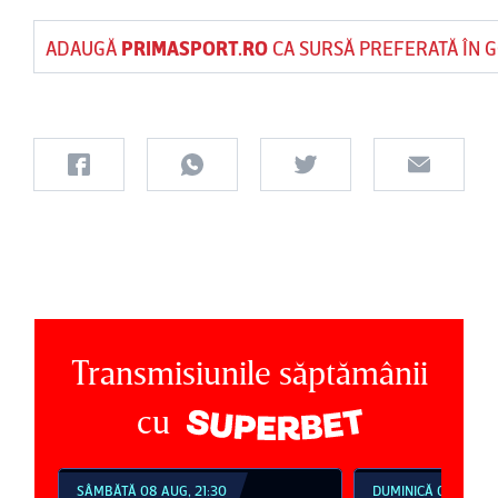
ADAUGĂ
PRIMASPORT.RO
CA SURSĂ PREFERATĂ ÎN 
Transmisiunile săptămânii
cu
SÂMBĂTĂ 08 AUG, 21:30
DUMINICĂ 09 AUG, 1