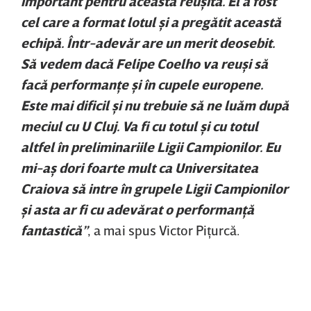
important pentru această reuşită. El a fost
cel care a format lotul şi a pregătit această
echipă. Într-adevăr are un merit deosebit.
Să vedem dacă Felipe Coelho va reuşi să
facă performanţe şi în cupele europene.
Este mai dificil şi nu trebuie să ne luăm după
meciul cu U Cluj. Va fi cu totul şi cu totul
altfel în preliminariile Ligii Campionilor. Eu
mi-aş dori foarte mult ca Universitatea
Craiova să intre în grupele Ligii Campionilor
şi asta ar fi cu adevărat o performanţă
fantastică”
, a mai spus Victor Piţurcă.