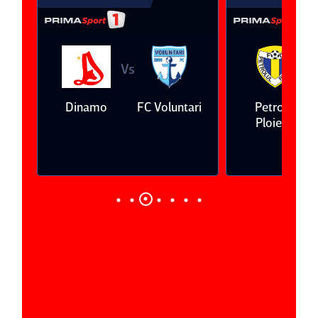
Vs
V
eda
Dinamo
FC Voluntari
Petrolul
Ploieşti