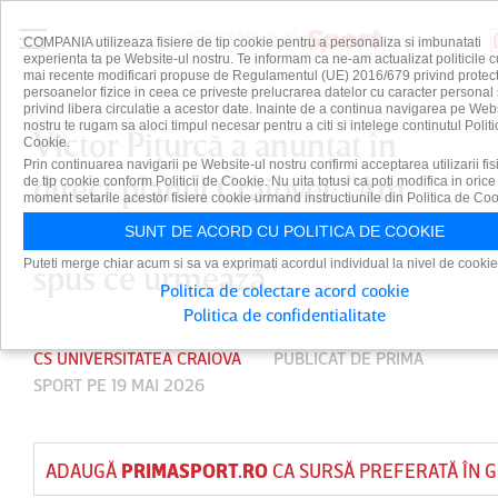
COMPANIA utilizeaza fisiere de tip cookie pentru a personaliza si imbunatati
experienta ta pe Website-ul nostru. Te informam ca ne-am actualizat politicile c
mai recente modificari propuse de Regulamentul (UE) 2016/679 privind protect
persoanelor fizice in ceea ce priveste prelucrarea datelor cu caracter personal 
privind libera circulatie a acestor date. Inainte de a continua navigarea pe Web
nostru te rugam sa aloci timpul necesar pentru a citi si intelege continutul Politi
Victor Piţurcă a anunţat în
Cookie.
Prin continuarea navigarii pe Website-ul nostru confirmi acceptarea utilizarii fis
direct planul Craiovei: ”Am
de tip cookie conform Politicii de Cookie. Nu uita totusi ca poti modifica in orice
moment setarile acestor fisiere cookie urmand instructiunile din Politica de Coo
vorbit cu Mihai Rotaru şi mi-a
SUNT DE ACORD CU POLITICA DE COOKIE
Puteti merge chiar acum si sa va exprimati acordul individual la nivel de cookie
spus ce urmează”
Politica de colectare acord cookie
Politica de confidentialitate
CS UNIVERSITATEA CRAIOVA
PUBLICAT DE
PRIMA
SPORT
PE 19 MAI 2026
ADAUGĂ
PRIMASPORT.RO
CA SURSĂ PREFERATĂ ÎN 