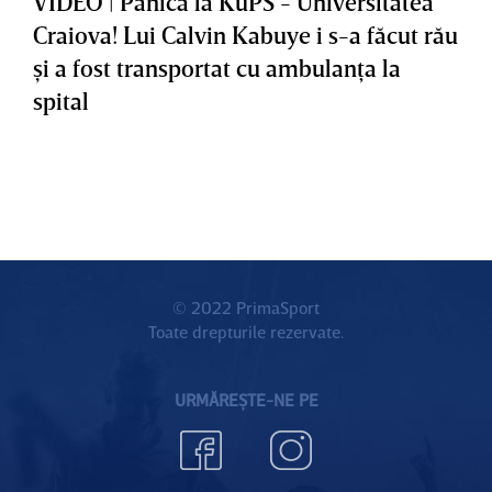
VIDEO | Panică la KuPS - Universitatea
Craiova! Lui Calvin Kabuye i s-a făcut rău
şi a fost transportat cu ambulanţa la
spital
© 2022 PrimaSport
Toate drepturile rezervate.
URMĂREȘTE-NE PE