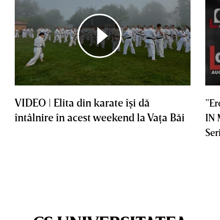
VIDEO | Elita din karate îşi dă
”Er
întâlnire în acest weekend la Vaţa Băi
IN
Ser