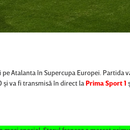
i pe Atalanta în Supercupa Europei. Partida 
 şi va fi transmisă în direct la
Prima Sport 1
ş
 meci special. Starul francez a marcat primu