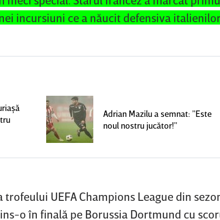
nei incursiuni ce a năucit defensiva italienilor
uriaşă
Adrian Mazilu a semnat: ”Este
tru
noul nostru jucător!”
ea trofeului UEFA Champions League din sezo
vins-o în finală pe Borussia Dortmund cu scor