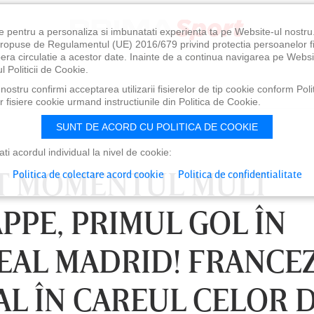
e pentru a personaliza si imbunatati experienta ta pe Website-ul nostr
i propuse de Regulamentul (UE) 2016/679 privind protectia persoanelor f
ibera circulatie a acestor date. Inainte de a continua navigarea pe Websi
l Politicii de Cookie.
ostru confirmi acceptarea utilizarii fisierelor de tip cookie conform Polit
 fisiere cookie urmand instructiunile din Politica de Cookie.
SUNT DE ACORD CU POLITICA DE COOKIE
i acordul individual la nivel de cookie:
NIT MOMENTUL MULT
Politica de colectare acord cookie
Politica de confidentialitate
PPE, PRIMUL GOL ÎN
REAL MADRID! FRANCE
AL ÎN CAREUL CELOR D
0
VINERI 07 AUG, 21:00
SÂ