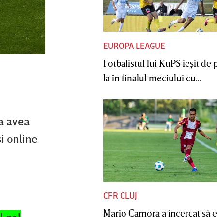
EUROPA LEAGUE
Fotbalistul lui KuPS ieşit de 
la în finalul meciului cu...
va avea
i online
CFR CLUJ
Mario Camora a încercat să e
l gol