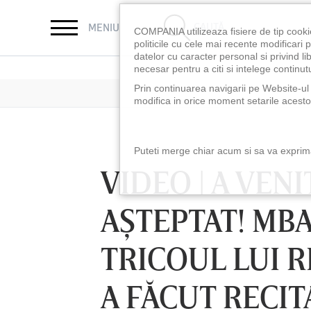
CAUTĂ
MENIU
COMPANIA utilizeaza fisiere de tip cooki
politicile cu cele mai recente modificar
datelor cu caracter personal si privind l
necesar pentru a citi si intelege continutu
Prin continuarea navigarii pe Website-ul n
modifica in orice moment setarile acestor
Puteti merge chiar acum si sa va exprimat
VIDEO | A VE
AŞTEPTAT! MBA
TRICOUL LUI 
A FĂCUT RECIT
LUNI 10 AUG, 18:30
LUNI 10 AUG, 21:3