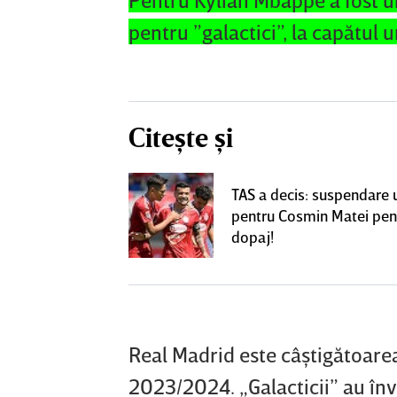
pentru ”galactici”, la capătul u
Citește și
! Dorit de FCSB,
TAS a decis: suspendare 
utea ajunge la
pentru Cosmin Matei pen
perLiga
dopaj!
Real Madrid este câştigătoar
2023/2024. „Galacticii” au în