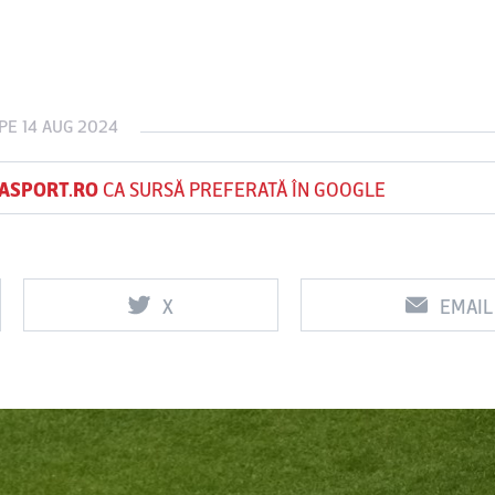
Vs
Vs
PE 14 AUG 2024
f
FCSB
UTA Arad
Rapid
ASPORT.RO
CA SURSĂ PREFERATĂ ÎN GOOGLE
X
EMAIL