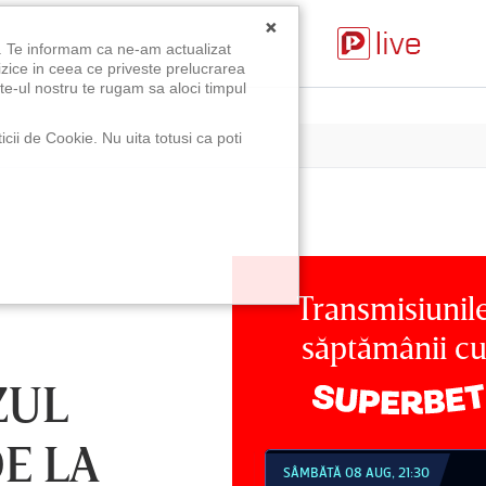
×
u. Te informam ca ne-am actualizat
izice in ceea ce priveste prelucrarea
te-ul nostru te rugam sa aloci timpul
icii de Cookie. Nu uita totusi ca poti
Transmisiunil
săptămânii c
ZUL
E LA
MBĂTĂ 08 AUG, 18:30
SÂMBĂTĂ 08 AUG, 21:30