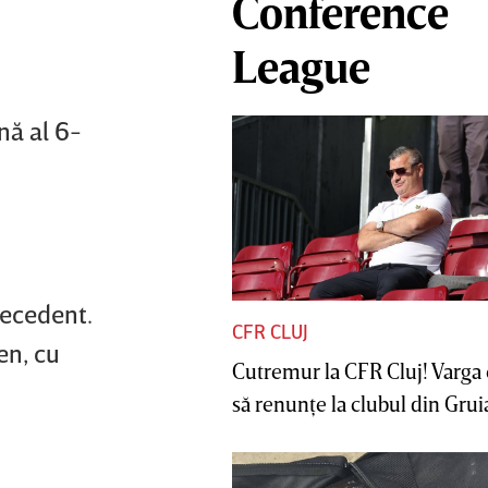
Conference
League
nă al 6-
recedent.
CFR CLUJ
en, cu
Cutremur la CFR Cluj! Varga 
să renunţe la clubul din Gruia 