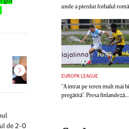
unde a pierdut fotbalul român
.
Şumudică, prima reacţie după ce
Varga i-a propus să revină la CFR
EUROPA LEAGUE
Cluj
”A intrat pe teren mult mai b
pregătită”. Presa finlandeză,..
nul
ul de 2-0