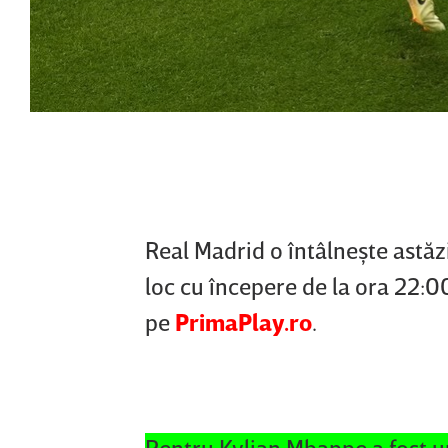
Real Madrid o întâlneşte astăz
loc cu începere de la ora 22:00
pe
PrimaPlay.ro
.
Pentru Kylian Mbappe a fost un