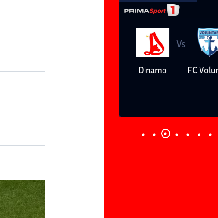
Vs
Vs
Farul
Csikszereda
Dinamo
FC Volunt
Constanţa