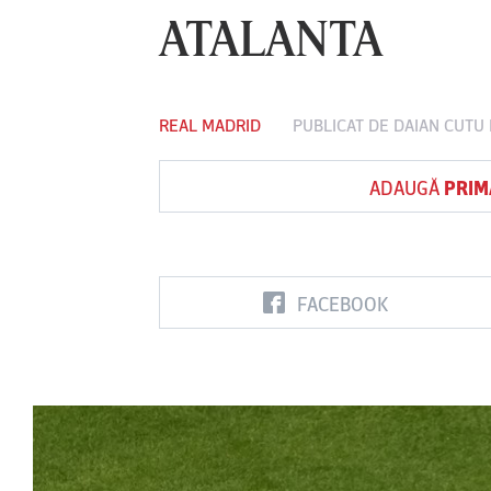
ATALANTA
Vs
REAL MADRID
PUBLICAT DE
DAIAN CUTU
FC Botoşani
Corvinul
Sepsi OSK S
Hunedoara
Gheorghe
ADAUGĂ
PRIM
FACEBOOK