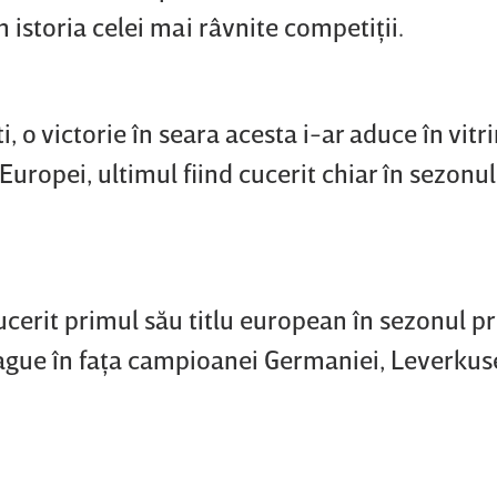
n istoria celei mai râvnite competiţii.
, o victorie în seara acesta i-ar aduce în vitri
uropei, ultimul fiind cucerit chiar în sezonul
cucerit primul său titlu european în sezonul p
eague în faţa campioanei Germaniei, Leverkus