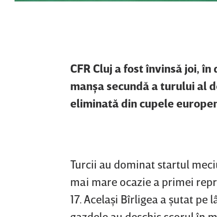
CFR Cluj a fost învinsă joi, î
manşa secundă a turului al d
eliminată din cupele europe
Turcii au dominat startul meci
mai mare ocazie a primei repriz
17. Acelaşi Bîrligea a şutat pe 
gazdele au deschis scorul în m