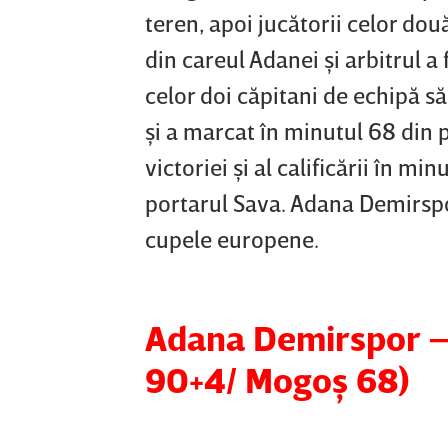
teren, apoi jucătorii celor dou
din careul Adanei şi arbitrul a
celor doi căpitani de echipă s
şi a marcat în minutul 68 din 
victoriei şi al calificării în m
portarul Sava. Adana Demirspor
cupele europene.
Adana Demirspor – 
90+4/ Mogoş 68)