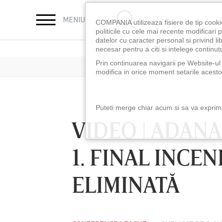
CAUTĂ
MENIU
COMPANIA utilizeaza fisiere de tip cooki
politicile cu cele mai recente modificar
datelor cu caracter personal si privind l
necesar pentru a citi si intelege continutu
Prin continuarea navigarii pe Website-ul n
modifica in orice moment setarile acestor
Puteti merge chiar acum si sa va exprimat
VIDEO | ADANA
1. FINAL INCEN
ELIMINATĂ
LUNI 10 AUG, 18:30
LUNI 10 AUG, 21:3