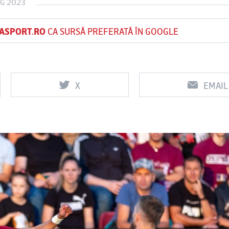
UG 2023
ASPORT.RO
CA SURSĂ PREFERATĂ ÎN GOOGLE
Vs
Vs
f
FCSB
UTA Arad
Rapid
X
EMAIL
0
0