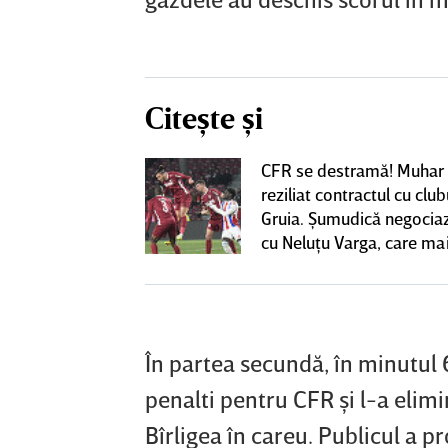
Citește și
ta pentru banca
CFR se destramă! Muhar 
strul cu
reziliat contractul cu club
l a decolat
Gruia. Şumudică negoci
gocierile finale
cu Neluţu Varga, care mai
variantă pentru banca teh
EXCLUSIV
În partea secundă, în minutul
penalti pentru CFR şi l-a elimi
Bîrligea în careu. Publicul a p