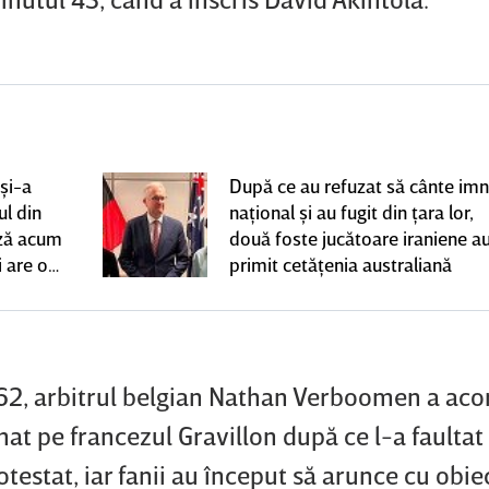
şi-a
După ce au refuzat să cânte imn
ul din
naţional şi au fugit din ţara lor,
ază acum
două foste jucătoare iraniene a
 are o
primit cetăţenia australiană
nică |
 62, arbitrul belgian Nathan Verboomen a aco
nat pe francezul Gravillon după ce l-a faultat
rotestat, iar fanii au început să arunce cu obie