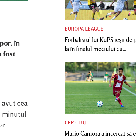
EUROPA LEAGUE
Fotbalistul lui KuPS ieşit de 
por, în
la în finalul meciului cu...
 fost
u avut cea
n minutul
CFR CLUJ
ar
Mario Camora a încercat să e