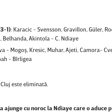
3-1)
: Karacic - Svensson, Gravillon, Güler, R
, Belhanda, Akintola - C. Ndiaye
ava - Mogoş, Kresic, Muhar, Ajeti, Camora- Cv
ah - Bîrligea
Cluj este eliminată.
a ajunge cu noroc la Ndiaye care o aduce 