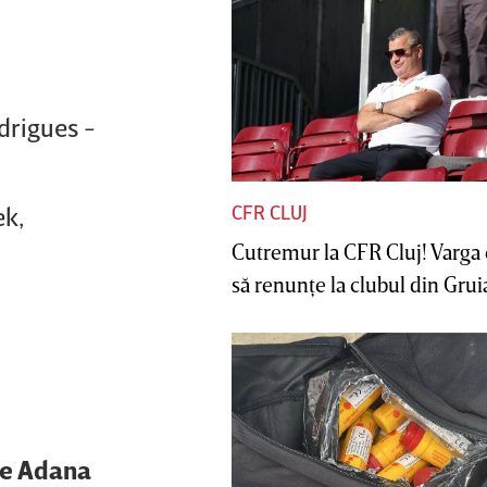
odrigues -
CFR CLUJ
ek,
Cutremur la CFR Cluj! Varga 
să renunţe la clubul din Gruia 
pe Adana