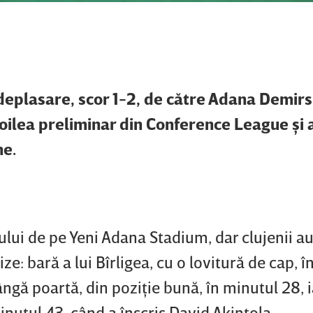
n deplasare, scor 1-2, de către Adana Demirs
oilea preliminar din Conference League şi a
ne.
ului de pe Yeni Adana Stadium, dar clujenii a
e: bară a lui Bîrligea, cu o lovitură de cap, î
lângă poartă, din poziţie bună, în minutul 28, i
inutul 43, când a înscris David Akintola.