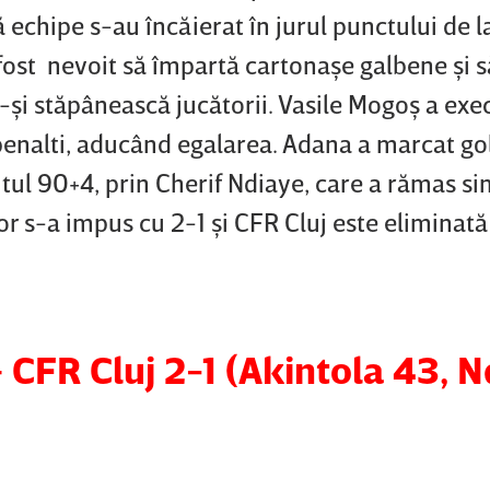
ă echipe s-au încăierat în jurul punctului de l
 fost nevoit să împartă cartonaşe galbene şi 
ă-şi stăpânească jucătorii. Vasile Mogoş a exe
penalti, aducând egalarea. Adana a marcat go
inutul 90+4, prin Cherif Ndiaye, care a rămas si
 s-a impus cu 2-1 şi CFR Cluj este eliminată
CFR Cluj 2-1 (Akintola 43, N