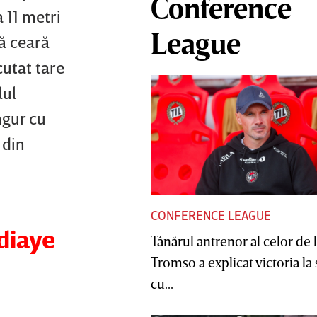
Conference
a 11 metri
League
să ceară
cutat tare
lul
ngur cu
 din
CONFERENCE LEAGUE
diaye
Tânărul antrenor al celor de 
Tromso a explicat victoria la
cu...