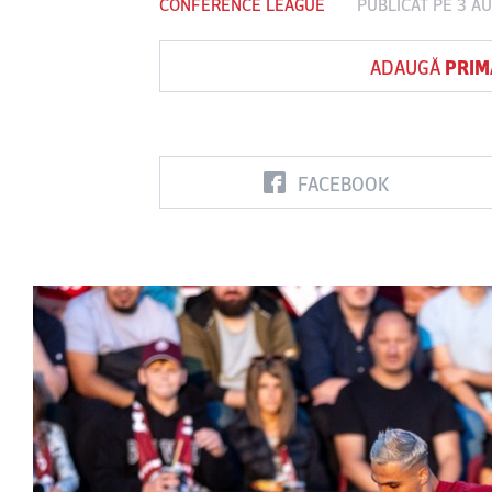
CONFERENCE LEAGUE
PUBLICAT PE 3 A
ADAUGĂ
PRIM
Vs
FC Botoşani
Corvinul
Sepsi OSK S
Hunedoara
Gheorghe
FACEBOOK