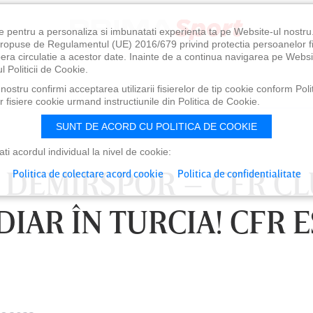
e pentru a personaliza si imbunatati experienta ta pe Website-ul nostr
i propuse de Regulamentul (UE) 2016/679 privind protectia persoanelor f
ibera circulatie a acestor date. Inainte de a continua navigarea pe Websi
l Politicii de Cookie.
ostru confirmi acceptarea utilizarii fisierelor de tip cookie conform Polit
 fisiere cookie urmand instructiunile din Politica de Cookie.
SUNT DE ACORD CU POLITICA DE COOKIE
i acordul individual la nivel de cookie:
 DEMIRSPOR – CFR CLU
Politica de colectare acord cookie
Politica de confidentialitate
DIAR ÎN TURCIA! CFR 
0
VINERI 07 AUG, 21:00
SÂ