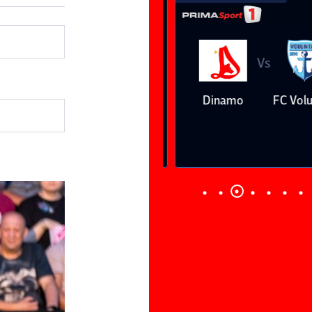
Vs
Vs
Farul
Csikszereda
Dinamo
FC Volunt
Constanţa