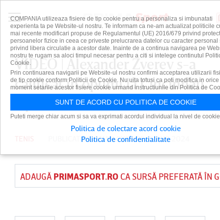
COMPANIA utilizeaza fisiere de tip cookie pentru a personaliza si imbunatati
experienta ta pe Website-ul nostru. Te informam ca ne-am actualizat politicile c
mai recente modificari propuse de Regulamentul (UE) 2016/679 privind protect
persoanelor fizice in ceea ce priveste prelucrarea datelor cu caracter personal 
privind libera circulatie a acestor date. Inainte de a continua navigarea pe Web
nostru te rugam sa aloci timpul necesar pentru a citi si intelege continutul Politi
VIDEO | Alexander Zverev s-a
Cookie.
Prin continuarea navigarii pe Website-ul nostru confirmi acceptarea utilizarii fis
calificat în optimi la Cincinnati
de tip cookie conform Politicii de Cookie. Nu uita totusi ca poti modifica in orice
moment setarile acestor fisiere cookie urmand instructiunile din Politica de Coo
Open
SUNT DE ACORD CU POLITICA DE COOKIE
Puteti merge chiar acum si sa va exprimati acordul individual la nivel de cookie
Politica de colectare acord cookie
TENIS
PUBLICAT DE
DAIAN CUTU
PE 15 AUG 2024
Politica de confidentialitate
ADAUGĂ
PRIMASPORT.RO
CA SURSĂ PREFERATĂ ÎN 