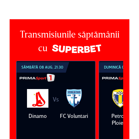
Transmisiunile săptămânii
cu
SÂMBĂTĂ 08 AUG, 21:30
DUMINICĂ 09 AUG, 1
Vs
V
eda
Dinamo
FC Voluntari
Petrolul
Ploieşti