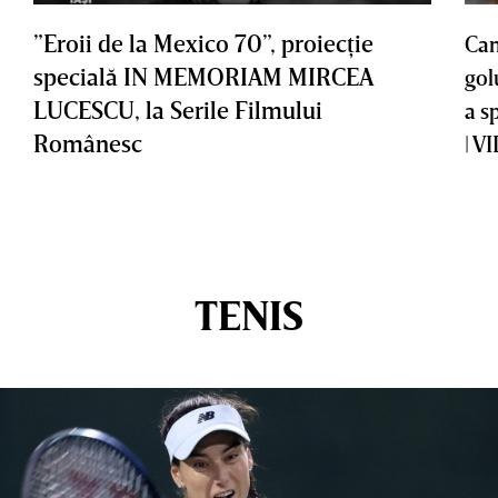
”Eroii de la Mexico 70”, proiecţie
Cam
specială IN MEMORIAM MIRCEA
gol
LUCESCU, la Serile Filmului
a s
Românesc
| V
TENIS