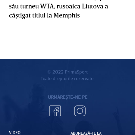
său turneu WTA, rusoaica Liutova a
câştigat titlul la Memphis
© 2022 PrimaSport
Toate drepturile rezervate.
URMĂREȘTE-NE PE
VIDEO
ABONEAZĂ-TE LA