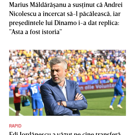
Marius Măldărăşanu a susţinut că Andrei
Nicolescu a încercat să-l păcălească, iar
preşedintele lui Dinamo i-a dat replica:
”Asta a fost istoria”
RAPID
Edi Iordănescu a văzut pe cine transferă