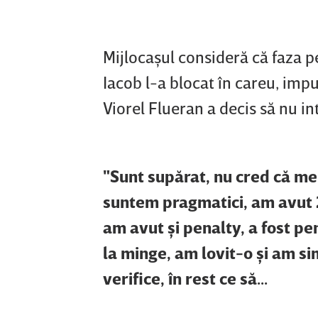
Mijlocaşul consideră că faza pe
Iacob l-a blocat în careu, imp
Viorel Flueran a decis să nu int
"Sunt supărat, nu cred că me
suntem pragmatici, am avut 2
am avut şi penalty, a fost pe
la minge, am lovit-o şi am si
verifice, în rest ce să...