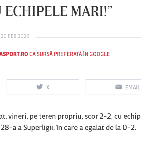
 ECHIPELE MARI!”
Vs
Vs
 20 FEB 2026
f
FCSB
UTA Arad
Rapid
ASPORT.RO
CA SURSĂ PREFERATĂ ÎN GOOGLE
X
EMAIL
t, vineri, pe teren propriu, scor 2-2, cu echi
28-a a Superligii, în care a egalat de la 0-2.