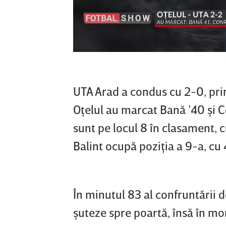
UTA Arad a condus cu 2-0, prin 
Oţelul au marcat Bană ’40 şi C
sunt pe locul 8 în clasament, 
Balint ocupă poziţia a 9-a, cu 
În minutul 83 al confruntării d
şuteze spre poartă, însă în mo