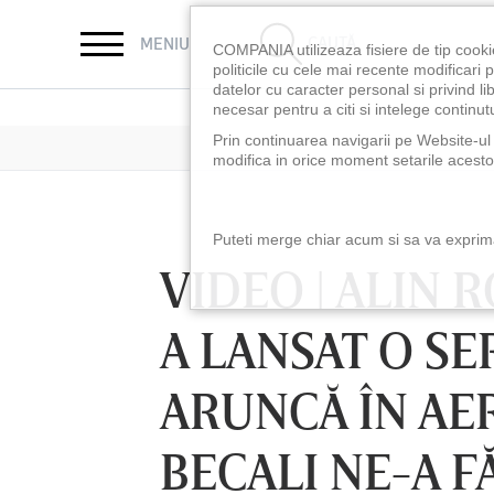
CAUTĂ
MENIU
COMPANIA utilizeaza fisiere de tip cooki
politicile cu cele mai recente modificar
datelor cu caracter personal si privind l
necesar pentru a citi si intelege continutu
Prin continuarea navigarii pe Website-ul n
modifica in orice moment setarile acestor
Puteti merge chiar acum si sa va exprimat
VIDEO | ALIN 
A LANSAT O SE
ARUNCĂ ÎN AE
BECALI NE-A F
LUNI 10 AUG, 18:30
LUNI 10 AUG, 21:3