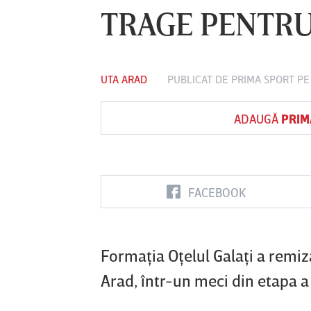
TRAGE PENTRU
Vs
UTA ARAD
PUBLICAT DE
PRIMA SPORT
PE
FC Botoşani
Corvinul
Sepsi OSK S
Hunedoara
Gheorghe
ADAUGĂ
PRIM
FACEBOOK
Formaţia Oţelul Galaţi a remiza
Arad, într-un meci din etapa a 