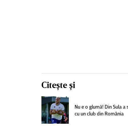
Citește și
un grup de
ci pentru a
Nu e o glumă! Din Sula a
SuperLiga: ”Nu
cu un club din România
teresant decât
ra actuală”