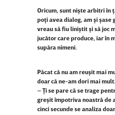
Oricum, sunt nişte arbitri în 
poţi avea dialog, am şi şase
vreau să fiu liniştit şi să jo
jucător care produce, iar în 
supăra nimeni.
Păcat că nu am reuşit mai mu
doar că ne-am dori mai mult. A
– Ţi se pare că se trage pent
greşit împotriva noastră de at
cinci secunde se analiza doar