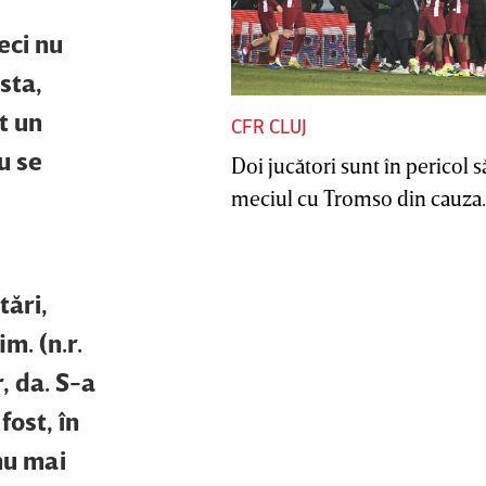
eci nu
sta,
t un
CFR CLUJ
u se
Doi jucători sunt în pericol s
meciul cu Tromso din cauza..
tări,
m. (n.r.
, da. S-a
fost, în
nu mai