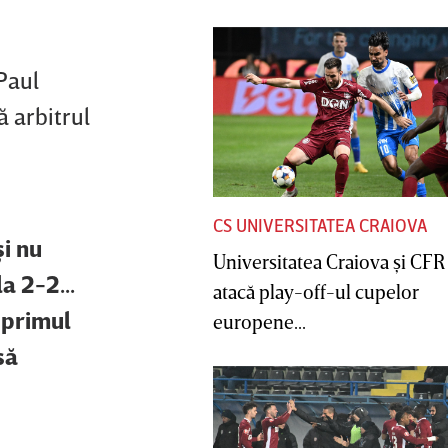
 Paul
ă arbitrul
CS UNIVERSITATEA CRAIOVA
i nu
Universitatea Craiova şi CFR
a 2-2...
atacă play-off-ul cupelor
 primul
europene...
să