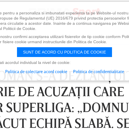
e pentru a personaliza si imbunatati experienta ta pe Website-ul nostr
i propuse de Regulamentul (UE) 2016/679 privind protectia persoanelor f
ibera circulatie a acestor date. Inainte de a continua navigarea pe Websi
l Politicii de Cookie.
ostru confirmi acceptarea utilizarii fisierelor de tip cookie conform Polit
 fisiere cookie urmand instructiunile din Politica de Cookie.
SUNT DE ACORD CU POLITICA DE COOKIE
i acordul individual la nivel de cookie:
ROMAN S-A DEZLĂNŢUIT
Politica de colectare acord cookie
Politica de confidentialitate
RIE DE ACUZAŢII CARE
R SUPERLIGA: „DOMNU
ĂCUT ECHIPĂ SLABĂ. S
0
VINERI 07 AUG, 21:00
SÂ