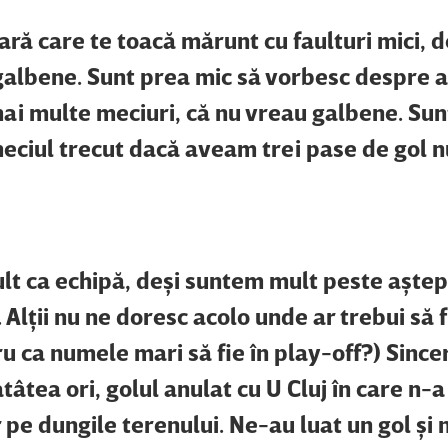
ţară care te toacă mărunt cu faulturi mici, d
 galbene. Sunt prea mic să vorbesc despre a
c mai multe meciuri, că nu vreau galbene. Sun
meciul trecut dacă aveam trei pase de gol n
lt ca echipă, deşi suntem mult peste aştep
lţii nu ne doresc acolo unde ar trebui să fi
ru ca numele mari să fie în play-off?) Sincer
âtea ori, golul anulat cu U Cluj în care n-a 
 pe dungile terenului. Ne-au luat un gol şi 