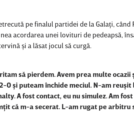
trecută pe finalul partidei de la Galaţi, când
unea acordarea unei lovituri de pedeapsă, îns
ervină şi a lăsat jocul să curgă.
ritam să pierdem. Avem prea multe ocazii ş
-0 şi puteam închide meciul. N-am reuşit l
nalty. A fost contact, eu nu simulez. Am fost
mţit că m-a secerat. L-am rugat pe arbitru 