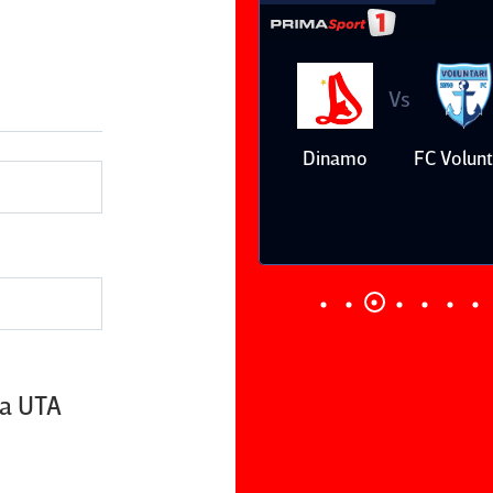
Vs
Vs
Farul
Csikszereda
Dinamo
FC Volunt
Constanţa
pa UTA