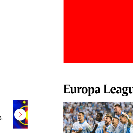
Europa Leag
E gata! FCSB a transferat un
jucător campion şi câştigător de
B:
Cupă