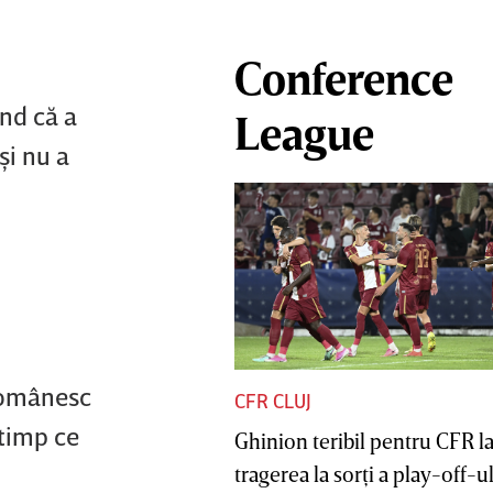
Conference
ând că a
League
şi nu a
 românesc
CFR CLUJ
 timp ce
Ghinion teribil pentru CFR l
tragerea la sorţi a play-off-ul