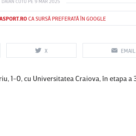
E
DAIAN CUTU
PE 9 MAR 2025
ASPORT.RO
CA SURSĂ PREFERATĂ ÎN GOOGLE
Vs
Vs
f
FCSB
UTA Arad
Rapid
X
EMAIL
0
0
u, 1-0, cu Universitatea Craiova, în etapa a 