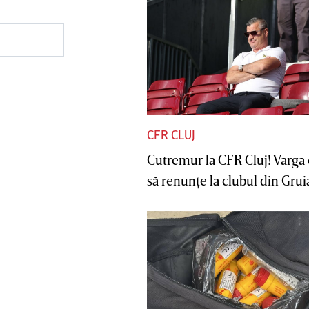
CFR CLUJ
Cutremur la CFR Cluj! Varga 
să renunţe la clubul din Gruia 