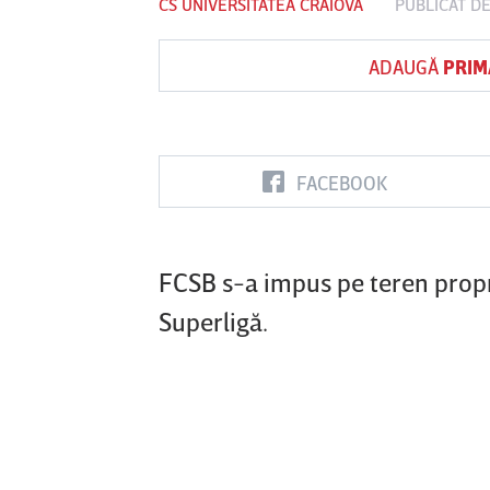
CS UNIVERSITATEA CRAIOVA
PUBLICAT D
ADAUGĂ
PRIM
Vs
FC Botoşani
Corvinul
Sepsi OSK S
Hunedoara
Gheorghe
FACEBOOK
FCSB s-a impus pe teren propri
Superligă.