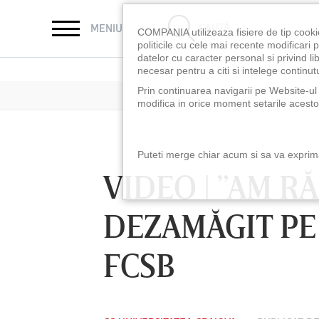
CAUTĂ
MENIU
COMPANIA utilizeaza fisiere de tip cooki
politicile cu cele mai recente modificar
datelor cu caracter personal si privind l
necesar pentru a citi si intelege continutu
Prin continuarea navigarii pe Website-ul n
modifica in orice moment setarile acestor
Puteti merge chiar acum si sa va exprimat
VIDEO | ”AM R
DEZAMĂGIT PE 
FCSB
LUNI 10 AUG, 18:30
LUNI 10 AUG, 21:3