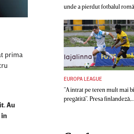
unde a pierdut fotbalul român
at prima
tru
EUROPA LEAGUE
”A intrat pe teren mult mai b
pregătită”. Presa finlandeză,..
t. Au
 în