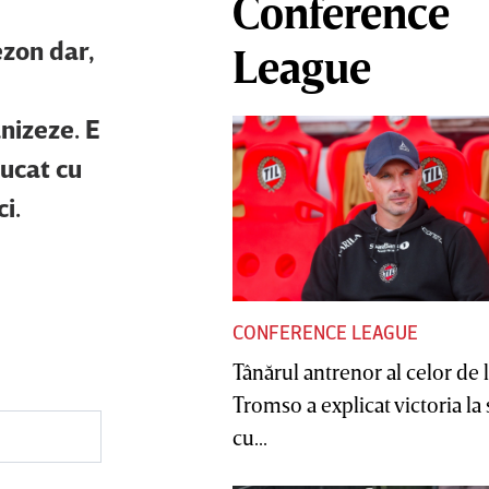
Conference
ezon dar,
League
anizeze. E
jucat cu
i.
CONFERENCE LEAGUE
Tânărul antrenor al celor de 
Tromso a explicat victoria la
cu...