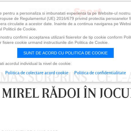
e pentru a personaliza si imbunatati experienta ta pe Website-ul nostr
i propuse de Regulamentul (UE) 2016/679 privind protectia persoanelor f
ibera circulatie a acestor date. Inainte de a continua navigarea pe Websi
l Politicii de Cookie.
ostru confirmi acceptarea utilizarii fisierelor de tip cookie conform Polit
 fisiere cookie urmand instructiunile din Politica de Cookie.
SUNT DE ACORD CU POLITICA DE COOKIE
i acordul individual la nivel de cookie:
ĂMAS SURPRINS”. CE L-
Politica de colectare acord cookie
Politica de confidentialitate
MIREL RĂDOI ÎN JOCU
0
VINERI 07 AUG, 21:00
SÂ