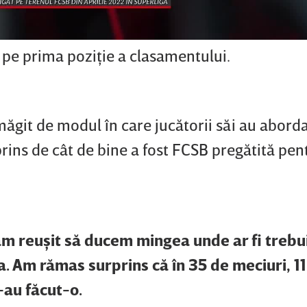
 pe prima poziţie a clasamentului.
ăgit de modul în care jucătorii săi au abord
prins de cât de bine a fost FCSB pregătită pen
m reuşit să ducem mingea unde ar fi trebui
a. Am rămas surprins că în 35 de meciuri, 11
-au făcut-o.