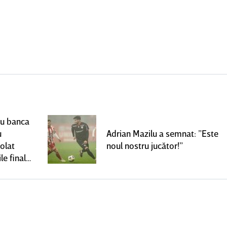
ru banca
u
Adrian Mazilu a semnat: ”Este
olat
noul nostru jucător!”
le finale