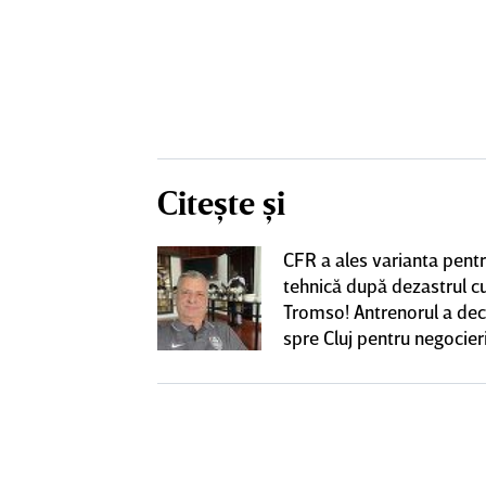
Citește și
CFR a ales varianta pent
eacţie după ce
tehnică după dezastrul c
ă revină la CFR
Tromso! Antrenorul a dec
spre Cluj pentru negocieri
cu Varga