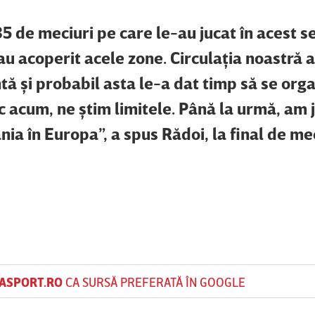
35 de meciuri pe care le-au jucat în acest s
u acoperit acele zone. Circulaţia noastră a
ntă şi probabil asta le-a dat timp să se org
c acum, ne ştim limitele. Până la urmă, am 
nia în Europa”,
a spus Rădoi, la final de mec
ASPORT.RO
CA SURSĂ PREFERATĂ ÎN GOOGLE