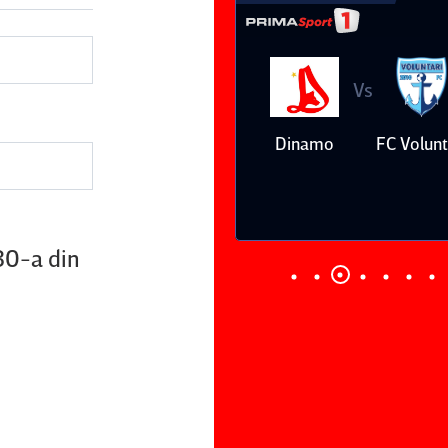
Vs
Vs
Farul
Csikszereda
Dinamo
FC Volunt
Constanţa
30-a din