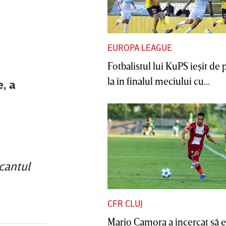
EUROPA LEAGUE
Fotbalistul lui KuPS ieşit de 
la în finalul meciului cu...
, a
acantul
CFR CLUJ
Mario Camora a încercat să e