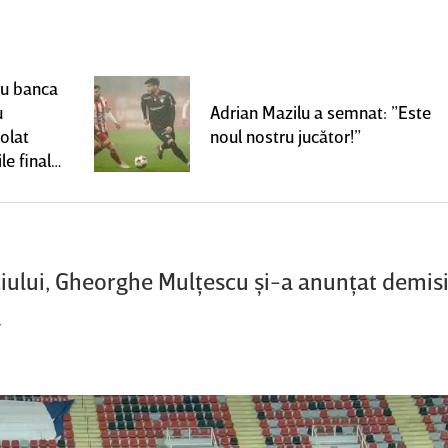
ru banca
u
Adrian Mazilu a semnat: ”Este
olat
noul nostru jucător!”
le finale
ciului, Gheorghe Mulţescu şi-a anunţat demisi
.