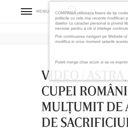
CAUTĂ
MENIU
COMPANIA utilizeaza fisiere de tip cooki
politicile cu cele mai recente modificar
datelor cu caracter personal si privind l
necesar pentru a citi si intelege continutu
Prin continuarea navigarii pe Website-ul n
modifica in orice moment setarile acestor
Puteti merge chiar acum si sa va exprimat
VIDEO | ASTRA,
CUPEI ROMÂNI
MULŢUMIT DE 
DE SACRIFICIU
SÂMBĂTĂ 08 AUG, 18:30
SÂMBĂTĂ 08 AUG,