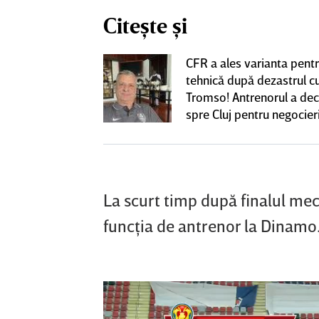
Citește și
CFR a ales varianta pent
eacţie după ce
tehnică după dezastrul c
ă revină la CFR
Tromso! Antrenorul a dec
spre Cluj pentru negocieri
cu Varga
La scurt timp după finalul me
funcţia de antrenor la Dinamo