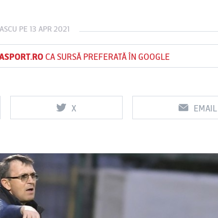
NASCU
PE 13 APR 2021
Vs
Vs
ASPORT.RO
CA SURSĂ PREFERATĂ ÎN GOOGLE
FC Voluntari
Petrolul
Oţelul Galaţi
U
Ploieşti
X
EMAIL