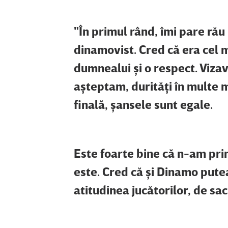
"În primul rând, îmi pare rău
dinamovist. Cred că era cel m
dumnealui şi o respect. Vizav
aşteptam, durităţi în multe 
finală, şansele sunt egale.
Este foarte bine că n-am prim
este. Cred că şi Dinamo putea
atitudinea jucătorilor, de sacr