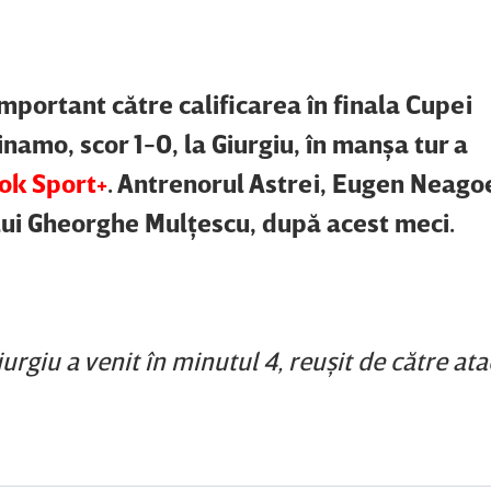
important către calificarea în finala Cupei
namo, scor 1-0, la Giurgiu, în manşa tur a
ok Sport+
. Antrenorul Astrei, Eugen Neagoe
lui Gheorghe Mulţescu, după acest meci.
iurgiu a venit în minutul 4, reuşit de către at