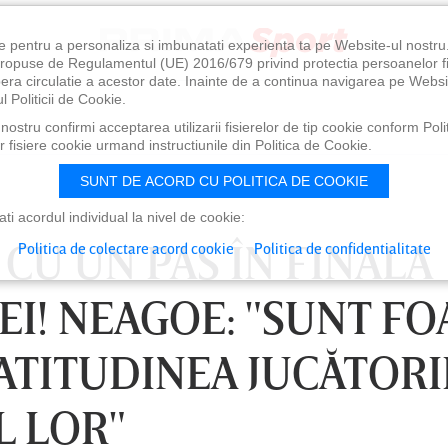
e pentru a personaliza si imbunatati experienta ta pe Website-ul nostr
i propuse de Regulamentul (UE) 2016/679 privind protectia persoanelor f
ibera circulatie a acestor date. Inainte de a continua navigarea pe Websi
l Politicii de Cookie.
ostru confirmi acceptarea utilizarii fisierelor de tip cookie conform Polit
 fisiere cookie urmand instructiunile din Politica de Cookie.
SUNT DE ACORD CU POLITICA DE COOKIE
i acordul individual la nivel de cookie:
 CU UN PAS ÎN FINALA
Politica de colectare acord cookie
Politica de confidentialitate
EI! NEAGOE: "SUNT FO
ATITUDINEA JUCĂTORI
L LOR"
 21:30
DUMINICĂ 09 AUG, 18:30
DU