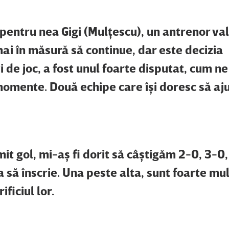
 pentru nea Gigi (Mulţescu), un antrenor va
ai în măsură să continue, dar este decizia
i de joc, a fost unul foarte disputat, cum ne
momente. Două echipe care îşi doresc să aj
it gol, mi-aş fi dorit să câştigăm 2-0, 3-0,
 să înscrie. Una peste alta, sunt foarte mu
ificiul lor.