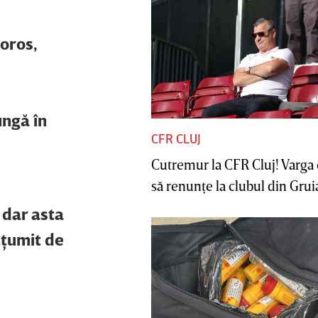
loros,
ungă în
CFR CLUJ
Cutremur la CFR Cluj! Varga 
să renunţe la clubul din Gruia 
 dar asta
lţumit de