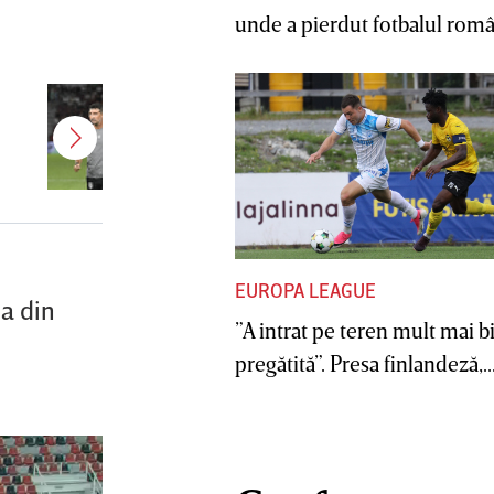
unde a pierdut fotbalul român
Antonio Folha a fost demis de la
CFR Cluj! Alţi 3 jucători sunt OUT
EUROPA LEAGUE
a din
”A intrat pe teren mult mai b
pregătită”. Presa finlandeză,..