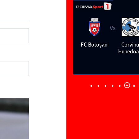
Vs
Vs
niversitatea
FC Argeş
FC Botoşani
Corvinu
Craiova
Hunedoa