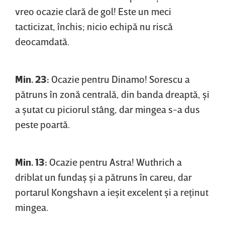
vreo ocazie clară de gol! Este un meci
tacticizat, închis; nicio echipă nu riscă
deocamdată.
Min. 23:
Ocazie pentru Dinamo! Sorescu a
pătruns în zonă centrală, din banda dreaptă, şi
a şutat cu piciorul stâng, dar mingea s-a dus
peste poartă.
Min. 13:
Ocazie pentru Astra! Wuthrich a
driblat un fundaş şi a pătruns în careu, dar
portarul Kongshavn a ieşit excelent şi a reţinut
mingea.