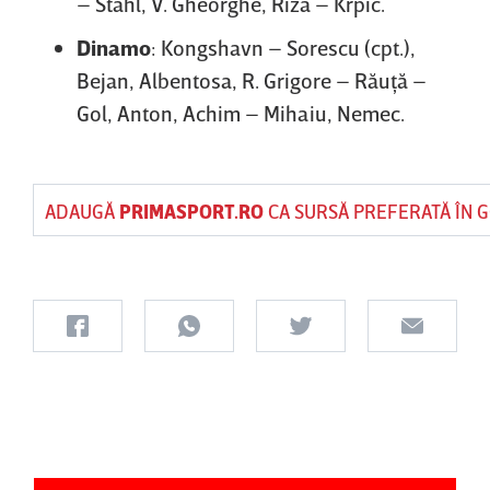
– Stahl, V. Gheorghe, Riza – Krpic.
Dinamo
: Kongshavn – Sorescu (cpt.),
Bejan, Albentosa, R. Grigore – Răuţă –
Gol, Anton, Achim – Mihaiu, Nemec.
ADAUGĂ
PRIMASPORT.RO
CA SURSĂ PREFERATĂ ÎN 