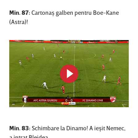
Min. 87:
Cartonaş galben pentru Boe-Kane
(Astra)!
Min. 83:
Schimbare la Dinamo! A ieşit Nemec,
a intrat Blejdea.