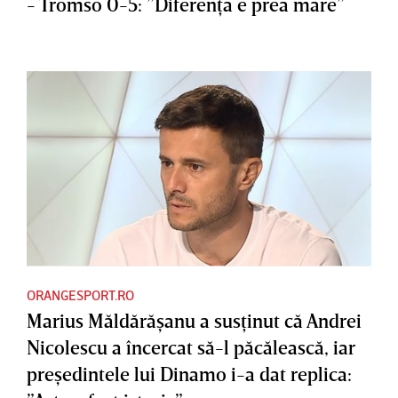
- Tromso 0-5: ”Diferenţa e prea mare”
ORANGESPORT.RO
Marius Măldărăşanu a susţinut că Andrei
Nicolescu a încercat să-l păcălească, iar
preşedintele lui Dinamo i-a dat replica: