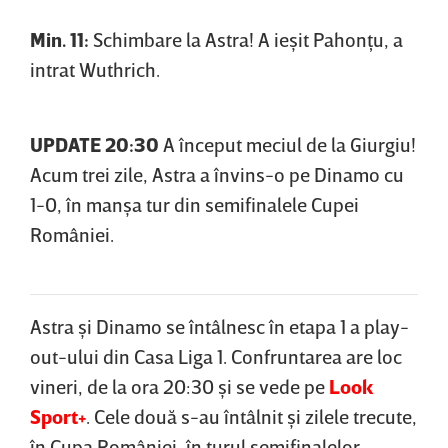
Min. 11:
Schimbare la Astra! A ieşit Pahonţu, a
intrat Wuthrich.
UPDATE 20:30
A început meciul de la Giurgiu!
Acum trei zile, Astra a învins-o pe Dinamo cu
1-0, în manşa tur din semifinalele Cupei
României.
Astra şi Dinamo se întâlnesc în etapa 1 a play-
out-ului din Casa Liga 1. Confruntarea are loc
vineri, de la ora 20:30 şi se vede pe
Look
Sport+
. Cele două s-au întâlnit şi zilele trecute,
în Cupa României, în turul semifinalelor.