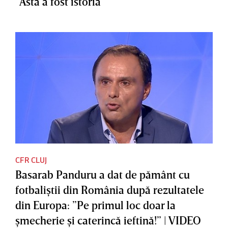
”Asta a fost istoria”
CFR CLUJ
Basarab Panduru a dat de pământ cu
fotbaliştii din România după rezultatele
din Europa: ”Pe primul loc doar la
şmecherie şi caterincă ieftină!” | VIDEO