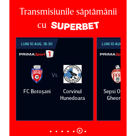
Transmisiunile săptămânii
cu
LUNI 10 AUG, 18:30
LUNI 10 AUG, 21:30
Vs
V
ş
FC Botoşani
Corvinul
Sepsi OSK Sf
Hunedoara
Gheorghe