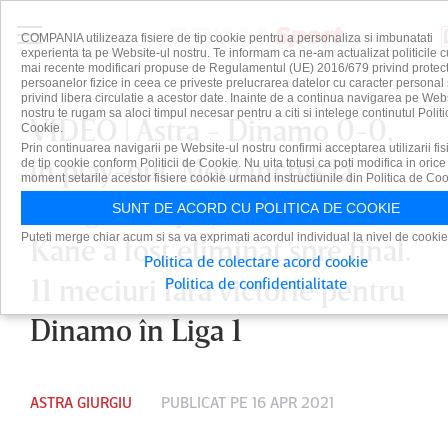
COMPANIA utilizeaza fisiere de tip cookie pentru a personaliza si imbunatati
experienta ta pe Website-ul nostru. Te informam ca ne-am actualizat politicile c
mai recente modificari propuse de Regulamentul (UE) 2016/679 privind protect
persoanelor fizice in ceea ce priveste prelucrarea datelor cu caracter personal 
privind libera circulatie a acestor date. Inainte de a continua navigarea pe Web
nostru te rugam sa aloci timpul necesar pentru a citi si intelege continutul Politi
VIDEO | Astra - Dinamo 0-0,
Cookie.
Prin continuarea navigarii pe Website-ul nostru confirmi acceptarea utilizarii fis
în play-out. Meci închis la
de tip cookie conform Politicii de Cookie. Nu uita totusi ca poti modifica in orice
moment setarile acestor fisiere cookie urmand instructiunile din Politica de Coo
Giurgiu, cu puţine ocazii! Boe-
SUNT DE ACORD CU POLITICA DE COOKIE
Puteti merge chiar acum si sa va exprimati acordul individual la nivel de cookie
Kane a fost eliminat spre final.
Politica de colectare acord cookie
11 meciuri fără victorie pentru
Politica de confidentialitate
Dinamo în Liga 1
ASTRA GIURGIU
PUBLICAT PE 16 APR 2021