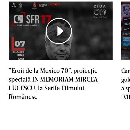
”Eroii de la Mexico 70”, proiecţie
Cam
specială IN MEMORIAM MIRCEA
gol
LUCESCU, la Serile Filmului
a s
Românesc
| V