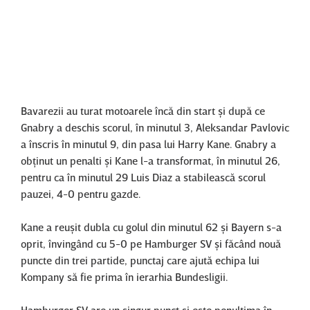
Content restricted in your location.
Bavarezii au turat motoarele încă din start şi după ce
Gnabry a deschis scorul, în minutul 3, Aleksandar Pavlovic
a înscris în minutul 9, din pasa lui Harry Kane. Gnabry a
obţinut un penalti şi Kane l-a transformat, în minutul 26,
pentru ca în minutul 29 Luis Diaz a stabilească scorul
pauzei, 4-0 pentru gazde.
Kane a reuşit dubla cu golul din minutul 62 şi Bayern s-a
oprit, învingând cu 5-0 pe Hamburger SV şi făcând nouă
puncte din trei partide, punctaj care ajută echipa lui
Kompany să fie prima în ierarhia Bundesligii.