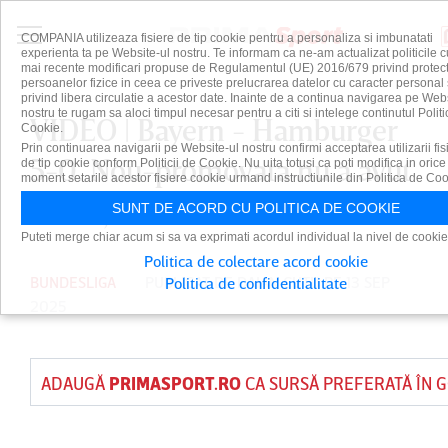
COMPANIA utilizeaza fisiere de tip cookie pentru a personaliza si imbunatati
experienta ta pe Website-ul nostru. Te informam ca ne-am actualizat politicile c
mai recente modificari propuse de Regulamentul (UE) 2016/679 privind protect
persoanelor fizice in ceea ce priveste prelucrarea datelor cu caracter personal 
privind libera circulatie a acestor date. Inainte de a continua navigarea pe Web
nostru te rugam sa aloci timpul necesar pentru a citi si intelege continutul Politi
VIDEO | Bayern - Hamburger
Cookie.
Prin continuarea navigarii pe Website-ul nostru confirmi acceptarea utilizarii fis
5-0. Nou-promovata nu a avut
de tip cookie conform Politicii de Cookie. Nu uita totusi ca poti modifica in orice
moment setarile acestor fisiere cookie urmand instructiunile din Politica de Coo
nicio şansă
SUNT DE ACORD CU POLITICA DE COOKIE
Puteti merge chiar acum si sa va exprimati acordul individual la nivel de cookie
Politica de colectare acord cookie
BUNDESLIGA
PUBLICAT DE
DAIAN CUTU
PE 13 SEP
Politica de confidentialitate
2025
ADAUGĂ
PRIMASPORT.RO
CA SURSĂ PREFERATĂ ÎN 