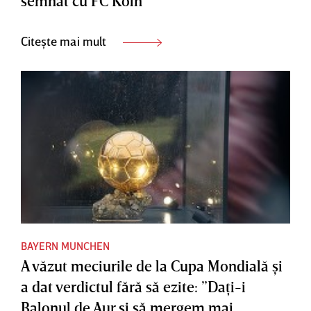
semnat cu FC Koln
Citește mai mult
BAYERN MUNCHEN
A văzut meciurile de la Cupa Mondială şi
a dat verdictul fără să ezite: ”Daţi-i
Balonul de Aur şi să mergem mai