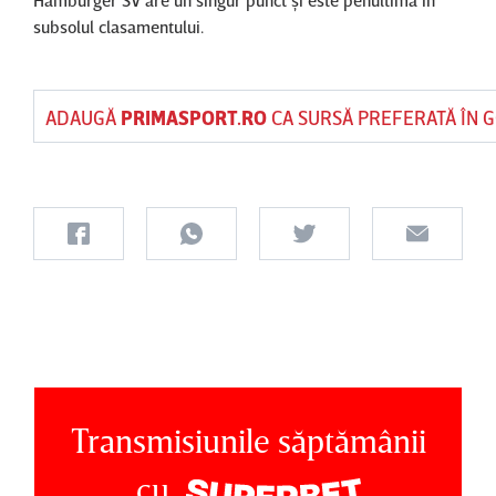
Hamburger SV are un singur punct şi este penultima în
subsolul clasamentului.
ADAUGĂ
PRIMASPORT.RO
CA SURSĂ PREFERATĂ ÎN 
Transmisiunile săptămânii
cu