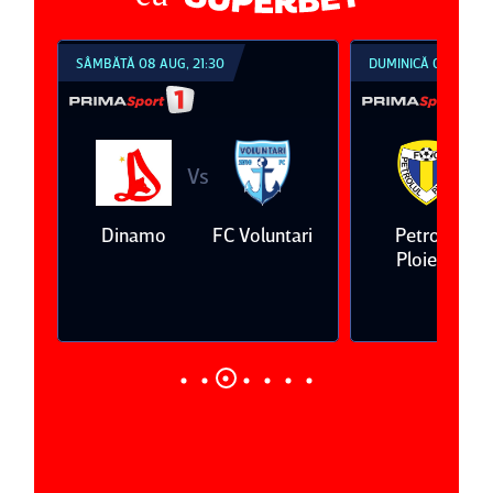
SÂMBĂTĂ 08 AUG, 21:30
DUMINICĂ 09 AUG, 1
Vs
V
eda
Dinamo
FC Voluntari
Petrolul
Ploieşti