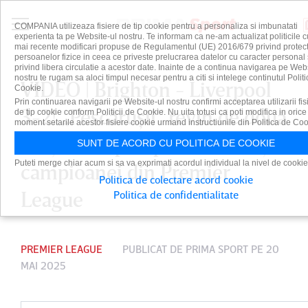
COMPANIA utilizeaza fisiere de tip cookie pentru a personaliza si imbunatati
experienta ta pe Website-ul nostru. Te informam ca ne-am actualizat politicile c
mai recente modificari propuse de Regulamentul (UE) 2016/679 privind protect
persoanelor fizice in ceea ce priveste prelucrarea datelor cu caracter personal 
privind libera circulatie a acestor date. Inainte de a continua navigarea pe Web
nostru te rugam sa aloci timpul necesar pentru a citi si intelege continutul Politi
VIDEO | Brighton - Liverpool
Cookie.
Prin continuarea navigarii pe Website-ul nostru confirmi acceptarea utilizarii fis
3-2! „Pescăruşii” revin de două
de tip cookie conform Politicii de Cookie. Nu uita totusi ca poti modifica in orice
moment setarile acestor fisiere cookie urmand instructiunile din Politica de Coo
ori şi se impun pe final în faţa
SUNT DE ACORD CU POLITICA DE COOKIE
Puteti merge chiar acum si sa va exprimati acordul individual la nivel de cookie
campioanei din Premier
Politica de colectare acord cookie
League
Politica de confidentialitate
PREMIER LEAGUE
PUBLICAT DE
PRIMA SPORT
PE 20
MAI 2025