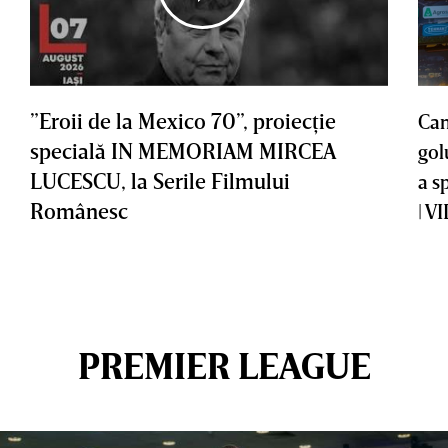
”Eroii de la Mexico 70”, proiecţie
Cam
specială IN MEMORIAM MIRCEA
gol
LUCESCU, la Serile Filmului
a s
Românesc
| V
PREMIER LEAGUE