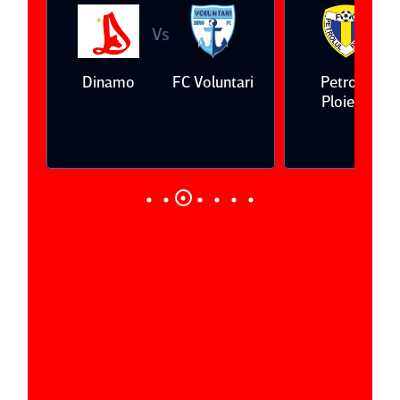
Vs
V
eda
Dinamo
FC Voluntari
Petrolul
Ploieşti