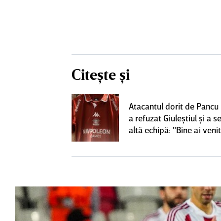
Citește și
 două
Atacantul dorit de Pancu
e de derby-ul cu
a refuzat Giuleştiul şi a 
CLUSIV
altă echipă: "Bine ai veni