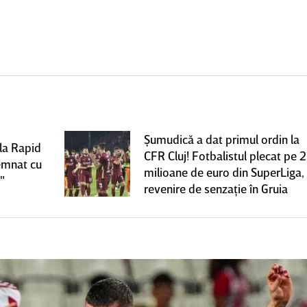
Şumudică a dat primul ordin la
 la Rapid
CFR Cluj! Fotbalistul plecat pe 2
semnat cu
milioane de euro din SuperLiga,
t"
revenire de senzaţie în Gruia