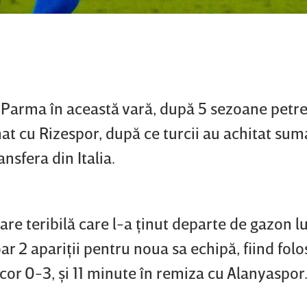
a Parma în această vară, după 5 sezoane petre
nat cu Rizespor, după ce turcii au achitat sum
nsfera din Italia.
are teribilă care l-a ţinut departe de gazon l
oar 2 apariţii pentru noua sa echipă, fiind folo
cor 0-3, şi 11 minute în remiza cu Alanyaspor