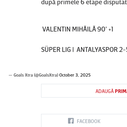
după primele 6 etape disputate
VALENTIN MIHĂILĂ 90' +1
SÜPER LIG | ANTALYASPOR 2
— Goals Xtra (@GoalsXtra)
October 3, 2025
ADAUGĂ
PRIM
FACEBOOK