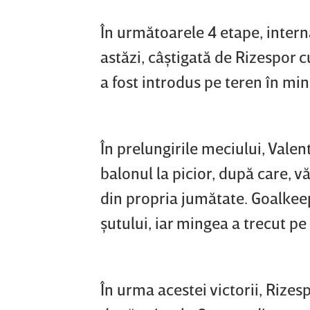
În următoarele 4 etape, intern
astăzi, câştigată de Rizespor 
a fost introdus pe teren în minu
În prelungirile meciului, Valen
balonul la picior, după care, v
din propria jumătate. Goalkeepe
şutului, iar mingea a trecut pe
În urma acestei victorii, Rizes