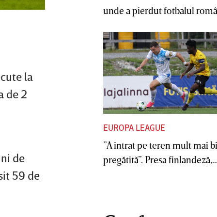
unde a pierdut fotbalul român
cute la
a de 2
EUROPA LEAGUE
”A intrat pe teren mult mai b
uni de
pregătită”. Presa finlandeză,..
sit 59 de
.