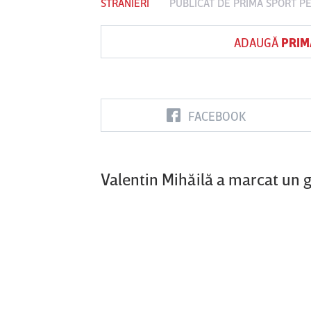
STRANIERI
PUBLICAT DE
PRIMA SPORT
PE
ADAUGĂ
PRIM
Vs
FC Botoşani
Corvinul
Sepsi OSK S
Hunedoara
Gheorghe
FACEBOOK
Valentin Mihăilă a marcat un g