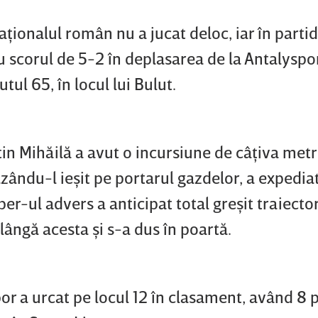
aţionalul român nu a jucat deloc, iar în parti
cu scorul de 5-2 în deplasarea de la Antalyspo
tul 65, în locul lui Bulut.
tin Mihăilă a avut o incursiune de câţiva metr
ăzându-l ieşit pe portarul gazdelor, a expedia
r-ul advers a anticipat total greşit traiecto
 lângă acesta şi s-a dus în poartă.
por a urcat pe locul 12 în clasament, având 8