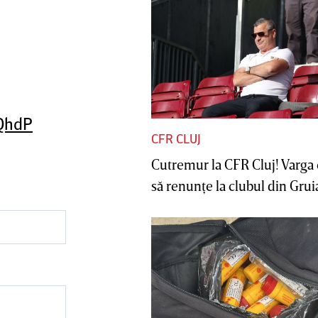
WQhdP
CFR CLUJ
Cutremur la CFR Cluj! Varga 
să renunţe la clubul din Gruia 