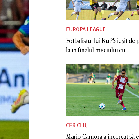
EUROPA LEAGUE
Fotbalistul lui KuPS ieşit de 
la în finalul meciului cu...
CFR CLUJ
Mario Camora a încercat să e