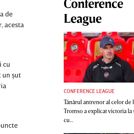
Conference
da de
League
r, acesta
i cu
t un şut
ria
CONFERENCE LEAGUE
Tânărul antrenor al celor de 
Tromso a explicat victoria la
cu...
 puncte