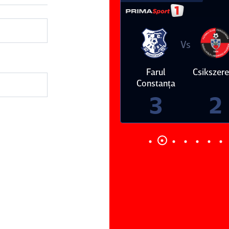
Vs
Vs
Farul
Csikszereda
Dinamo
FC Volunt
Constanţa
4
0
3
2