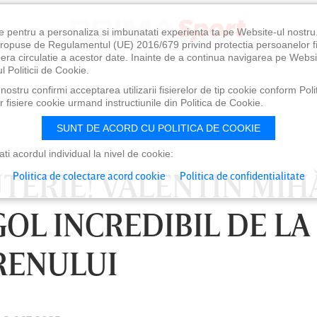
e pentru a personaliza si imbunatati experienta ta pe Website-ul nostr
i propuse de Regulamentul (UE) 2016/679 privind protectia persoanelor f
ibera circulatie a acestor date. Inainte de a continua navigarea pe Websi
l Politicii de Cookie.
ostru confirmi acceptarea utilizarii fisierelor de tip cookie conform Polit
 fisiere cookie urmand instructiunile din Politica de Cookie.
SUNT DE ACORD CU POLITICA DE COOKIE
i acordul individual la nivel de cookie:
JUTERIE! VALENTIN MIH
Politica de colectare acord cookie
Politica de confidentialitate
OL INCREDIBIL DE LA
RENULUI
0
VINERI 07 AUG, 21:00
SÂ