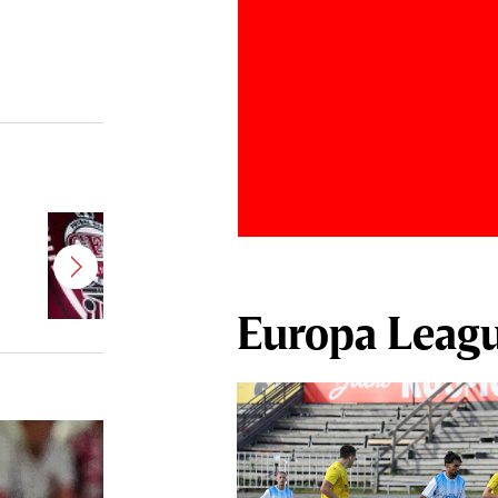
”Am bătut palma!” CFR Cluj are
antrenor nou! Revenire de
senzaţie în Superliga
Europa Leag