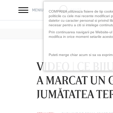
CAUTĂ
MENIU
COMPANIA utilizeaza fisiere de tip cooki
politicile cu cele mai recente modificar
datelor cu caracter personal si privind l
necesar pentru a citi si intelege continutu
Prin continuarea navigarii pe Website-ul n
modifica in orice moment setarile acestor
Puteti merge chiar acum si sa va exprimat
VIDEO | CE BI
A MARCAT UN G
JUMĂTATEA TE
LUNI 10 AUG, 18:30
LUNI 10 AUG, 21:3