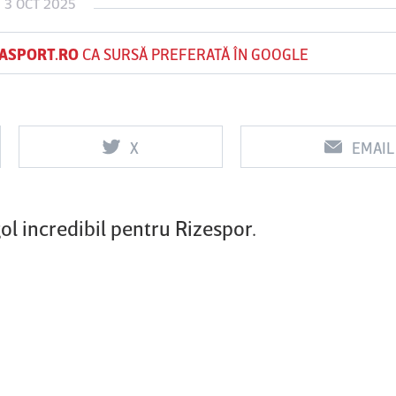
 3 OCT 2025
ASPORT.RO
CA SURSĂ PREFERATĂ ÎN GOOGLE
Vs
Vs
f
FCSB
UTA Arad
Rapid
X
EMAIL
0
0
ol incredibil pentru Rizespor.