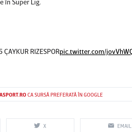
 în Super Lig.
-5 ÇAYKUR RIZESPOR
pic.twitter.com/jovVh
ASPORT.RO
CA SURSĂ PREFERATĂ ÎN GOOGLE
X
EMAIL