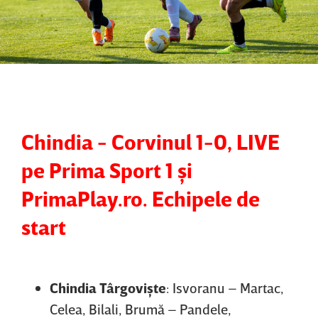
Chindia - Corvinul 1-0, LIVE
pe Prima Sport 1 şi
PrimaPlay.ro. Echipele de
start
Chindia
Târgovişte
: Isvoranu – Martac,
Celea, Bilali, Brumă – Pandele,