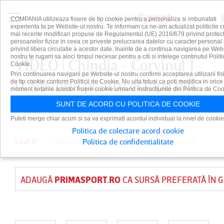
COMPANIA utilizeaza fisiere de tip cookie pentru a personaliza si imbunatati
experienta ta pe Website-ul nostru. Te informam ca ne-am actualizat politicile c
mai recente modificari propuse de Regulamentul (UE) 2016/679 privind protect
persoanelor fizice in ceea ce priveste prelucrarea datelor cu caracter personal 
privind libera circulatie a acestor date. Inainte de a continua navigarea pe Web
nostru te rugam sa aloci timpul necesar pentru a citi si intelege continutul Politi
VIDEO | Chindia - Corvinul 1-
Cookie.
Prin continuarea navigarii pe Website-ul nostru confirmi acceptarea utilizarii fis
0. Victorie pentru echipa din
de tip cookie conform Politicii de Cookie. Nu uita totusi ca poti modifica in orice
moment setarile acestor fisiere cookie urmand instructiunile din Politica de Coo
Târgovişte
SUNT DE ACORD CU POLITICA DE COOKIE
Puteti merge chiar acum si sa va exprimati acordul individual la nivel de cookie
Politica de colectare acord cookie
LIGA II
PUBLICAT DE
PRIMA SPORT
PE 9 MAI 2026
Politica de confidentialitate
ADAUGĂ
PRIMASPORT.RO
CA SURSĂ PREFERATĂ ÎN 