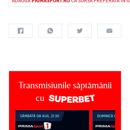
ADAUGĂ
PRIMASPORT.RO
CA SURSĂ PREFERATĂ ÎN 
Transmisiunile săptămânii
cu
DUMINICĂ 09 AUG, 18:30
DUMINICĂ 09 AUG, 2