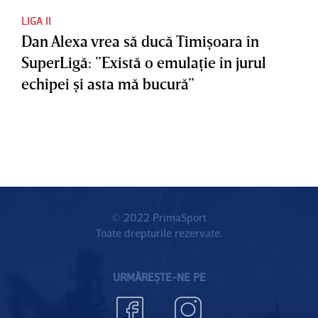
LIGA II
Dan Alexa vrea să ducă Timişoara în
SuperLigă: ”Există o emulaţie în jurul
echipei şi asta mă bucură”
© 2022 PrimaSport
Toate drepturile rezervate.
URMĂREȘTE-NE PE