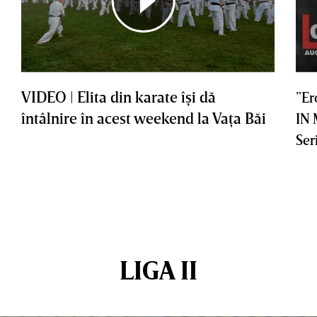
VIDEO | Elita din karate îşi dă
”Er
întâlnire în acest weekend la Vaţa Băi
IN
Ser
LIGA II