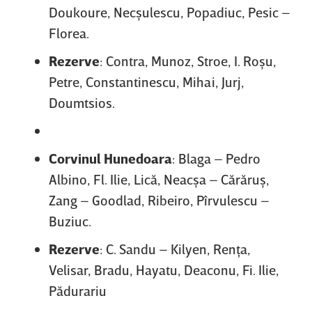
Doukoure, Necşulescu, Popadiuc, Pesic –
Florea.
Rezerve
: Contra, Munoz, Stroe, I. Roşu,
Petre, Constantinescu, Mihai, Jurj,
Doumtsios.
Corvinul
Hunedoara
: Blaga – Pedro
Albino, Fl. Ilie, Lică, Neacşa – Cărăruş,
Zang – Goodlad, Ribeiro, Pîrvulescu –
Buziuc.
Rezerve
: C. Sandu – Kilyen, Renţa,
Velisar, Bradu, Hayatu, Deaconu, Fi. Ilie,
Pădurariu