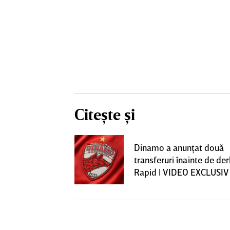
Citește și
construcţia!
Dinamo a anunţat două
 care Marius
transferuri înainte de de
t
Rapid | VIDEO EXCLUSIV