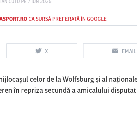
IAN CUTU
PE 7 IUN 2026
ASPORT.RO
CA SURSĂ PREFERATĂ ÎN GOOGLE
Vs
Vs
Farul
Csiksze
UTA Arad
Rapid
Constanţa
X
EMAIL
0
0
3
2
mijlocaşul celor de la Wolfsburg şi al naţionale
ren în repriza secundă a amicalului disputat 