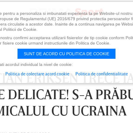
e pentru a personaliza si imbunatati experienta ta pe Website-ul nostr
i propuse de Regulamentul (UE) 2016/679 privind protectia persoanelor f
ibera circulatie a acestor date. Inainte de a continua navigarea pe Websi
l Politicii de Cookie.
ostru confirmi acceptarea utilizarii fisierelor de tip cookie conform Polit
 fisiere cookie urmand instructiunile din Politica de Cookie.
SUNT DE ACORD CU POLITICA DE COOKIE
i acordul individual la nivel de cookie:
TIAN ERIKSEN TRECE I
Politica de colectare acord cookie
Politica de confidentialitate
 DELICATE! S-A PRĂB
AMICALUL CU UCRAINA
VINERI 07 AUG, 21:00
SÂMBĂTĂ 08 AUG, 18:30