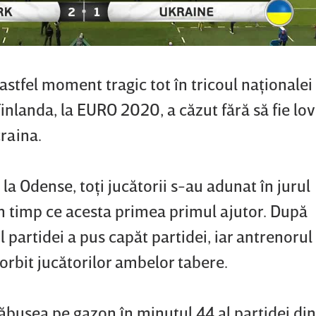
 astfel moment tragic tot în tricoul naţionalei
nlanda, la EURO 2020, a căzut fără să fie lovi
raina.
la Odense, toţi jucătorii s-au adunat în jurul
în timp ce acesta primea primul ajutor. După
 partidei a pus capăt partidei, iar antrenorul
vorbit jucătorilor ambelor tabere.
răbuşea pe gazon în minutul 44 al partidei din