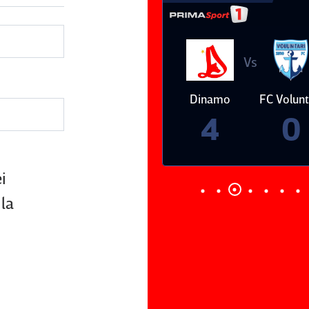
Vs
reda
Dinamo
FC Voluntari
Petrolul
Ploieşti
4
0
i
la