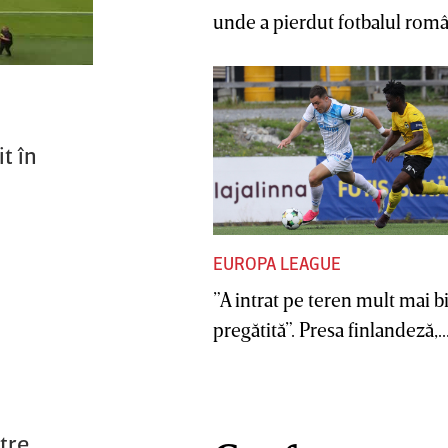
unde a pierdut fotbalul român
t în
EUROPA LEAGUE
”A intrat pe teren mult mai b
pregătită”. Presa finlandeză,..
tre