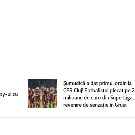
Şumudică a dat primul ordin la
CFR Cluj! Fotbalistul plecat pe 2
rby-ul cu
milioane de euro din SuperLiga,
revenire de senzaţie în Gruia