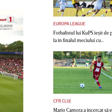
EUROPA LEAGUE
Fotbalistul lui KuPS ieşit de 
la în finalul meciului cu...
CFR CLUJ
Mario Camora a încercat să e