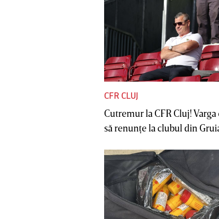
CFR CLUJ
Cutremur la CFR Cluj! Varga 
să renunţe la clubul din Gruia 