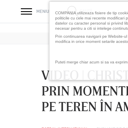
CAUTĂ
MENIU
COMPANIA utilizeaza fisiere de tip cooki
politicile cu cele mai recente modificar
datelor cu caracter personal si privind l
necesar pentru a citi si intelege continutu
Prin continuarea navigarii pe Website-ul n
modifica in orice moment setarile acestor
Puteti merge chiar acum si sa va exprimat
VIDEO | CHRIS
PRIN MOMENTE
PE TEREN ÎN 
8:30
LUNI 10 AUG, 21:30