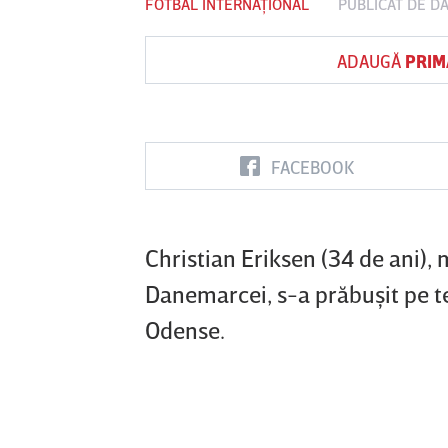
FOTBAL INTERNAȚIONAL
PUBLICAT DE
DA
ADAUGĂ
PRIM
Vs
Vs
ni
Corvinul
Sepsi OSK Sf
FCSB
Hunedoara
Gheorghe
FACEBOOK
Christian Eriksen (34 de ani), 
Danemarcei, s-a prăbuşit pe te
Odense.