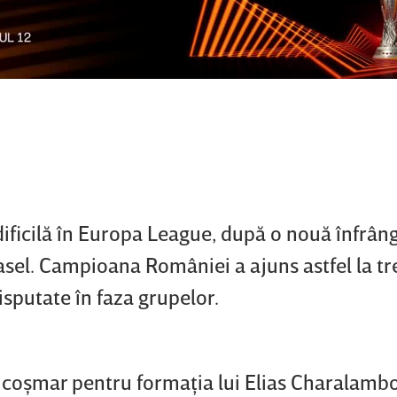
ificilă în Europa League, după o nouă înfrân
asel. Campioana României a ajuns astfel la tr
isputate în faza grupelor.
e coşmar pentru formaţia lui Elias Charalambo