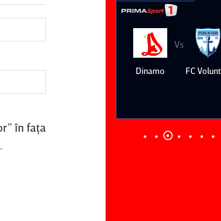
Vs
Vs
Farul
Csikszereda
Dinamo
FC Volunt
Constanţa
r” în faţa
.