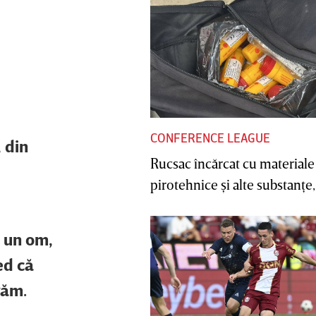
CONFERENCE LEAGUE
 din
Rucsac încărcat cu materiale
pirotehnice şi alte substanţe, 
ă un om,
ed că
răm.