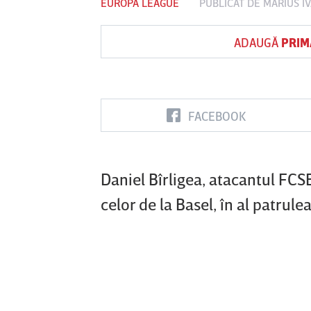
EUROPA LEAGUE
PUBLICAT DE
MARIUS I
ADAUGĂ
PRIM
Vs
FC Botoşani
Corvinul
Sepsi OSK S
Hunedoara
Gheorghe
FACEBOOK
Daniel Bîrligea, atacantul FCS
celor de la Basel, în al patru