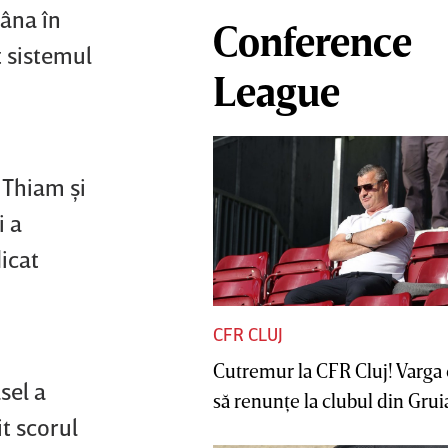
mâna în
Conference
t sistemul
League
 Thiam şi
i a
dicat
CFR CLUJ
Cutremur la CFR Cluj! Varga 
sel a
să renunţe la clubul din Gruia 
it scorul