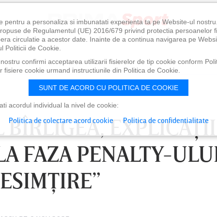
e pentru a personaliza si imbunatati experienta ta pe Website-ul nostr
i propuse de Regulamentul (UE) 2016/679 privind protectia persoanelor f
ibera circulatie a acestor date. Inainte de a continua navigarea pe Websi
l Politicii de Cookie.
ostru confirmi acceptarea utilizarii fisierelor de tip cookie conform Polit
 fisiere cookie urmand instructiunile din Politica de Cookie.
SUNT DE ACORD CU POLITICA DE COOKIE
i acordul individual la nivel de cookie:
 BÎRLIGEA, EXPLICAŢII
Politica de colectare acord cookie
Politica de confidentialitate
A FAZA PENALTY-ULUI
ESIMŢIRE”
0
VINERI 07 AUG, 21:00
SÂ