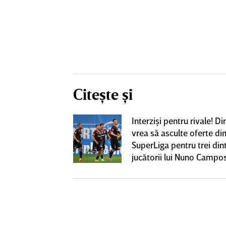
Citește și
iversitatea
Interzişi pentru rivale! 
pioana României
vrea să asculte oferte di
 iniţiativa în
SuperLiga pentru trei din
jucătorii lui Nuno Campo