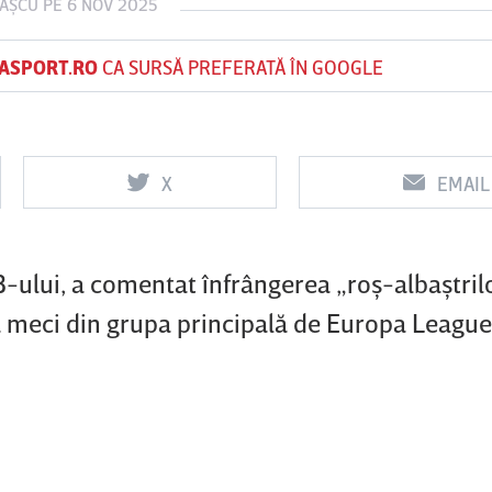
VAŞCU
PE 6 NOV 2025
ASPORT.RO
CA SURSĂ PREFERATĂ ÎN GOOGLE
Vs
Vs
f
FCSB
UTA Arad
Rapid
X
EMAIL
B-ului, a comentat înfrângerea „roş-albaştrilo
lea meci din grupa principală de Europa League