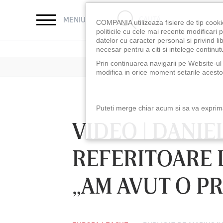
CAUTĂ
MENIU
COMPANIA utilizeaza fisiere de tip cooki
politicile cu cele mai recente modificar
datelor cu caracter personal si privind l
necesar pentru a citi si intelege continutu
Prin continuarea navigarii pe Website-ul n
modifica in orice moment setarile acestor
Puteti merge chiar acum si sa va exprimat
VIDEO | DANIEL
REFERITOARE L
„AM AVUT O PR
LUNI 10 AUG, 18:30
LUNI 10 AUG, 21:3