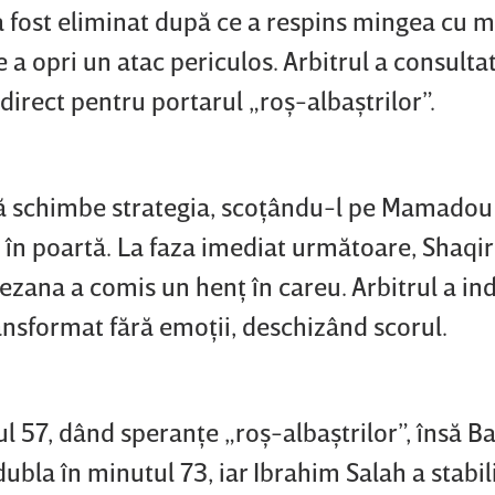
a fost eliminat după ce a respins mingea cu 
e a opri un atac periculos. Arbitrul a consulta
direct pentru portarul „roş-albaştrilor”.
să schimbe strategia, scoţându-l pe Mamadou
în poartă. La faza imediat următoare, Shaqir
gezana a comis un henţ în careu. Arbitrul a in
ransformat fără emoţii, deschizând scorul.
l 57, dând speranţe „roş-albaştrilor”, însă Ba
dubla în minutul 73, iar Ibrahim Salah a stabil