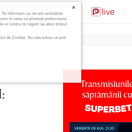
×
u. Te informam ca ne-am actualizat
izice in ceea ce priveste prelucrarea
te-ul nostru te rugam sa aloci timpul
icii de Cookie. Nu uita totusi ca poti
Transmisiunil
:
săptămânii c
MBĂTĂ 08 AUG, 18:30
SÂMBĂTĂ 08 AUG, 21:30