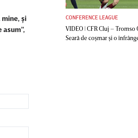
 mine, şi
CONFERENCE LEAGUE
e asum”,
VIDEO | CFR Cluj – Tromso 
Seară de coşmar şi o înfrânge