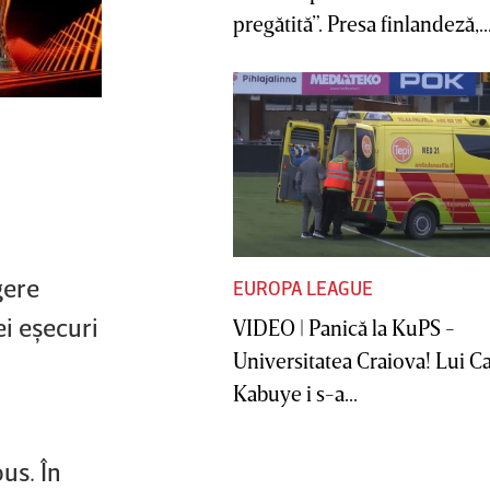
pregătită”. Presa finlandeză,..
gere
EUROPA LEAGUE
ei eşecuri
VIDEO | Panică la KuPS -
Universitatea Craiova! Lui C
Kabuye i s-a...
us. În