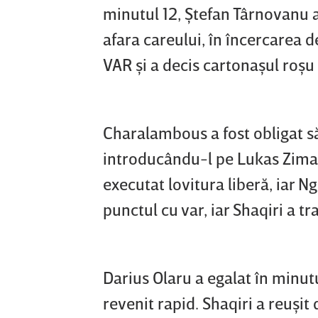
minutul 12, Ştefan Târnovanu 
afara careului, în încercarea d
VAR şi a decis cartonaşul roşu 
Charalambous a fost obligat 
introducându-l pe Lukas Zima 
executat lovitura liberă, iar N
punctul cu var, iar Shaqiri a t
Darius Olaru a egalat în minutu
revenit rapid. Shaqiri a reuşit 