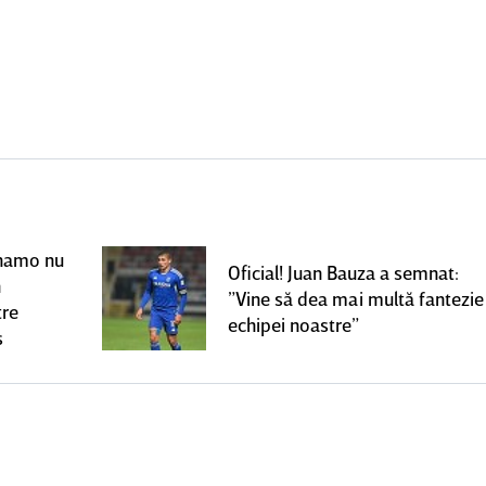
Dinamo nu
Oficial! Juan Bauza a semnat:
n
”Vine să dea mai multă fantezie
tre
echipei noastre”
s