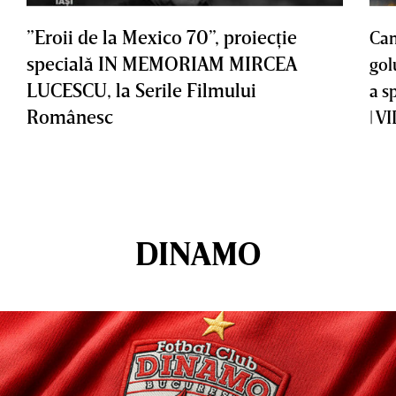
”Eroii de la Mexico 70”, proiecţie
Cam
specială IN MEMORIAM MIRCEA
gol
LUCESCU, la Serile Filmului
a s
Românesc
| V
DINAMO