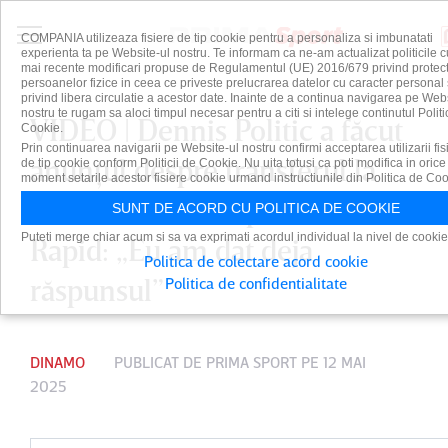
COMPANIA utilizeaza fisiere de tip cookie pentru a personaliza si imbunatati
experienta ta pe Website-ul nostru. Te informam ca ne-am actualizat politicile c
mai recente modificari propuse de Regulamentul (UE) 2016/679 privind protect
persoanelor fizice in ceea ce priveste prelucrarea datelor cu caracter personal 
privind libera circulatie a acestor date. Inainte de a continua navigarea pe Web
nostru te rugam sa aloci timpul necesar pentru a citi si intelege continutul Politi
VIDEO | Dennis Politic a făcut
Cookie.
Prin continuarea navigarii pe Website-ul nostru confirmi acceptarea utilizarii fis
anunţul despre transferul la
de tip cookie conform Politicii de Cookie. Nu uita totusi ca poti modifica in orice
moment setarile acestor fisiere cookie urmand instructiunile din Politica de Coo
FCSB, imediat după remiza cu
SUNT DE ACORD CU POLITICA DE COOKIE
Puteti merge chiar acum si sa va exprimati acordul individual la nivel de cookie
Rapid: „Eu am dat deja
Politica de colectare acord cookie
răspunsul”
Politica de confidentialitate
DINAMO
PUBLICAT DE
PRIMA SPORT
PE 12 MAI
2025