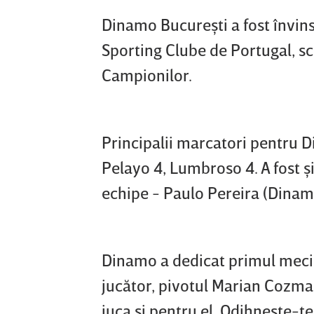
Dinamo Bucureşti a fost învin
Sporting Clube de Portugal, sc
Campionilor.
Principalii marcatori pentru D
Pelayo 4, Lumbroso 4. A fost şi
echipe - Paulo Pereira (Dinamo
Dinamo a dedicat primul meci a
jucător, pivotul Marian Cozma,
juca şi pentru el. Odihneşte-te