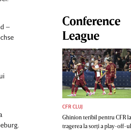
Conference
ld –
League
uchse
ui
CFR CLUJ
a
Ghinion teribil pentru CFR l
deburg.
tragerea la sorţi a play-off-ul