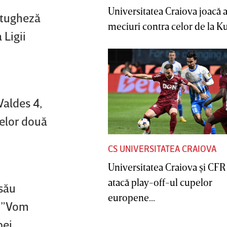
Universitatea Craiova joacă
rtugheză
meciuri contra celor de la Ku
 Ligii
Valdes 4,
celor două
CS UNIVERSITATEA CRAIOVA
Universitatea Craiova şi CFR
atacă play-off-ul cupelor
 său
europene...
. ”Vom
ei.