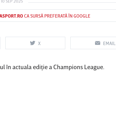
 10 SEP 2025
ASPORT.RO
CA SURSĂ PREFERATĂ ÎN GOOGLE
Vs
Vs
f
FCSB
UTA Arad
Rapid
X
EMAIL
ul în actuala ediţie a Champions League.