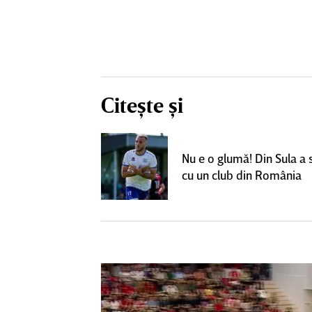
Citește și
un grup de
ci pentru a
Nu e o glumă! Din Sula a
SuperLiga: ”Nu
cu un club din România
teresant decât
ra actuală”