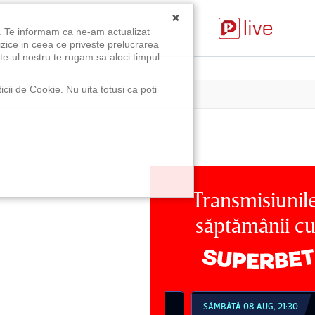
×
u. Te informam ca ne-am actualizat
izice in ceea ce priveste prelucrarea
te-ul nostru te rugam sa aloci timpul
icii de Cookie. Nu uita totusi ca poti
Transmisiunil
săptămânii c
MBĂTĂ 08 AUG, 18:30
SÂMBĂTĂ 08 AUG, 21:30