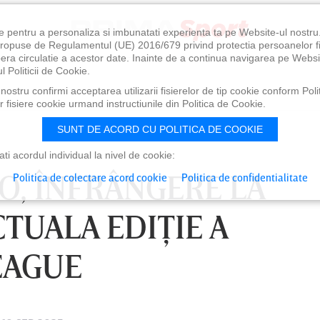
e pentru a personaliza si imbunatati experienta ta pe Website-ul nostr
i propuse de Regulamentul (UE) 2016/679 privind protectia persoanelor f
ibera circulatie a acestor date. Inainte de a continua navigarea pe Websi
l Politicii de Cookie.
ostru confirmi acceptarea utilizarii fisierelor de tip cookie conform Polit
 fisiere cookie urmand instructiunile din Politica de Cookie.
SUNT DE ACORD CU POLITICA DE COOKIE
i acordul individual la nivel de cookie:
O, ÎNFRÂNGERE LA
Politica de colectare acord cookie
Politica de confidentialitate
TUALA EDIŢIE A
EAGUE
0
VINERI 07 AUG, 21:00
SÂ