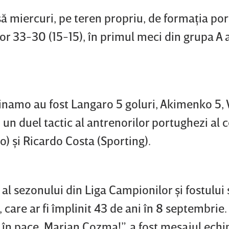
să miercuri, pe teren propriu, de formaţia po
or 33-30 (15-15), în primul meci din grupa A a
inamo au fost Langaro 5 goluri, Akimenko 5, 
 un duel tactic al antrenorilor portughezi al 
) şi Ricardo Costa (Sporting).
l sezonului din Liga Campionilor şi fostului
 care ar fi împlinit 43 de ani în 8 septembrie
 în pace, Marian Cozma!”, a fost mesajul echip