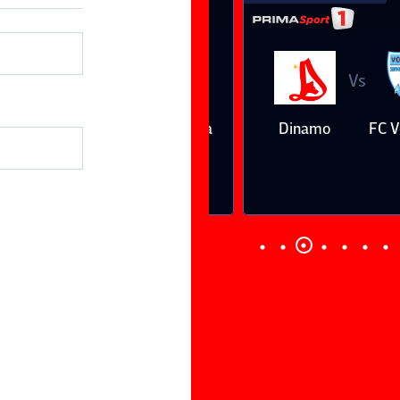
Vs
Vs
Farul
Csikszereda
Dinamo
FC Volunt
Constanţa