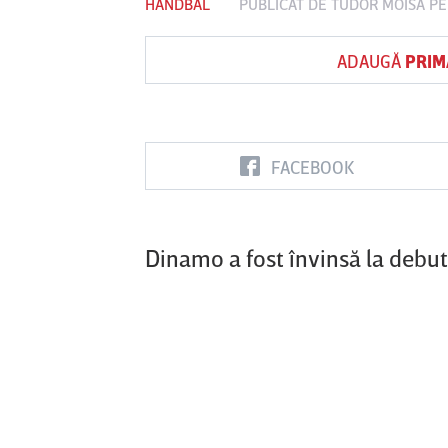
HANDBAL
PUBLICAT DE
TUDOR MOISA
PE
ADAUGĂ
PRIM
Vs
FC Botoşani
Corvinul
Sepsi OSK S
Hunedoara
Gheorghe
FACEBOOK
Dinamo a fost învinsă la debut