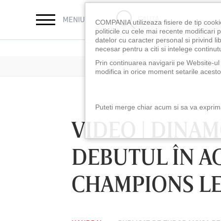
CAUTĂ
MENIU
COMPANIA utilizeaza fisiere de tip cooki
politicile cu cele mai recente modificar
datelor cu caracter personal si privind l
necesar pentru a citi si intelege continutu
Prin continuarea navigarii pe Website-ul n
modifica in orice moment setarile acestor
Puteti merge chiar acum si sa va exprimat
VIDEO | DINAM
DEBUTUL ÎN AC
CHAMPIONS L
LUNI 10 AUG, 18:30
LUNI 10 AUG, 21:3