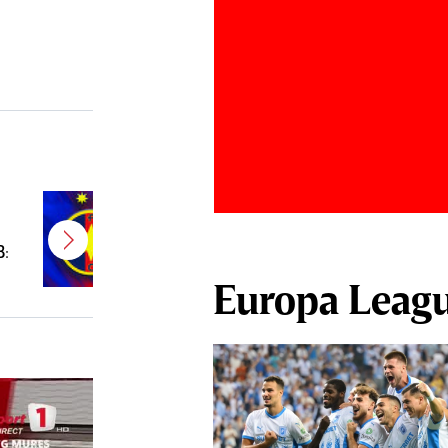
E gata! FCSB a transferat un
jucător campion şi câştigător de
B:
Cupă
Europa Leag