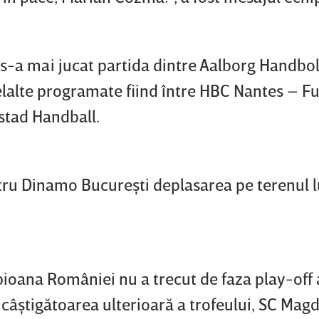
 s-a mai jucat partida dintre Aalborg Handbo
lalte programate fiind între HBC Nantes – F
lstad Handball.
ru Dinamo Bucureşti deplasarea pe terenul l
ioana României nu a trecut de faza play-off 
e câştigătoarea ulterioară a trofeului, SC Mag