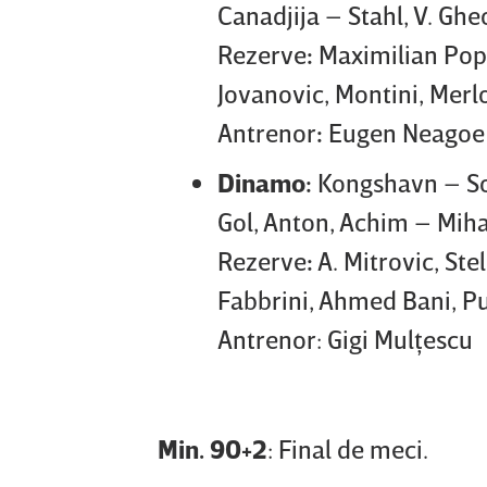
Canadjija – Stahl, V. Ghe
Rezerve
:
Maximilian Popa
Jovanovic, Montini, Merlo
Antrenor
:
Eugen Neagoe
Dinamo:
Kongshavn – Sor
Gol, Anton, Achim – Mih
Rezerve
:
A. Mitrovic, Ste
Fabbrini, Ahmed Bani, Pul
Antrenor: Gigi Mulţescu
Min. 90+2
: Final de meci.