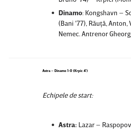
Dinamo
: Kongshavn – Sor
(Bani '77), Răuţă, Anton
Nemec. Antrenor Gheorg
Astra – Dinamo 1-0 (Krpic 4')
Echipele de start:
Astra:
Lazar – Raspopovi