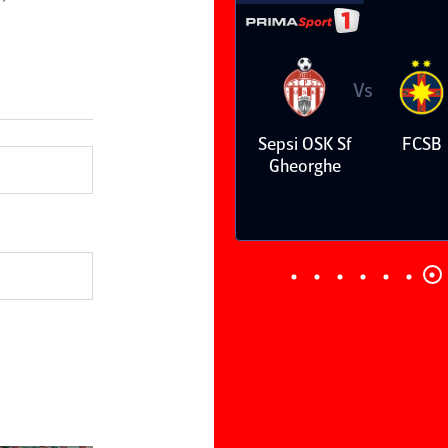
Vs
Vs
FC Botoşani
Corvinul
Sepsi OSK Sf
FCSB
Hunedoara
Gheorghe