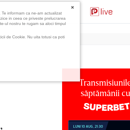
×
u. Te informam ca ne-am actualizat
izice in ceea ce priveste prelucrarea
te-ul nostru te rugam sa aloci timpul
icii de Cookie. Nu uita totusi ca poti
Transmisiunil
săptămânii c
,
NI 10 AUG, 18:30
LUNI 10 AUG, 21:30