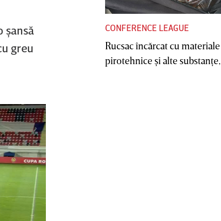
CONFERENCE LEAGUE
 o şansă
Rucsac încărcat cu materiale
cu greu
pirotehnice şi alte substanţe, 