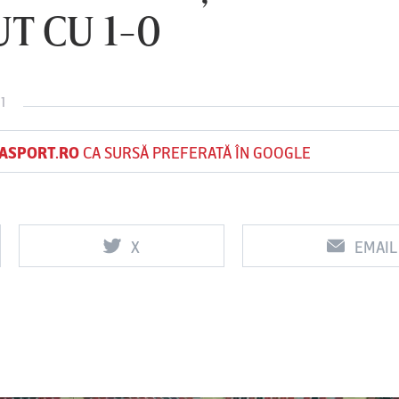
T CU 1-0
Vs
Vs
1
Oţelul Galaţi
Universitatea
FC Argeş
Craiova
ASPORT.RO
CA SURSĂ PREFERATĂ ÎN GOOGLE
X
EMAIL