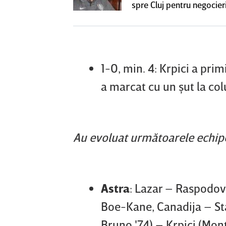
ie în Gruia
spre Cluj pentru negocieri
cu Varga
1-0, min. 4: Krpici a pri
a marcat cu un şut la colu
Au evoluat următoarele echip
Astra
: Lazar – Raspodov
Boe-Kane, Canadija – Stah
Bruno '74) – Krpici (Mon