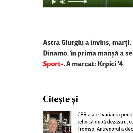
Astra Giurgiu a învins, marţi,
Dinamo, în prima manşă a sem
Sport+
. A marcat: Krpici '4.
Citește și
nlocuitor lui
CFR a ales varianta pent
renorul umilit
tehnică după dezastrul c
u 5 ani,
Tromso! Antrenorul a dec