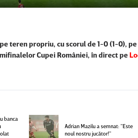
 pe teren propriu, cu scorul de 1-0 (1-0), pe
ifinalelor Cupei României, în direct pe
Lo
ru banca
u
Adrian Mazilu a semnat: ”Este
olat
noul nostru jucător!”