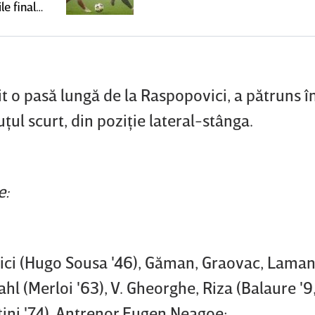
le finale
mit o pasă lungă de la Raspopovici, a pătruns î
ţul scurt, din poziţie lateral-stânga.
e:
ici (Hugo Sousa '46), Găman, Graovac, Laman
l (Merloi '63), V. Gheorghe, Riza (Balaure '9
tini '74). Antrenor Eugen Neagoe;