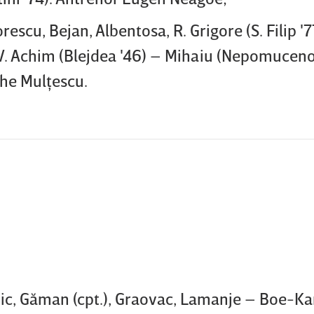
escu, Bejan, Albentosa, R. Grigore (S. Filip '7
, V. Achim (Blejdea '46) – Mihaiu (Nepomuceno
he Mulţescu.
c, Găman (cpt.), Graovac, Lamanje – Boe-Ka