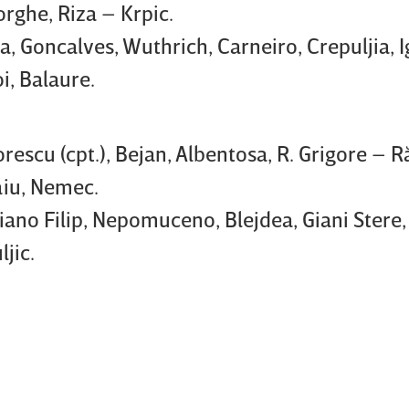
orghe, Riza – Krpic.
, Goncalves, Wuthrich, Carneiro, Crepuljia, I
i, Balaure.
escu (cpt.), Bejan, Albentosa, R. Grigore – R
aiu, Nemec.
liano Filip, Nepomuceno, Blejdea, Giani Stere
jic.