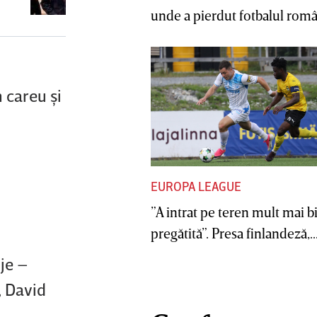
primit cetăţenia australiană
unde a pierdut fotbalul român
n careu şi
EUROPA LEAGUE
”A intrat pe teren mult mai b
pregătită”. Presa finlandeză,..
je –
, David