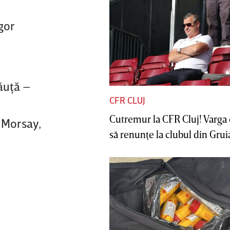
gor
ăuţă –
CFR CLUJ
Cutremur la CFR Cluj! Varga 
, Morsay,
să renunţe la clubul din Gruia 