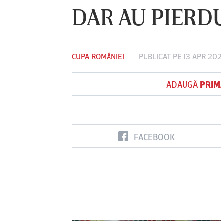
DAR AU PIERDU
Vs
CUPA ROMÂNIEI
PUBLICAT PE 13 APR 202
reda
Dinamo
FC Voluntari
Petrolul
Ploieşti
ADAUGĂ
PRIM
FACEBOOK