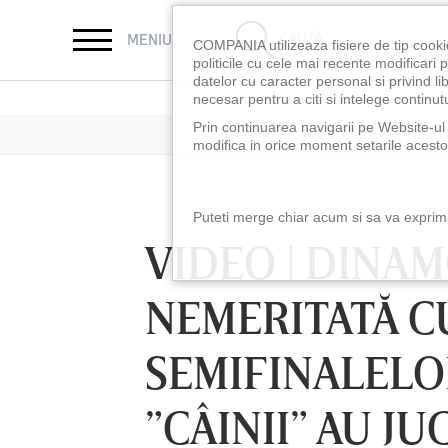
CAUTĂ
MENIU
COMPANIA utilizeaza fisiere de tip cooki
politicile cu cele mai recente modificar
datelor cu caracter personal si privind l
necesar pentru a citi si intelege continutu
Prin continuarea navigarii pe Website-ul n
modifica in orice moment setarile acestor
Puteti merge chiar acum si sa va exprimat
VIDEO | DINA
NEMERITATĂ C
SEMIFINALELO
”CÂINII” AU JU
SÂMBĂTĂ 08 AUG, 21:30
DUMINICĂ 09 AUG