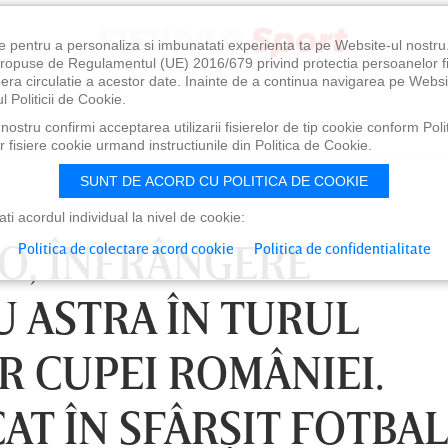
e pentru a personaliza si imbunatati experienta ta pe Website-ul nostr
i propuse de Regulamentul (UE) 2016/679 privind protectia persoanelor f
ibera circulatie a acestor date. Inainte de a continua navigarea pe Websi
l Politicii de Cookie.
ostru confirmi acceptarea utilizarii fisierelor de tip cookie conform Polit
 fisiere cookie urmand instructiunile din Politica de Cookie.
SUNT DE ACORD CU POLITICA DE COOKIE
i acordul individual la nivel de cookie:
MO, ÎNFRÂNGERE
Politica de colectare acord cookie
Politica de confidentialitate
U ASTRA ÎN TURUL
R CUPEI ROMÂNIEI.
CAT ÎN SFÂRŞIT FOTBAL
, 18:30
DUMINICĂ 09 AUG, 21:30
LU