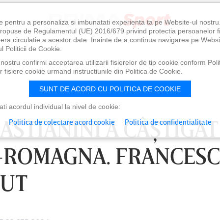
e pentru a personaliza si imbunatati experienta ta pe Website-ul nostr
i propuse de Regulamentul (UE) 2016/679 privind protectia persoanelor f
ibera circulatie a acestor date. Inainte de a continua navigarea pe Websi
l Politicii de Cookie.
ostru confirmi acceptarea utilizarii fisierelor de tip cookie conform Polit
 fisiere cookie urmand instructiunile din Politica de Cookie.
SUNT DE ACORD CU POLITICA DE COOKIE
i acordul individual la nivel de cookie:
BASTIANINI A CÂŞTIGAT
Politica de colectare acord cookie
Politica de confidentialitate
A-ROMAGNA. FRANCES
ZUT
0
VINERI 07 AUG, 21:00
SÂ