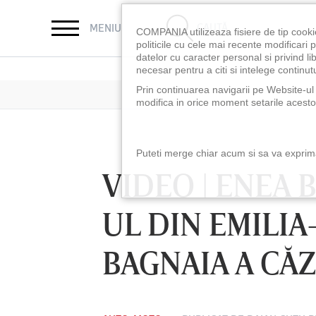
CAUTĂ
MENIU
COMPANIA utilizeaza fisiere de tip cooki
politicile cu cele mai recente modificar
datelor cu caracter personal si privind l
necesar pentru a citi si intelege continutu
Prin continuarea navigarii pe Website-ul n
modifica in orice moment setarile acestor
Puteti merge chiar acum si sa va exprimat
VIDEO | ENEA 
UL DIN EMILI
BAGNAIA A CĂ
LUNI 10 AUG, 18:30
LUNI 10 AUG, 21:3