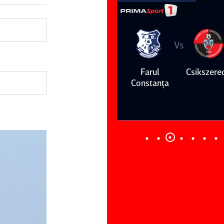
Vs
Vs
Farul
Csikszereda
Dinamo
FC Volunt
Constanţa