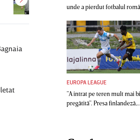
CFR Cluj! Alţi 3 jucători sunt OUT
unde a pierdut fotbalul român
 Bagnaia
EUROPA LEAGUE
letat
”A intrat pe teren mult mai b
pregătită”. Presa finlandeză,..