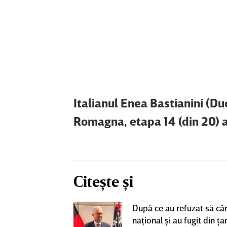
Italianul Enea Bastianini (Du
Romagna, etapa 14 (din 20) 
Citește și
ta pentru banca
După ce au refuzat să câ
strul cu
naţional şi au fugit din ţar