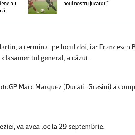
niene au
noul nostru jucător!”
ană
artin, a terminat pe locul doi, iar Francesco
în clasamentul general, a căzut.
toGP Marc Marquez (Ducati-Gresini) a comp
ziei, va avea loc la 29 septembrie.