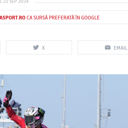
E 22 SEP 2024
ASPORT.RO
CA SURSĂ PREFERATĂ ÎN GOOGLE
Vs
Vs
f
FCSB
UTA Arad
Rapid
X
EMAIL
0
0