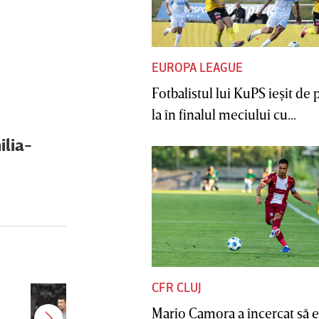
EUROPA LEAGUE
Fotbalistul lui KuPS ieşit de 
la în finalul meciului cu...
ilia-
CFR CLUJ
Antonio Folha a fost demis de la
Mario Camora a încercat să e