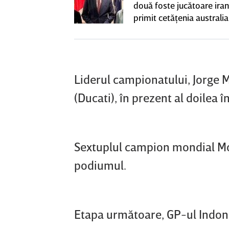
l a decolat
două foste jucătoare ira
gocierile finale
primit cetăţenia australi
Liderul campionatului, Jorge M
(Ducati), în prezent al doilea 
Sextuplul campion mondial Mo
podiumul.
Etapa următoare, GP-ul Indone