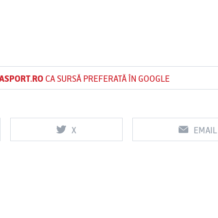
Content restricted in your location.
ASPORT.RO
CA SURSĂ PREFERATĂ ÎN GOOGLE
X
EMAIL