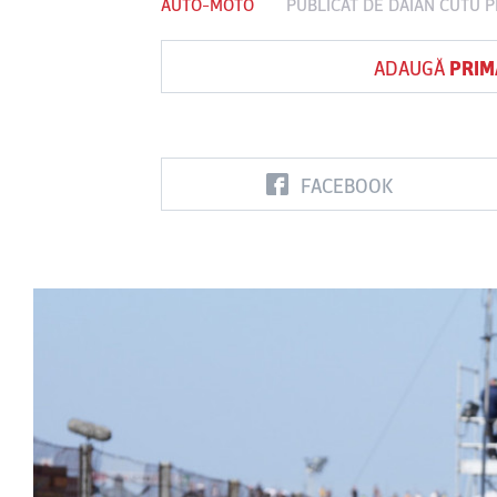
AUTO-MOTO
PUBLICAT DE
DAIAN CUTU
P
ADAUGĂ
PRIM
Vs
FC Botoşani
Corvinul
Sepsi OSK S
Hunedoara
Gheorghe
FACEBOOK