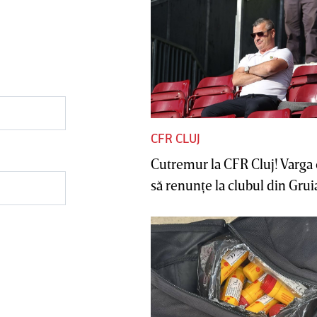
CFR CLUJ
Cutremur la CFR Cluj! Varga 
să renunţe la clubul din Gruia 