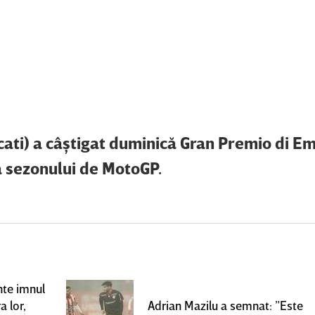
cati) a câştigat duminică Gran Premio di Em
a sezonului de MotoGP.
nte imnul
a lor,
Adrian Mazilu a semnat: ”Este