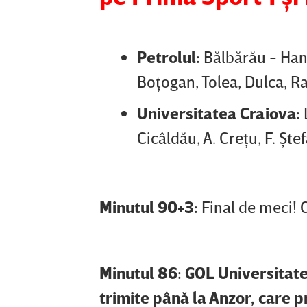
Petrolul:
Bălbărău - Han
Boţogan, Tolea, Dulca, R
Universitatea Craiova:
Cicâldău, A. Creţu, F. Şt
Minutul 90+3:
Final de meci! 
Minutul 86: GOL Universitate
trimite până la Anzor, care pr