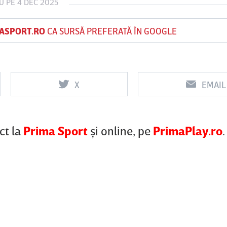
U
PE 4 DEC 2025
ASPORT.RO
CA SURSĂ PREFERATĂ ÎN GOOGLE
Vs
Vs
f
FCSB
UTA Arad
Rapid
X
EMAIL
0
0
ct la
Prima Sport
şi online, pe
PrimaPlay.ro
.