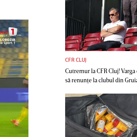
CFR CLUJ
Cutremur la CFR Cluj! Varga 
să renunţe la clubul din Gruia 