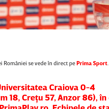
i României se vede în direct pe
Prima Sport
.
 Universitatea Craiova 0-4
m 18, Creţu 57, Anzor 86)
, în
 PrimaPlay.ro. Echipele de sta