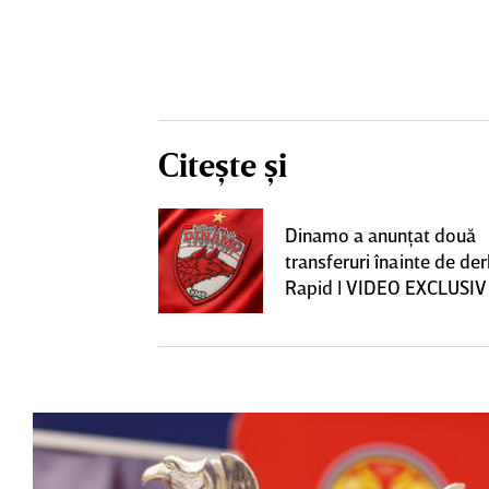
Citește și
construcţia!
Dinamo a anunţat două
 care Marius
transferuri înainte de de
t
Rapid | VIDEO EXCLUSIV