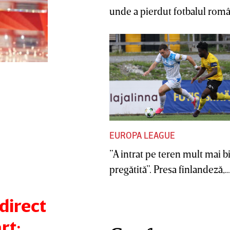
unde a pierdut fotbalul român
EUROPA LEAGUE
”A intrat pe teren mult mai b
pregătită”. Presa finlandeză,..
 direct
rt: