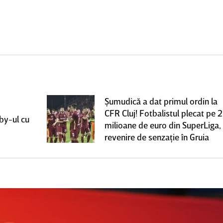
Şumudică a dat primul ordin la
CFR Cluj! Fotbalistul plecat pe 2
rby-ul cu
milioane de euro din SuperLiga,
revenire de senzaţie în Gruia