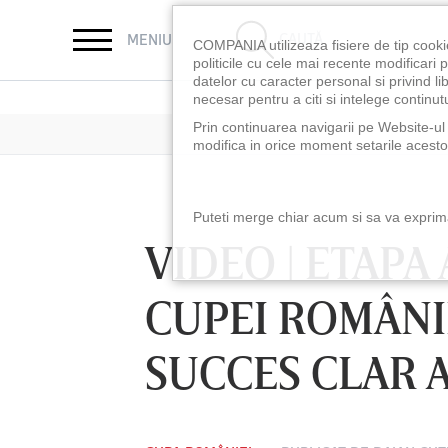
CAUTĂ
MENIU
COMPANIA utilizeaza fisiere de tip cooki
politicile cu cele mai recente modificar
datelor cu caracter personal si privind l
necesar pentru a citi si intelege continutu
Prin continuarea navigarii pe Website-ul n
modifica in orice moment setarile acestor
Puteti merge chiar acum si sa va exprimat
VIDEO | ETAPA
CUPEI ROMÂNI
SUCCES CLAR A
LUNI 10 AUG, 18:30
LUNI 10 AUG, 21:3