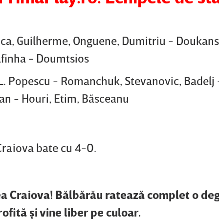
ca, Guilherme, Onguene, Dumitriu - Doukans
afinha - Doumtsios
L. Popescu - Romanchuk, Stevanovic, Badelj -
efan - Houri, Etim, Băsceanu
Craiova bate cu 4-0.
a Craiova! Bălbărău ratează complet o deg
ofită şi vine liber pe culoar.