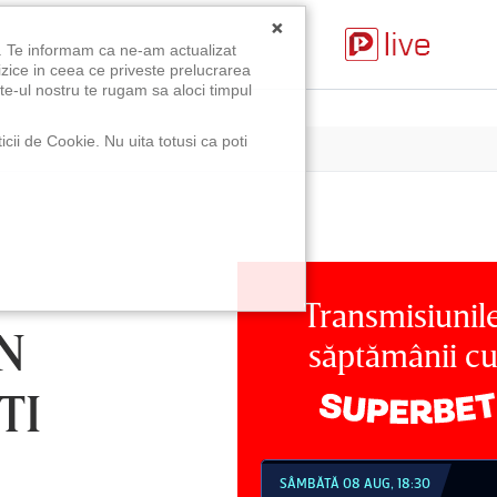
×
u. Te informam ca ne-am actualizat
izice in ceea ce priveste prelucrarea
te-ul nostru te rugam sa aloci timpul
icii de Cookie. Nu uita totusi ca poti
Transmisiunil
N
săptămânii c
TI
MBĂTĂ 08 AUG, 18:30
SÂMBĂTĂ 08 AUG, 21:30