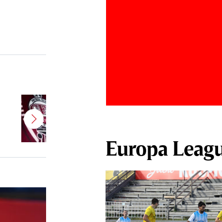
”Am bătut palma!” CFR Cluj are
antrenor nou! Revenire de
senzaţie în Superliga
Europa Leag