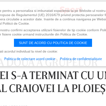
e pentru a personaliza si imbunatati experienta ta pe Website-ul nostr
i propuse de Regulamentul (UE) 2016/679 privind protectia persoanelor f
ibera circulatie a acestor date. Inainte de a continua navigarea pe Websi
l Politicii de Cookie.
ostru confirmi acceptarea utilizarii fisierelor de tip cookie conform Polit
 fisiere cookie urmand instructiunile din Politica de Cookie.
SUNT DE ACORD CU POLITICA DE COOKIE
i acordul individual la nivel de cookie:
 A DOUA A GRUPELOR
Politica de colectare acord cookie
Politica de confidentialitate
EI S-A TERMINAT CU U
L CRAIOVEI LA PLOIEŞ
0
VINERI 07 AUG, 21:00
SÂ