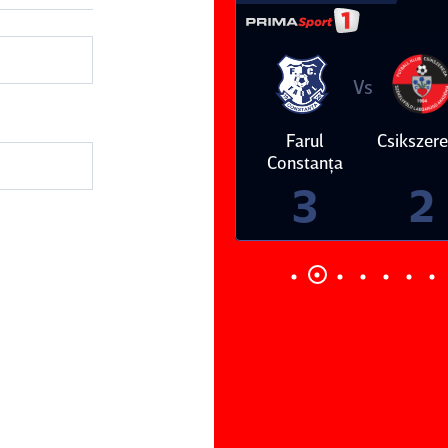
Vs
Vs
Farul
Csikszereda
Dinamo
FC Volunt
Constanţa
4
0
3
2