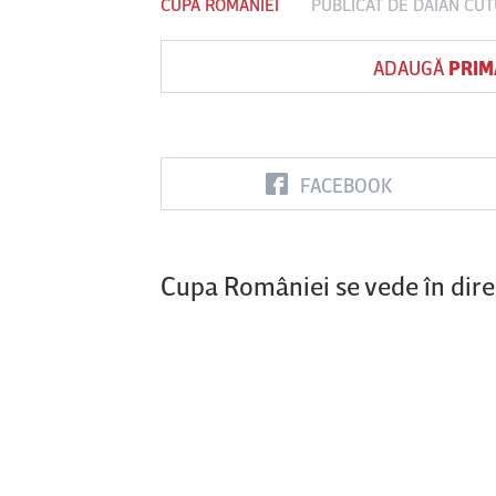
CUPA ROMÂNIEI
PUBLICAT DE
DAIAN CUT
ADAUGĂ
PRIM
Vs
FC Botoşani
Corvinul
Sepsi OSK S
Hunedoara
Gheorghe
FACEBOOK
Cupa României se vede în dire