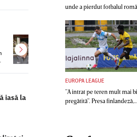
unde a pierdut fotbalul român
CFR a ales varianta pentru banca
tehnică după dezastrul cu
m
Tromso! Antrenorul a decolat
spre Cluj pentru negocierile finale
cu Varga
EUROPA LEAGUE
”A intrat pe teren mult mai b
ă iasă la
pregătită”. Presa finlandeză,..