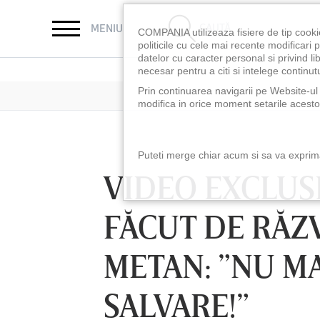
CAUTĂ
MENIU
COMPANIA utilizeaza fisiere de tip cooki
politicile cu cele mai recente modificar
datelor cu caracter personal si privind l
necesar pentru a citi si intelege continutu
Prin continuarea navigarii pe Website-ul n
modifica in orice moment setarile acestor
Puteti merge chiar acum si sa va exprimat
VIDEO EXCLUS
FĂCUT DE RĂZ
METAN: ”NU MA
SALVARE!”
LUNI 10 AUG, 18:30
LUNI 10 AUG, 21:3