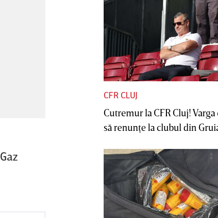
CFR CLUJ
Cutremur la CFR Cluj! Varga 
să renunţe la clubul din Gruia 
 Gaz