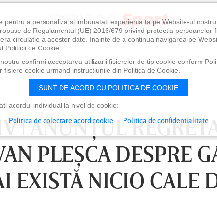
e pentru a personaliza si imbunatati experienta ta pe Website-ul nostr
i propuse de Regulamentul (UE) 2016/679 privind protectia persoanelor f
ibera circulatie a acestor date. Inainte de a continua navigarea pe Websi
l Politicii de Cookie.
ostru confirmi acceptarea utilizarii fisierelor de tip cookie conform Polit
 fisiere cookie urmand instructiunile din Politica de Cookie.
SUNT DE ACORD CU POLITICA DE COOKIE
i acordul individual la nivel de cookie:
IV ǀ ANUNŢUL REGRET
Politica de colectare acord cookie
Politica de confidentialitate
VAN PLEŞCA DESPRE G
I EXISTĂ NICIO CALE 
0
VINERI 07 AUG, 21:00
SÂ