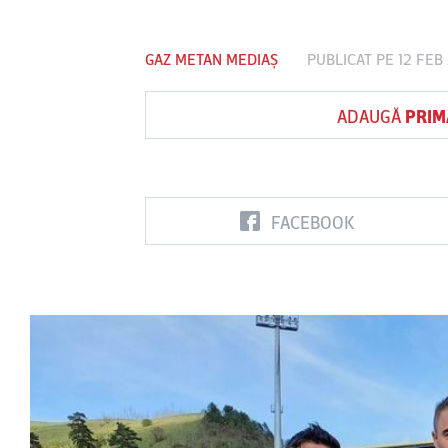
GAZ METAN MEDIAȘ
PUBLICAT PE 12 FEB
Vs
ADAUGĂ
PRIM
FC Botoşani
Corvinul
Sepsi OSK S
Hunedoara
Gheorghe
FACEBOOK