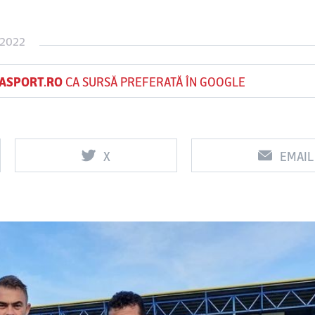
 2022
Vs
Vs
ASPORT.RO
CA SURSĂ PREFERATĂ ÎN GOOGLE
f
FCSB
UTA Arad
Rapid
0
0
X
EMAIL