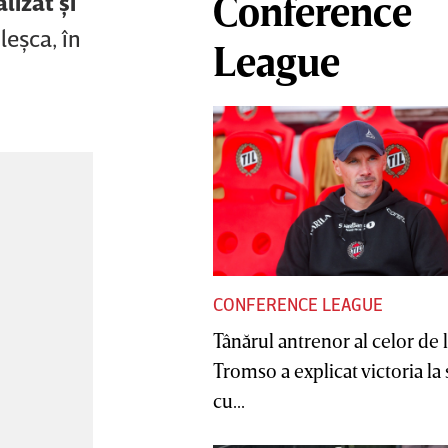
lizat şi
Conference
leşca, în
League
CONFERENCE LEAGUE
Tânărul antrenor al celor de 
Tromso a explicat victoria la
cu...