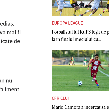
ediaş,
EUROPA LEAGUE
va mai fi
Fotbalistul lui KuPS ieşit de 
la în finalul meciului cu...
licate de
an nu
faliment.
CFR CLUJ
Mario Camora a încercat să e