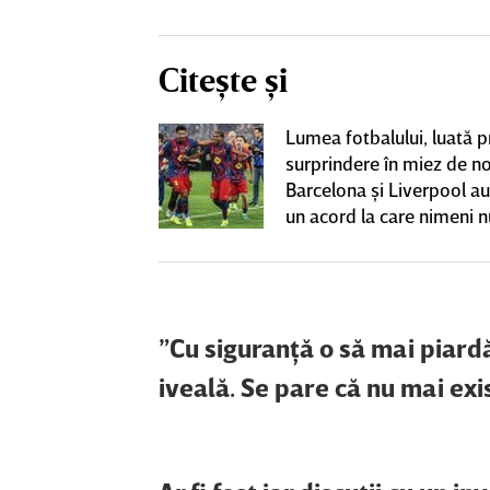
Citește și
boi” între
Lumea fotbalului, luată p
uporterii lui
surprindere în miez de n
 au fost scoşi
Barcelona şi Liverpool au
făcut francezul
un acord la care nimeni n
 cu Rapid: „Un
aştepta
 putem accepta”
”Cu siguranţă o să mai piardă
iveală. Se pare că nu mai exis