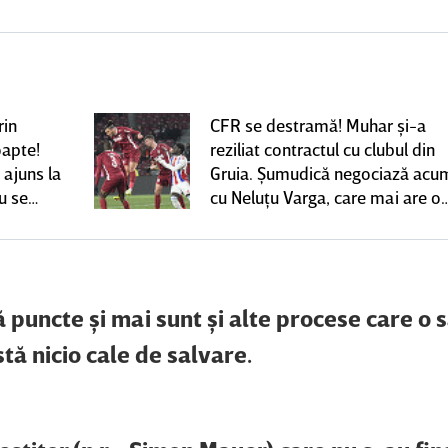
rin
CFR se destramă! Muhar şi-a
oapte!
reziliat contractul cu clubul din
 ajuns la
Gruia. Şumudică negociază acu
u se
cu Neluţu Varga, care mai are o
variantă pentru banca tehnică |
EXCLUSIV
 puncte şi mai sunt şi alte procese care o s
tă nicio cale de salvare.