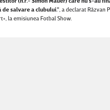
nvestitor (n.r.- Simon Mauer) care nu s-au fina
 de salvare a clubului.”
, a declarat Răzvan P
rt+, la emisiunea Fotbal Show.