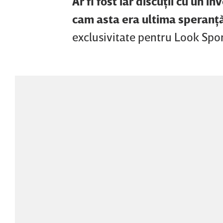
Ar fi fost iar discuţii cu un i
cam asta era ultima speranţă
exclusivitate pentru Look Spo