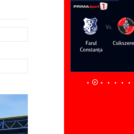
Vs
Vs
Farul
Csikszereda
Dinamo
FC Volunt
Constanţa