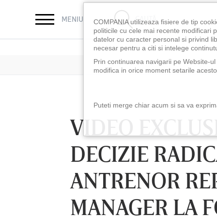
CAUTĂ
MENIU
COMPANIA utilizeaza fisiere de tip cooki
politicile cu cele mai recente modificar
datelor cu caracter personal si privind l
necesar pentru a citi si intelege continutu
Prin continuarea navigarii pe Website-ul n
modifica in orice moment setarile acestor
Puteti merge chiar acum si sa va exprimat
VIDEO EXCLUSIV
DECIZIE RADIC
ANTRENOR REP
MANAGER LA F
8:30
LUNI 10 AUG, 21:30