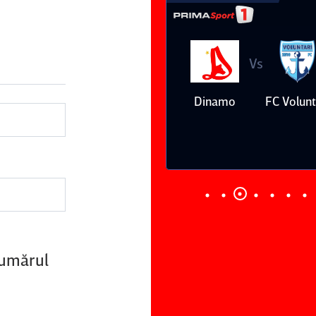
Vs
reda
Dinamo
FC Voluntari
Petrolul
Ploieşti
numărul