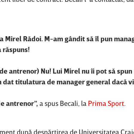
a Mirel Rădoi. M-am gândit să îl pun mana
a răspuns!
i de antrenor) Nu! Lui Mirel nu îi pot să spun
m dat titulatura de manager general dacă vi
e antrenor”,
a spus Becali, la
Prima Sport
.
jament după despărţirea de Universitatea Crai