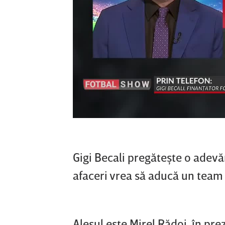
Gigi Becali pregăteşte o adevă
afaceri vrea să aducă un team 
Alesul este Mirel Rădoi, în pre