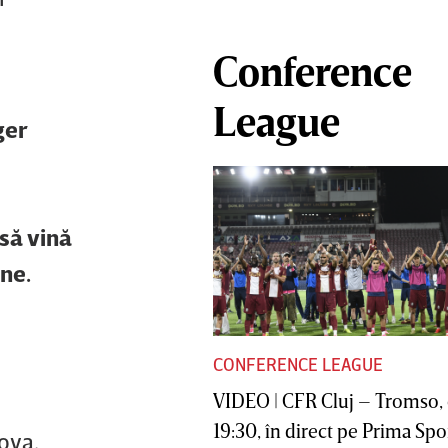
Conference
League
ger
 să vină
ne.
CONFERENCE LEAGUE
VIDEO | CFR Cluj – Tromso, 
19:30, în direct pe Prima Sport
ova,