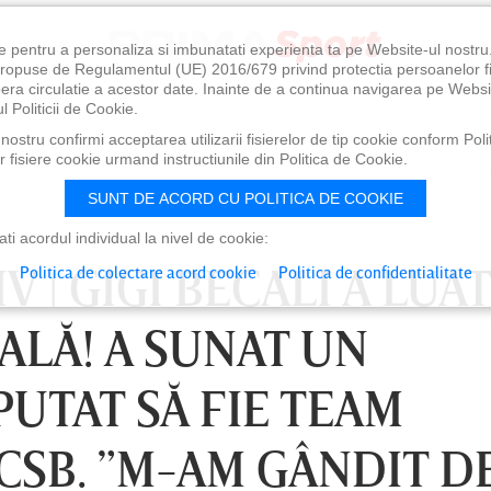
e pentru a personaliza si imbunatati experienta ta pe Website-ul nostr
i propuse de Regulamentul (UE) 2016/679 privind protectia persoanelor f
ibera circulatie a acestor date. Inainte de a continua navigarea pe Websi
l Politicii de Cookie.
ostru confirmi acceptarea utilizarii fisierelor de tip cookie conform Polit
 fisiere cookie urmand instructiunile din Politica de Cookie.
SUNT DE ACORD CU POLITICA DE COOKIE
i acordul individual la nivel de cookie:
 | GIGI BECALI A LUAT
Politica de colectare acord cookie
Politica de confidentialitate
ALĂ! A SUNAT UN
UTAT SĂ FIE TEAM
CSB. ”M-AM GÂNDIT D
VINERI 07 AUG, 21:00
SÂMBĂTĂ 08 AUG, 18:30