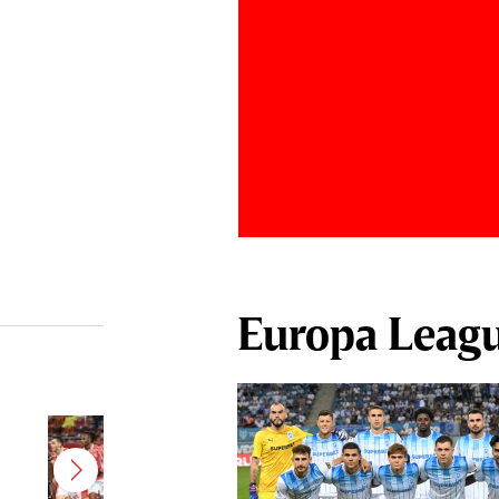
Europa Leag
Bomba verii în SuperLiga! După
Gnahore, încă un titular de la
Dinamo ar putea semna cu FCSB: