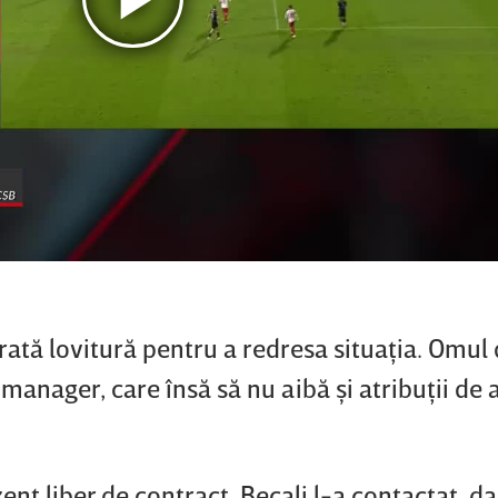
rată lovitură pentru a redresa situaţia. Omul
manager, care însă să nu aibă şi atribuţii de 
zent liber de contract. Becali l-a contactat, da