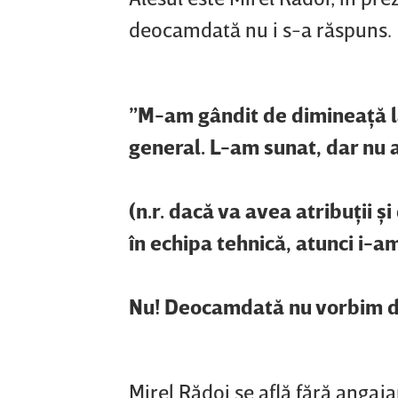
deocamdată nu i s-a răspuns.
”M-am gândit de dimineaţă l
general. L-am sunat, dar nu 
(n.r. dacă va avea atribuţii ş
în echipa tehnică, atunci i-a
Nu! Deocamdată nu vorbim d
Mirel Rădoi se află fără anga