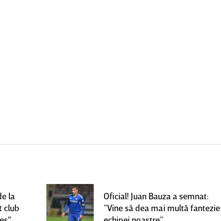
de la
Oficial! Juan Bauza a semnat:
t club
”Vine să dea mai multă fantezie
ces"
echipei noastre”