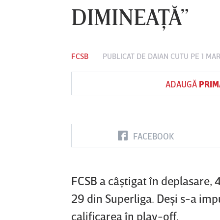
DIMINEAŢĂ”
Vs
Vs
FCSB
PUBLICAT DE
DAIAN CUTU
PE 1 MA
ni
Corvinul
Sepsi OSK Sf
FCSB
Hunedoara
Gheorghe
ADAUGĂ
PRIM
FACEBOOK
FCSB a câştigat în deplasare, 
29 din Superliga. Deşi s-a im
calificarea în play-off.