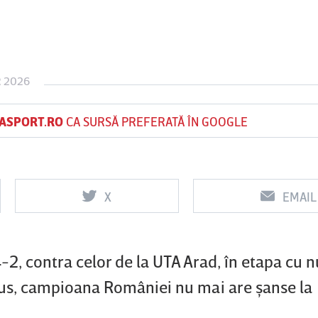
Vs
Vs
R 2026
UTA Arad
Rapid
Farul
Csiksze
Constanţa
ASPORT.RO
CA SURSĂ PREFERATĂ ÎN GOOGLE
X
EMAIL
4-2, contra celor de la UTA Arad, în etapa cu 
pus, campioana României nu mai are şanse la