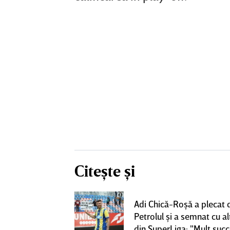
Citește și
rile pentru
Adi Chică-Roşă a plecat 
lgheter din
Petrolul şi a semnat cu al
00 de euro
din SuperLiga: "Mult suc