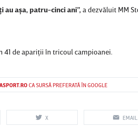
i au aşa, patru-cinci ani”,
a dezvăluit MM Sto
în 41 de apariţii în tricoul campioanei.
ASPORT.RO
CA SURSĂ PREFERATĂ ÎN GOOGLE
X
EMAIL