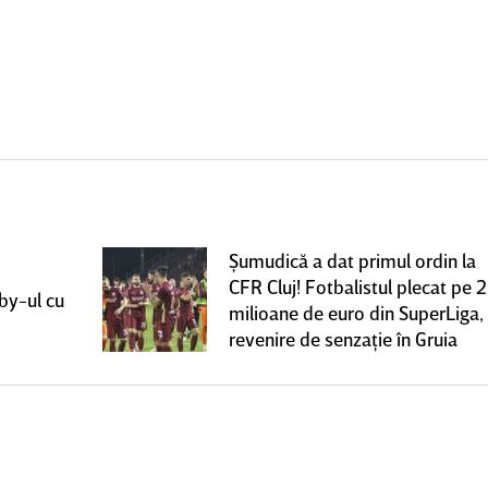
Şumudică a dat primul ordin la
CFR Cluj! Fotbalistul plecat pe 2
rby-ul cu
milioane de euro din SuperLiga,
revenire de senzaţie în Gruia