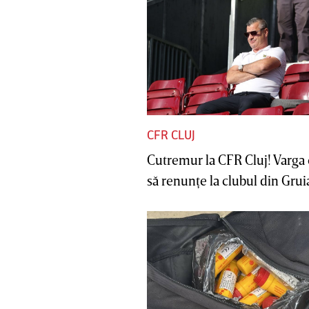
CFR CLUJ
Cutremur la CFR Cluj! Varga 
să renunţe la clubul din Gruia 