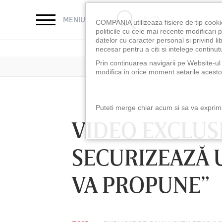
CAUTĂ
MENIU
COMPANIA utilizeaza fisiere de tip cooki
politicile cu cele mai recente modificar
datelor cu caracter personal si privind l
necesar pentru a citi si intelege continutu
Prin continuarea navigarii pe Website-ul n
modifica in orice moment setarile acestor
Puteti merge chiar acum si sa va exprimat
VIDEO EXCLUSIV
SECURIZEAZĂ U
VA PROPUNE”
LUNI 10 AUG, 18:30
LUNI 10 AUG, 21:3