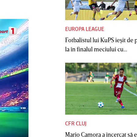
EUROPA LEAGUE
Fotbalistul lui KuPS ieşit de 
la în finalul meciului cu...
CFR CLUJ
Mario Camora a încercat să e