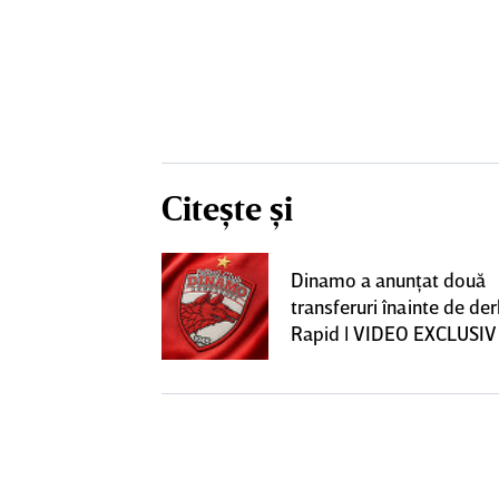
Citește și
construcţia!
Dinamo a anunţat două
 care Marius
transferuri înainte de de
t
Rapid | VIDEO EXCLUSIV