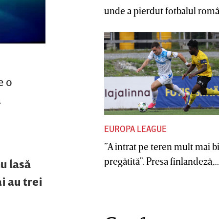
unde a pierdut fotbalul român
e o
a
EUROPA LEAGUE
”A intrat pe teren mult mai b
pregătită”. Presa finlandeză,..
nu lasă
i au trei