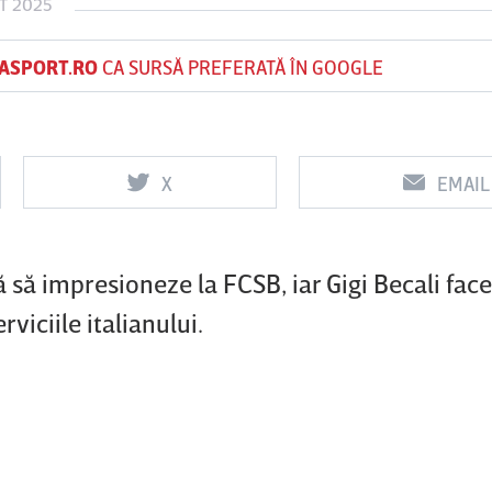
T 2025
ASPORT.RO
CA SURSĂ PREFERATĂ ÎN GOOGLE
Vs
Vs
f
FCSB
UTA Arad
Rapid
X
EMAIL
0
0
ă să impresioneze la FCSB, iar Gigi Becali face
rviciile italianului.