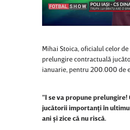
Mihai Stoica, oficialul celor de
prelungire contractuală jucător
ianuarie, pentru 200.000 de 
”I se va propune prelungire! C
jucătorii importanţi în ultimu
ani şi zice că nu riscă.