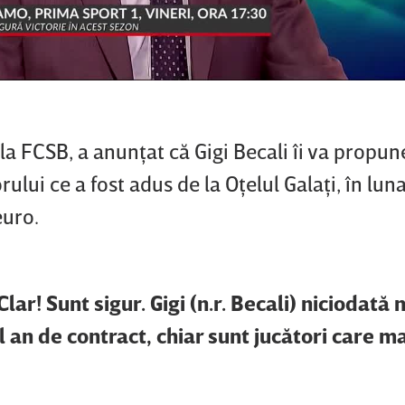
 la FCSB, a anunţat că Gigi Becali îi va propun
ului ce a fost adus de la Oţelul Galaţi, în lun
euro.
lar! Sunt sigur. Gigi (n.r. Becali) niciodată 
l an de contract, chiar sunt jucători care ma