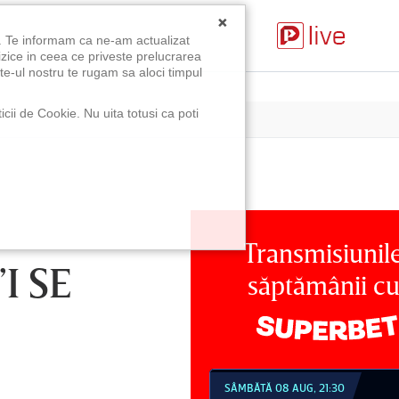
×
u. Te informam ca ne-am actualizat
izice in ceea ce priveste prelucrarea
te-ul nostru te rugam sa aloci timpul
icii de Cookie. Nu uita totusi ca poti
Transmisiunil
I SE
săptămânii c
MBĂTĂ 08 AUG, 18:30
SÂMBĂTĂ 08 AUG, 21:30