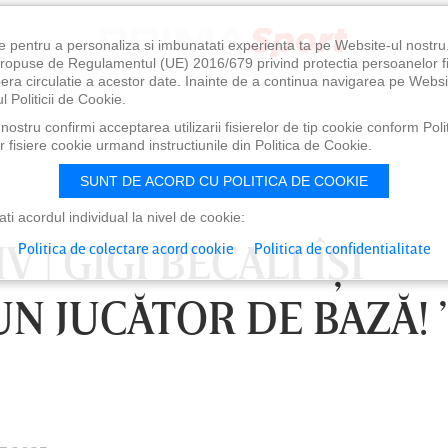
e pentru a personaliza si imbunatati experienta ta pe Website-ul nostr
i propuse de Regulamentul (UE) 2016/679 privind protectia persoanelor f
ibera circulatie a acestor date. Inainte de a continua navigarea pe Websi
l Politicii de Cookie.
ostru confirmi acceptarea utilizarii fisierelor de tip cookie conform Polit
 fisiere cookie urmand instructiunile din Politica de Cookie.
SUNT DE ACORD CU POLITICA DE COOKIE
i acordul individual la nivel de cookie:
 | GIGI BECALI ÎŞI
Politica de colectare acord cookie
Politica de confidentialitate
N JUCĂTOR DE BAZĂ! ”
0
VINERI 07 AUG, 21:00
SÂ