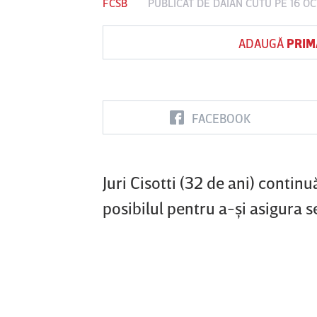
FCSB
PUBLICAT DE
DAIAN CUTU
PE 16 OC
ADAUGĂ
PRIM
Vs
FC Botoşani
Corvinul
Sepsi OSK S
Hunedoara
Gheorghe
FACEBOOK
Juri Cisotti (32 de ani) continu
posibilul pentru a-şi asigura se