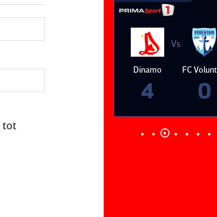
Vs
Vs
Farul
Csikszereda
Dinamo
FC Volunt
Constanţa
4
0
3
2
 tot