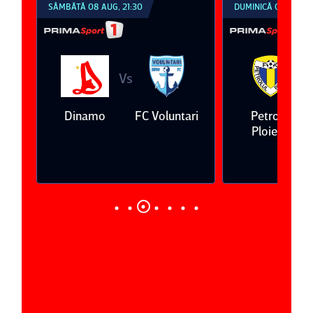
SÂMBĂTĂ 08 AUG, 21:30
DUMINICĂ 09 AUG, 1
Vs
V
eda
Dinamo
FC Voluntari
Petrolul
Ploieşti