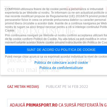
COMPANIA utilizeaza fisiere de tip cookie pentru a personaliza si imbunatati
experienta ta pe Website-ul nostru. Te informam ca ne-am actualizat politicile c
mai recente modificari propuse de Regulamentul (UE) 2016/679 privind protect
persoanelor fizice in ceea ce priveste prelucrarea datelor cu caracter personal 
privind libera circulatie a acestor date. Inainte de a continua navigarea pe Web
nostru te rugam sa aloci timpul necesar pentru a citi si intelege continutul Politi
VIDEO EXCLUSIV ǀ Ilie
Cookie.
Prin continuarea navigarii pe Website-ul nostru confirmi acceptarea utilizarii fis
Poenaru, pregătit să rezilieze
de tip cookie conform Politicii de Cookie. Nu uita totusi ca poti modifica in orice
moment setarile acestor fisiere cookie urmand instructiunile din Politica de Coo
şi el cu Gaz Metan: ”Dacă mai
SUNT DE ACORD CU POLITICA DE COOKIE
Puteti merge chiar acum si sa va exprimati acordul individual la nivel de cookie
pleacă 3-5 jucători, e clar că
Politica de colectare acord cookie
eu nu mai pot sta”
Politica de confidentialitate
GAZ METAN MEDIAȘ
PUBLICAT PE 14 FEB 2022
ADAUGĂ
PRIMASPORT.RO
CA SURSĂ PREFERATĂ ÎN 