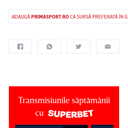
ADAUGĂ
PRIMASPORT.RO
CA SURSĂ PREFERATĂ ÎN 
Transmisiunile săptămânii
cu