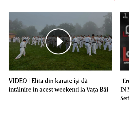
VIDEO | Elita din karate îşi dă
”Er
întâlnire în acest weekend la Vaţa Băi
IN
Ser