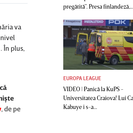
pregătită”. Presa finlandeză,..
ăria va
 nivel
 În plus,
EUROPA LEAGUE
 că
VIDEO | Panică la KuPS -
nişte
Universitatea Craiova! Lui C
Kabuye i s-a...
w
, de pe