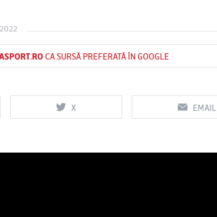
 2022
Vs
Vs
ASPORT.RO
CA SURSĂ PREFERATĂ ÎN GOOGLE
f
FCSB
UTA Arad
Rapid
X
EMAIL