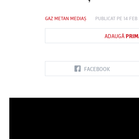
GAZ METAN MEDIAȘ
PUBLICAT PE 14 FEB
Vs
ADAUGĂ
PRIM
FC Botoşani
Corvinul
Sepsi OSK S
Hunedoara
Gheorghe
FACEBOOK