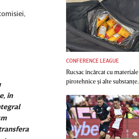
u
comisiei,
CONFERENCE LEAGUE
Rucsac încărcat cu materiale
pirotehnice şi alte substanţe, 
u
, în
ntegral
ism
 transfera