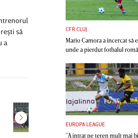
antrenorul
CFR CLUJ
reşti să
Mario Camora a încercat să e
u a
unde a pierdut fotbalul român
Jucătorul dorit de Pancu în
Giuleşti vrea să rupă contractul cu
CFR Cluj: ”A făcut notificare la
EUROPA LEAGUE
club”
”A intrat pe teren mult mai b