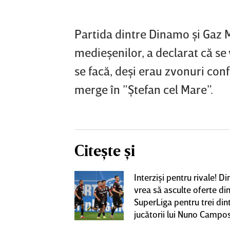
Partida dintre Dinamo şi Gaz M
medieşenilor, a declarat că se
se facă, deşi erau zvonuri con
merge în ”Ştefan cel Mare”.
Citește și
iversitatea
Interzişi pentru rivale! 
pioana României
vrea să asculte oferte di
 iniţiativa în
SuperLiga pentru trei din
jucătorii lui Nuno Campo