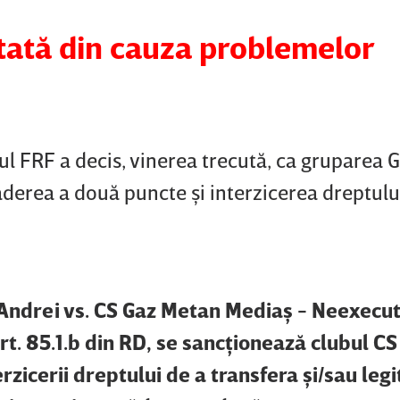
ată din cauza problemelor
ul FRF a decis, vinerea trecută, ca gruparea
ăderea a două puncte şi interzicerea dreptulu
Andrei vs. CS Gaz Metan Mediaş - Neexecu
t. 85.1.b din RD, se sancţionează clubul CS
zicerii dreptului de a transfera şi/sau leg