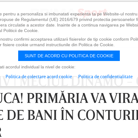
e pentru a personaliza si imbunatati experienta ta pe Website-ul nostr
i propuse de Regulamentul (UE) 2016/679 privind protectia persoanelor f
ibera circulatie a acestor date. Inainte de a continua navigarea pe Websi
l Politicii de Cookie.
ostru confirmi acceptarea utilizarii fisierelor de tip cookie conform Polit
 fisiere cookie urmand instructiunile din Politica de Cookie.
SUNT DE ACORD CU POLITICA DE COOKIE
i acordul individual la nivel de cookie:
V ǀ MECIUL DINAMO -
Politica de colectare acord cookie
Politica de confidentialitate
UCA! PRIMĂRIA VA VIR
 DE BANI ÎN CONTURI
R
0
VINERI 07 AUG, 21:00
SÂ