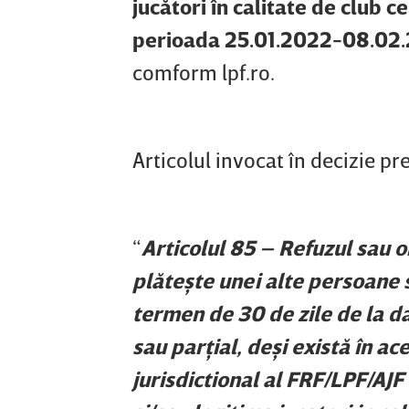
jucători în calitate de club 
perioada 25.01.2022-08.02
comform lpf.ro.
Articolul invocat în decizie p
“
Articolul 85 – Refuzul sau o
plăteşte unei alte persoane s
termen de 30 de zile de la da
sau parţial, deşi există în a
jurisdictional al FRF/LPF/AJF 