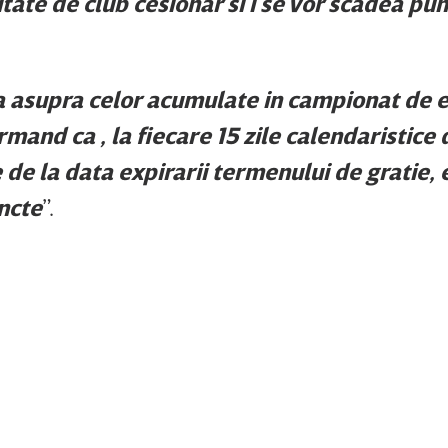
litate de club cesionar si i se vor scadea pun
a asupra celor acumulate in campionat de 
rmand ca , la fiecare 15 zile calendaristice 
 de la data expirarii termenului de gratie, 
uncte
”.