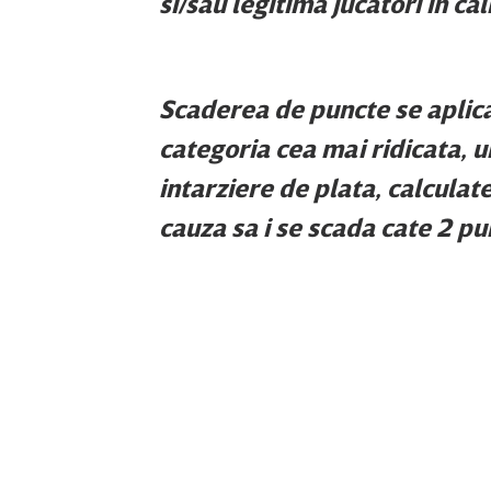
si/sau legitima jucatori in ca
Scaderea de puncte se aplic
categoria cea mai ridicata, u
intarziere de plata, calculate
cauza sa i se scada cate 2 p