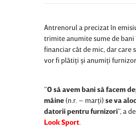
Antrenorul a precizat în emis
trimite anumite sume de bani în
financiar cât de mic, dar care s
vor fi plătiţi şi anumiţi furnizo
”
O să avem bani să facem de
mâine
(n.r. – marţi)
se va alo
datorii pentru furnizori
”, a d
Look Sport
.