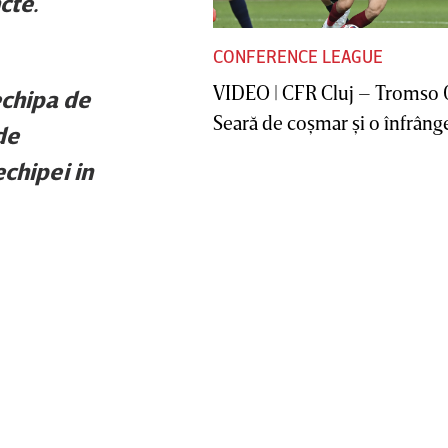
cte.
CONFERENCE LEAGUE
VIDEO | CFR Cluj – Tromso 
echipa de
Seară de coşmar şi o înfrânge
de
echipei in