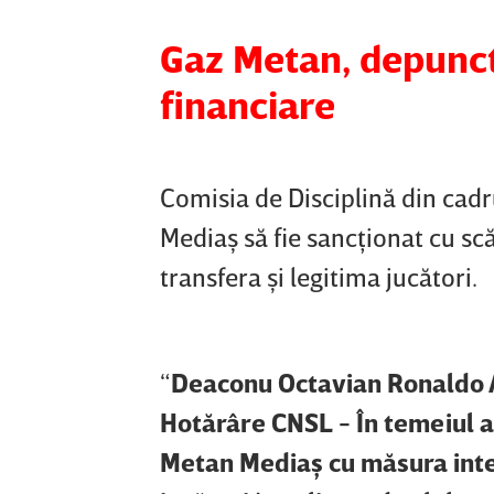
Gaz Metan, depunct
financiare
Comisia de Disciplină din cadr
Mediaş să fie sancţionat cu sc
transfera şi legitima jucători.
“
Deaconu Octavian Ronaldo 
Hotărâre CNSL - În temeiul ar
Metan Mediaş cu măsura inter