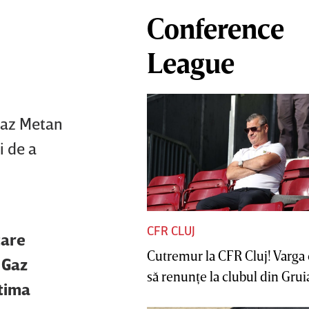
Conference
League
 Gaz Metan
i de a
CFR CLUJ
tare
Cutremur la CFR Cluj! Varga 
 Gaz
să renunţe la clubul din Gruia 
itima