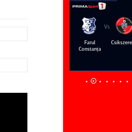
Vs
Vs
Farul
Csikszereda
Dinamo
FC Volunt
Constanţa