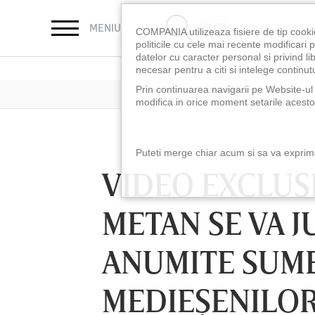
CAUTĂ
MENIU
COMPANIA utilizeaza fisiere de tip cooki
politicile cu cele mai recente modificar
datelor cu caracter personal si privind l
necesar pentru a citi si intelege continutu
Prin continuarea navigarii pe Website-ul n
modifica in orice moment setarile acestor
Puteti merge chiar acum si sa va exprimat
VIDEO EXCLUSI
METAN SE VA J
ANUMITE SUME
MEDIEŞENILO
LUNI 10 AUG, 18:30
LUNI 10 AUG, 21:3