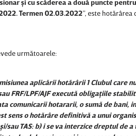
cesionar şi cu scăderea a două puncte pentr
.2022. Termen 02.03.2022
”, este hotărârea 
revede următoarele:
misiunea aplicării hotărârii 1 Clubul care n
au FRF/LPF/AJF execută obligaţiile stabilite
ta comunicarii hotararii, o sumă de bani, i
cest sens o hotărâre definitivă a unui organ
şi/sau TAS: b) i se va interzice dreptul de a