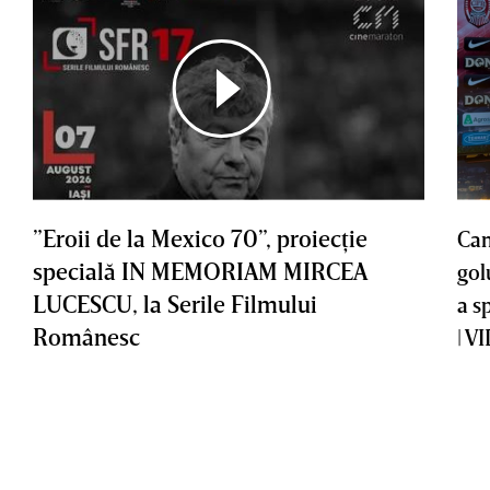
”Eroii de la Mexico 70”, proiecţie
Cam
specială IN MEMORIAM MIRCEA
gol
LUCESCU, la Serile Filmului
a s
Românesc
| V