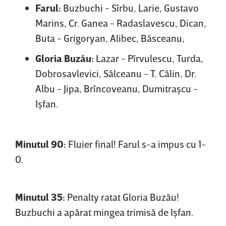
Farul:
Buzbuchi - Sîrbu, Larie, Gustavo
Marins, Cr. Ganea - Radaslavescu, Dican,
Buta - Grigoryan, Alibec, Băsceanu,
Gloria Buzău:
Lazar - Pîrvulescu, Turda,
Dobrosavlevici, Sălceanu - T. Călin, Dr.
Albu - Jipa, Brîncoveanu, Dumitraşcu -
Işfan.
Minutul 90:
Fluier final! Farul s-a impus cu 1-
0.
Minutul 35:
Penalty ratat Gloria Buzău!
Buzbuchi a apărat mingea trimisă de Işfan.