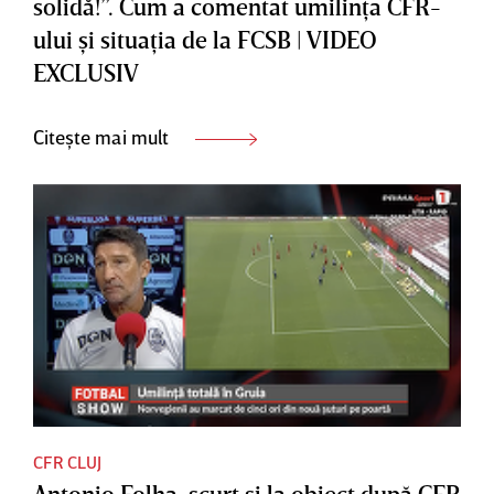
solidă!”. Cum a comentat umilinţa CFR-
ului şi situaţia de la FCSB | VIDEO
EXCLUSIV
Citește mai mult
CFR CLUJ
Antonio Folha, scurt şi la obiect după CFR