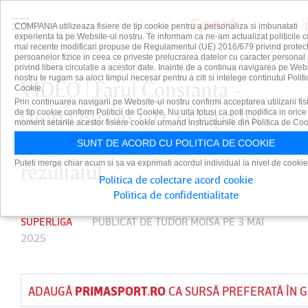
COMPANIA utilizeaza fisiere de tip cookie pentru a personaliza si imbunatati
experienta ta pe Website-ul nostru. Te informam ca ne-am actualizat politicile c
mai recente modificari propuse de Regulamentul (UE) 2016/679 privind protect
persoanelor fizice in ceea ce priveste prelucrarea datelor cu caracter personal 
privind libera circulatie a acestor date. Inainte de a continua navigarea pe Web
nostru te rugam sa aloci timpul necesar pentru a citi si intelege continutul Politi
VIDEO | Farul Constanţa -
Cookie.
Prin continuarea navigarii pe Website-ul nostru confirmi acceptarea utilizarii fis
Gloria Buzău 1-0. Echipa lui
de tip cookie conform Politicii de Cookie. Nu uita totusi ca poti modifica in orice
moment setarile acestor fisiere cookie urmand instructiunile din Politica de Coo
Hagi s-a mulţumit să conserve
SUNT DE ACORD CU POLITICA DE COOKIE
Puteti merge chiar acum si sa va exprimati acordul individual la nivel de cookie
rezultatul
Politica de colectare acord cookie
Politica de confidentialitate
SUPERLIGA
PUBLICAT DE
TUDOR MOISA
PE 3 MAI
2025
ADAUGĂ
PRIMASPORT.RO
CA SURSĂ PREFERATĂ ÎN 