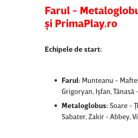
Farul - Metaloglobu
şi PrimaPlay.ro
Echipele de start:
Farul:
Munteanu - Maftei
Grigoryan, Işfan, Tănasă 
Metaloglobus:
Soare - Ţ
Sabater, Zakir - Abbey, Vi