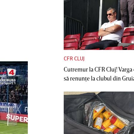
CFR CLUJ
Cutremur la CFR Cluj! Varga 
să renunţe la clubul din Gruia 