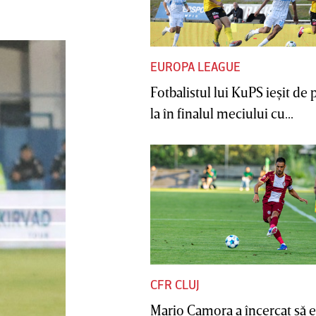
EUROPA LEAGUE
Fotbalistul lui KuPS ieşit de 
la în finalul meciului cu...
CFR CLUJ
Mario Camora a încercat să e