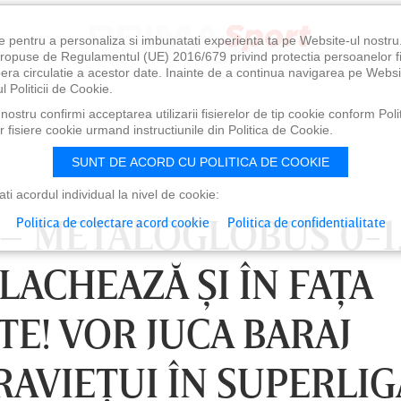
e pentru a personaliza si imbunatati experienta ta pe Website-ul nostr
i propuse de Regulamentul (UE) 2016/679 privind protectia persoanelor f
ibera circulatie a acestor date. Inainte de a continua navigarea pe Websi
l Politicii de Cookie.
ostru confirmi acceptarea utilizarii fisierelor de tip cookie conform Polit
 fisiere cookie urmand instructiunile din Politica de Cookie.
SUNT DE ACORD CU POLITICA DE COOKIE
i acordul individual la nivel de cookie:
 – METALOGLOBUS 0-1
Politica de colectare acord cookie
Politica de confidentialitate
ACHEAZĂ ŞI ÎN FAŢA
TE! VOR JUCA BARAJ
RAVIEŢUI ÎN SUPERLIG
0
VINERI 07 AUG, 21:00
SÂ