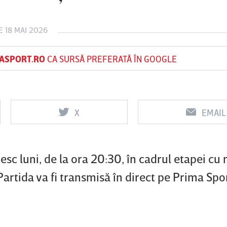
 18 MAI 2026
Vs
Vs
ASPORT.RO
CA SURSĂ PREFERATĂ ÎN GOOGLE
f
FCSB
UTA Arad
Rapid
0
0
X
EMAIL
esc luni, de la ora 20:30, în cadrul etapei cu
Partida va fi transmisă în direct pe Prima Spo