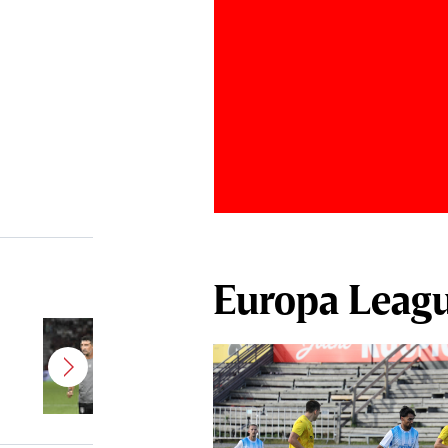
Europa Leag
Antonio Folha a fost demis de la
CFR Cluj! Alţi 3 jucători sunt OUT