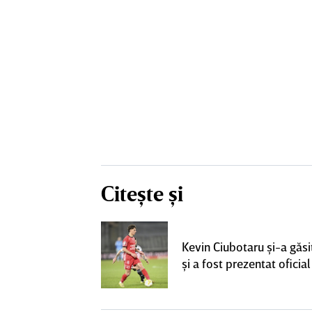
Citește și
ta pentru banca
strul cu
Kevin Ciubotaru şi-a găsi
l a decolat
şi a fost prezentat oficial
gocierile finale