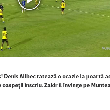
 Denis Alibec ratează o ocazie la poartă a
 oaspeţii înscriu. Zakir îl învinge pe Munte