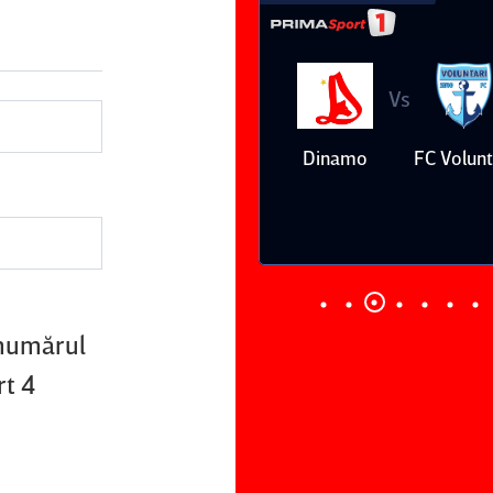
Vs
Vs
Farul
Csikszereda
Dinamo
FC Volunt
Constanţa
 numărul
rt 4