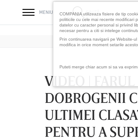
CAUTĂ
MENIU
COMPANIA utilizeaza fisiere de tip cooki
politicile cu cele mai recente modificar
datelor cu caracter personal si privind l
necesar pentru a citi si intelege continutu
Prin continuarea navigarii pe Website-ul n
modifica in orice moment setarile acestor
Puteti merge chiar acum si sa va exprimat
VIDEO | FARUL
DOBROGENII CL
ULTIMEI CLASA
PENTRU A SUP
LUNI 10 AUG, 18:30
LUNI 10 AUG, 21:3