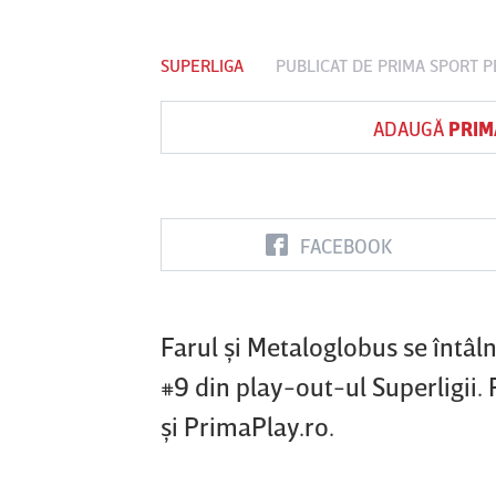
SUPERLIGA
PUBLICAT DE
PRIMA SPORT
PE
Vs
ADAUGĂ
PRIM
FC Botoşani
Corvinul
Sepsi OSK S
Hunedoara
Gheorghe
FACEBOOK
Farul şi Metaloglobus se întâln
#9 din play-out-ul Superligii. 
şi PrimaPlay.ro.