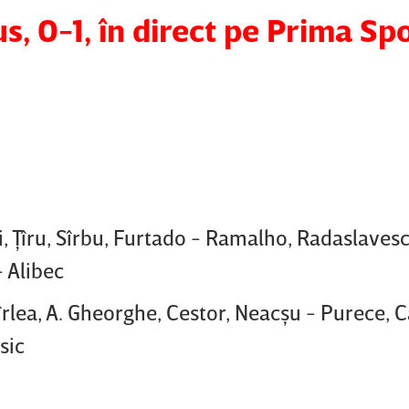
s, 0-1, în direct pe Prima Sp
, Ţîru, Sîrbu, Furtado - Ramalho, Radaslavesc
- Alibec
îrlea, A. Gheorghe, Cestor, Neacşu - Purece, 
sic