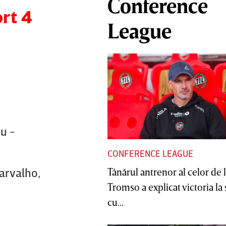
Conference
ort 4
League
u -
CONFERENCE LEAGUE
Carvalho,
Tânărul antrenor al celor de 
Tromso a explicat victoria la
cu...