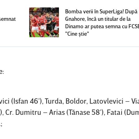
Bomba verii în SuperLiga! După
 semnat
Gnahore, încă un titular de la
Dinamo ar putea semna cu FCS
"Cine ştie"
e:
i (Isfan 46’), Turda, Boldor, Latovlevici – Vi
), Cr. Dumitru – Arias (Tănase 58’), Fatai (Du
;