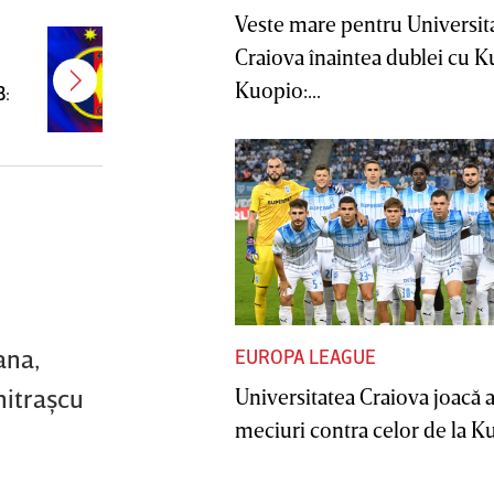
Veste mare pentru Universit
E gata! FCSB a transferat un
Craiova înaintea dublei cu 
jucător campion şi câştigător de
Kuopio:...
B:
Cupă
ana,
EUROPA LEAGUE
mitraşcu
Universitatea Craiova joacă
meciuri contra celor de la Ku