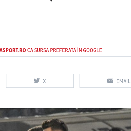
Vs
Vs
FC Voluntari
Petrolul
Oţelul Galaţi
U
Ploieşti
ASPORT.RO
CA SURSĂ PREFERATĂ ÎN GOOGLE
X
EMAIL