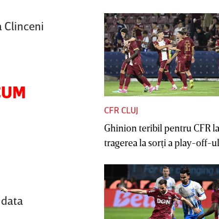
 Clinceni
ACUM
CFR CLUJ
Ghinion teribil pentru CFR l
tragerea la sorţi a play-off-ul
 data