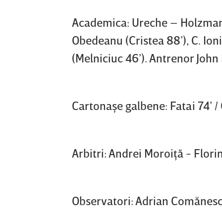
Academica: Ureche – Holzmann,
Obedeanu (Cristea 88’), C. Ion
(Melniciuc 46’). Antrenor John
Cartonaşe galbene: Fatai 74’ / C.
Arbitri: Andrei Moroiţă - Flor
Observatori: Adrian Comănescu