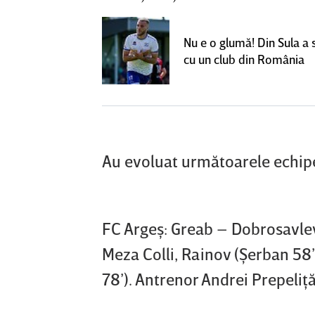
rile pentru
Nu e o glumă! Din Sula a
lgheter din
cu un club din România
00 de euro
Au evoluat următoarele echip
FC Argeş: Greab – Dobrosavlevic
Meza Colli, Rainov (Şerban 58’
78’). Antrenor Andrei Prepeliţă