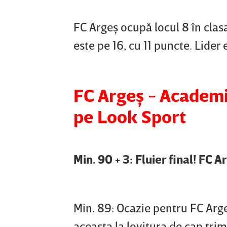
FC Argeş ocupă locul 8 în cla
este pe 16, cu 11 puncte. Lider
FC Argeş - Academi
pe Look Sport
Min. 90 + 3: Fluier final! FC
Min. 89: Ocazie pentru FC Arg
aceasta la lovitura de cap trim