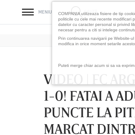
CAUTĂ
MENIU
COMPANIA utilizeaza fisiere de tip cooki
politicile cu cele mai recente modificar
datelor cu caracter personal si privind l
necesar pentru a citi si intelege continutu
Prin continuarea navigarii pe Website-ul n
modifica in orice moment setarile acestor
Puteti merge chiar acum si sa va exprimat
VIDEO | FC AR
1-0! FATAI A A
PUNCTE LA PI
MARCAT DINTR
SÂMBĂTĂ 08 AUG, 18:30
SÂMBĂTĂ 08 AUG,