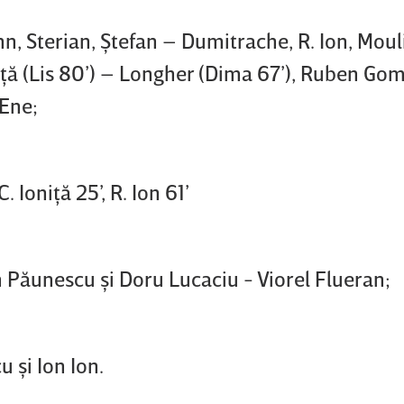
 Sterian, Ştefan – Dumitrache, R. Ion, Moul
iţă (Lis 80’) – Longher (Dima 67’), Ruben Go
 Ene;
 Ioniţă 25’, R. Ion 61’
in Păunescu şi Doru Lucaciu - Viorel Flueran;
 şi Ion Ion.