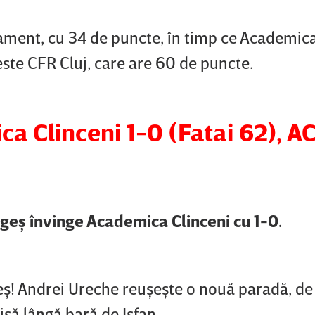
sament, cu 34 de puncte, în timp ce Academica
 este CFR Cluj, care are 60 de puncte.
ca Clinceni 1-0 (Fatai 62), 
 Argeş învinge Academica Clinceni cu 1-0.
eş! Andrei Ureche reuşeşte o nouă paradă, de
isă lângă bară de Işfan.