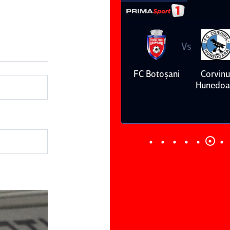
Vs
Vs
niversitatea
FC Argeş
FC Botoşani
Corvinu
Craiova
Hunedoa