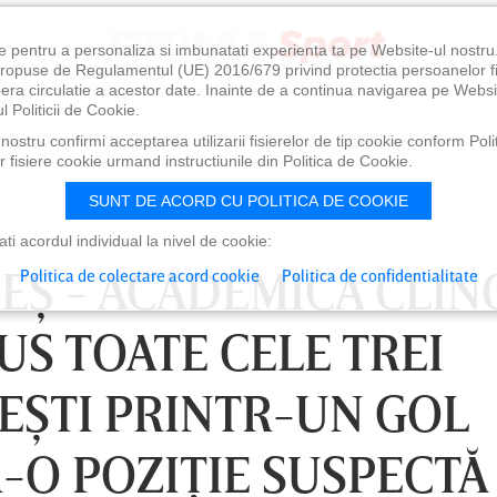
e pentru a personaliza si imbunatati experienta ta pe Website-ul nostr
i propuse de Regulamentul (UE) 2016/679 privind protectia persoanelor f
ibera circulatie a acestor date. Inainte de a continua navigarea pe Websi
l Politicii de Cookie.
ostru confirmi acceptarea utilizarii fisierelor de tip cookie conform Polit
 fisiere cookie urmand instructiunile din Politica de Cookie.
SUNT DE ACORD CU POLITICA DE COOKIE
i acordul individual la nivel de cookie:
GEŞ - ACADEMICA CLIN
Politica de colectare acord cookie
Politica de confidentialitate
DUS TOATE CELE TREI
TEŞTI PRINTR-UN GOL
-O POZIŢIE SUSPECTĂ
 21:30
DUMINICĂ 09 AUG, 18:30
DU