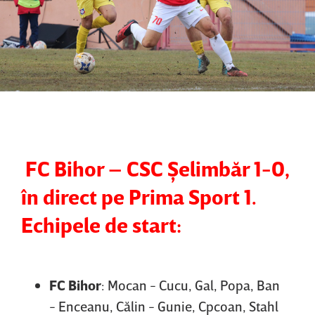
FC Bihor – CSC Şelimbăr 1-0,
în direct pe Prima Sport 1.
Echipele de start:
FC Bihor
: Mocan - Cucu, Gal, Popa, Ban
- Enceanu, Călin - Gunie, Cpcoan, Stahl