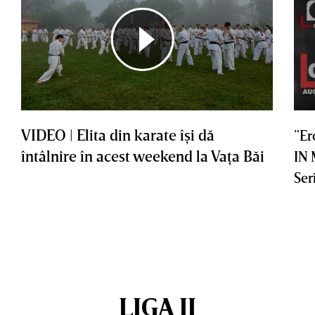
VIDEO | Elita din karate îşi dă
”Er
întâlnire în acest weekend la Vaţa Băi
IN
Ser
LIGA II