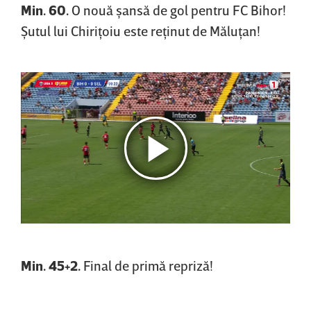
Min. 60.
O nouă şansă de gol pentru FC Bihor!
Şutul lui Chiriţoiu este reţinut de Măluţan!
Min. 45+2.
Final de primă repriză!