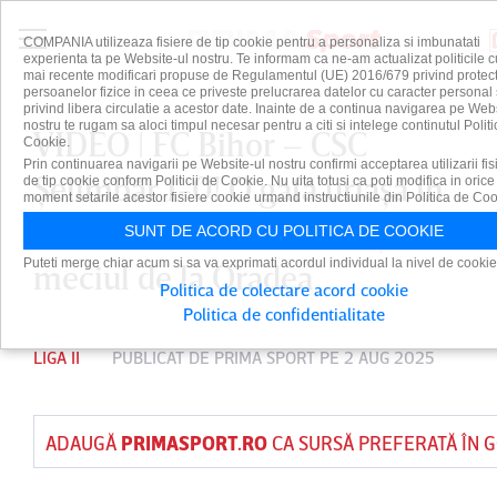
COMPANIA utilizeaza fisiere de tip cookie pentru a personaliza si imbunatati
experienta ta pe Website-ul nostru. Te informam ca ne-am actualizat politicile c
mai recente modificari propuse de Regulamentul (UE) 2016/679 privind protect
persoanelor fizice in ceea ce priveste prelucrarea datelor cu caracter personal 
privind libera circulatie a acestor date. Inainte de a continua navigarea pe Web
nostru te rugam sa aloci timpul necesar pentru a citi si intelege continutul Politi
VIDEO | FC Bihor – CSC
Cookie.
Prin continuarea navigarii pe Website-ul nostru confirmi acceptarea utilizarii fis
Şelimbăr 1-0! O gafă uriaşă în
de tip cookie conform Politicii de Cookie. Nu uita totusi ca poti modifica in orice
moment setarile acestor fisiere cookie urmand instructiunile din Politica de Coo
defensivă a făcut diferenţa în
SUNT DE ACORD CU POLITICA DE COOKIE
Puteti merge chiar acum si sa va exprimati acordul individual la nivel de cookie
meciul de la Oradea
Politica de colectare acord cookie
Politica de confidentialitate
LIGA II
PUBLICAT DE
PRIMA SPORT
PE 2 AUG 2025
ADAUGĂ
PRIMASPORT.RO
CA SURSĂ PREFERATĂ ÎN 