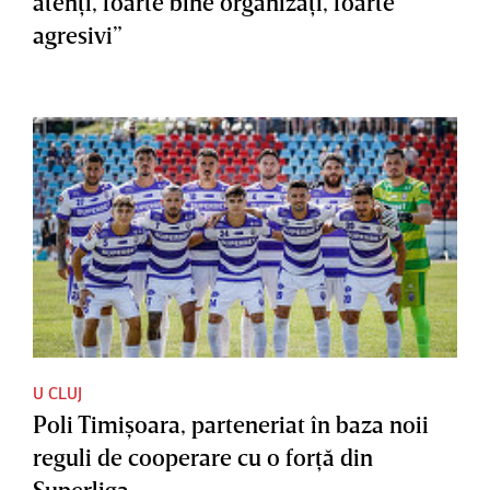
atenţi, foarte bine organizaţi, foarte
agresivi”
U CLUJ
Poli Timişoara, parteneriat în baza noii
reguli de cooperare cu o forţă din
Superliga