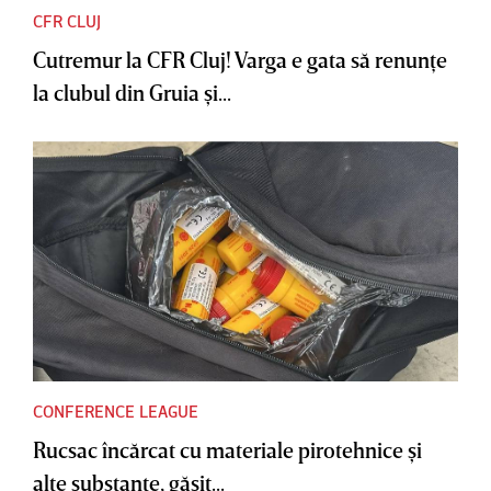
CFR CLUJ
Cutremur la CFR Cluj! Varga e gata să renunţe
la clubul din Gruia şi...
CONFERENCE LEAGUE
Rucsac încărcat cu materiale pirotehnice şi
alte substanţe, găsit...