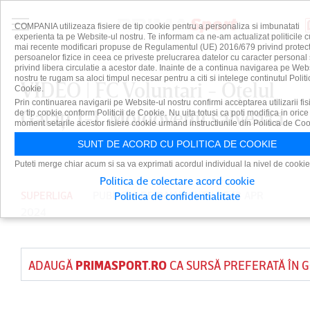
COMPANIA utilizeaza fisiere de tip cookie pentru a personaliza si imbunatati
experienta ta pe Website-ul nostru. Te informam ca ne-am actualizat politicile c
mai recente modificari propuse de Regulamentul (UE) 2016/679 privind protect
persoanelor fizice in ceea ce priveste prelucrarea datelor cu caracter personal 
privind libera circulatie a acestor date. Inainte de a continua navigarea pe Web
nostru te rugam sa aloci timpul necesar pentru a citi si intelege continutul Politi
VIDEO | FC Voluntari - Oţelul
Cookie.
Prin continuarea navigarii pe Website-ul nostru confirmi acceptarea utilizarii fis
Galaţi 1-1. Moldovenii salvează
de tip cookie conform Politicii de Cookie. Nu uita totusi ca poti modifica in orice
moment setarile acestor fisiere cookie urmand instructiunile din Politica de Coo
remiza în minutul 90+4
SUNT DE ACORD CU POLITICA DE COOKIE
Puteti merge chiar acum si sa va exprimati acordul individual la nivel de cookie
Politica de colectare acord cookie
SUPERLIGA
PUBLICAT DE
DAIAN CUTU
PE 13 APR
Politica de confidentialitate
2024
ADAUGĂ
PRIMASPORT.RO
CA SURSĂ PREFERATĂ ÎN 