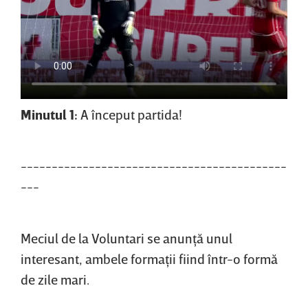
Minutul 1:
A început partida!
-------------------------------------------
---
Meciul de la Voluntari se anunţă unul
interesant, ambele formaţii fiind într-o formă
de zile mari.