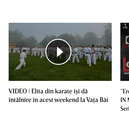
VIDEO | Elita din karate îşi dă
”Er
întâlnire în acest weekend la Vaţa Băi
IN
Ser