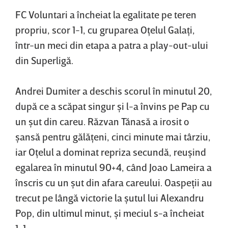
FC Voluntari a încheiat la egalitate pe teren
propriu, scor 1-1, cu gruparea Oţelul Galaţi,
într-un meci din etapa a patra a play-out-ului
din Superligă.
Andrei Dumiter a deschis scorul în minutul 20,
după ce a scăpat singur şi l-a învins pe Pap cu
un şut din careu. Răzvan Tănasă a irosit o
şansă pentru gălăţeni, cinci minute mai târziu,
iar Oţelul a dominat repriza secundă, reuşind
egalarea în minutul 90+4, când Joao Lameira a
înscris cu un şut din afara careului. Oaspeţii au
trecut pe lângă victorie la şutul lui Alexandru
Pop, din ultimul minut, şi meciul s-a încheiat
1-1.