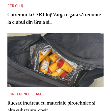
CFR CLUJ
Cutremur la CFR Cluj! Varga e gata să renunţe
la clubul din Gruia şi...
CONFERENCE LEAGUE
Rucsac încărcat cu materiale pirotehnice şi
alte substanţe, găsit...