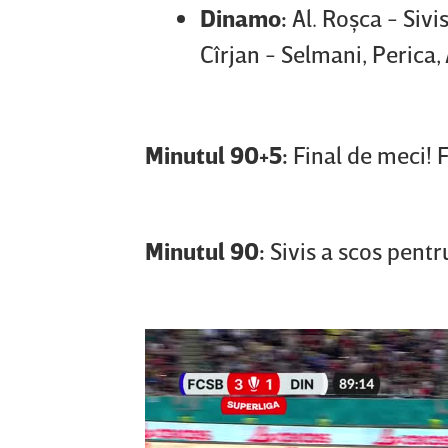
Dinamo:
Al. Roşca - Siv
Cîrjan - Selmani, Perica,
Minutul 90+5:
Final de meci! 
Minutul 90:
Sivis a scos pentr