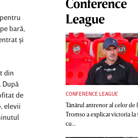
Conference
League
 pentru
 pe bară,
entrat şi
t din
i. După
CONFERENCE LEAGUE
fitat de
Tânărul antrenor al celor de 
 elevii
Tromso a explicat victoria la
minutul
cu...