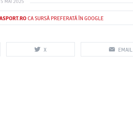
 5 MAI 2025
ASPORT.RO
CA SURSĂ PREFERATĂ ÎN GOOGLE
Vs
Vs
Farul
Csikszereda
Rapid
Constanţa
X
EMAIL
0
3
2