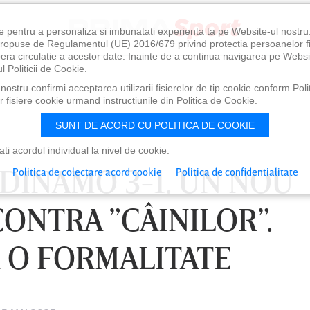
e pentru a personaliza si imbunatati experienta ta pe Website-ul nostr
i propuse de Regulamentul (UE) 2016/679 privind protectia persoanelor f
ibera circulatie a acestor date. Inainte de a continua navigarea pe Websi
l Politicii de Cookie.
ostru confirmi acceptarea utilizarii fisierelor de tip cookie conform Polit
 fisiere cookie urmand instructiunile din Politica de Cookie.
SUNT DE ACORD CU POLITICA DE COOKIE
i acordul individual la nivel de cookie:
- DINAMO 3-1. UN NOU
Politica de colectare acord cookie
Politica de confidentialitate
ONTRA ”CÂINILOR”.
R O FORMALITATE
1:00
SÂMBĂTĂ 08 AUG, 18:30
SÂ