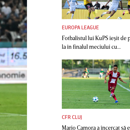
EUROPA LEAGUE
Fotbalistul lui KuPS ieşit de 
la în finalul meciului cu...
CFR CLUJ
Mario Camora a încercat să e