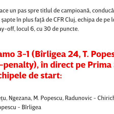
face un pas spre titlul de campioană, conducâ
şapte în plus faţă de CFR Cluj, echipa de pe l
y-off, locul 6, cu 30 de puncte.
mo 3-1 (Bîrligea 24, T. Pope
-penalty), în direct pe Prima
chipele de start:
eţu, Ngezana, M. Popescu, Radunovic - Chirich
Popescu - Bîrligea