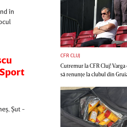
nd în
ocul
CFR CLUJ
scu
Cutremur la CFR Cluj! Varga 
 Sport
să renunţe la clubul din Gruia 
eş, Şut -