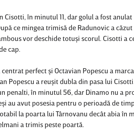
Cisotti, în minutul 11, dar golul a fost anulat
. După ce mingea trimisă de Radunovic a căzut
lambous vor deschide totuşi scorul. Cisotti a c
 de cap.
 centrat perfect şi Octavian Popescu a marca
ian Popescu a reuşit dubla din pasa lui Cisott
 penalti, în minutul 56, dar Dinamo nu a pro
eşi au avut posesia pentru o perioadă de timp,
otabil la poarta lui Târnovanu decât abia în 
elmani a trimis peste poartă.