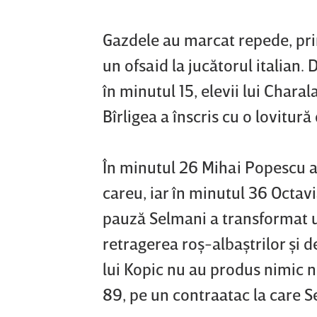
Gazdele au marcat repede, prin 
un ofsaid la jucătorul italian
în minutul 15, elevii lui Chara
Bîrligea a înscris cu o lovitură
În minutul 26 Mihai Popescu a
careu, iar în minutul 36 Octav
pauză Selmani a transformat un
retragerea roş-albaştrilor şi d
lui Kopic nu au produs nimic n
89, pe un contraatac la care S