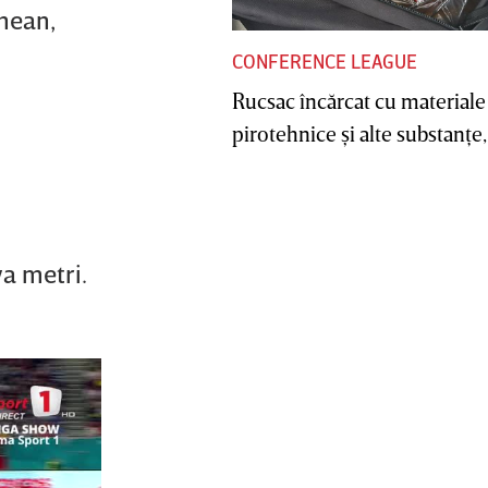
nean,
CONFERENCE LEAGUE
Rucsac încărcat cu materiale
pirotehnice şi alte substanţe, 
va metri.