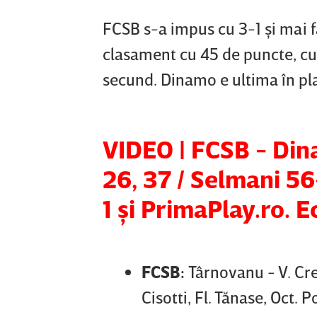
FCSB s-a impus cu 3-1 şi mai 
clasament cu 45 de puncte, cu 
secund. Dinamo e ultima în pla
VIDEO | FCSB - Dina
26, 37 / Selmani 56
1 şi PrimaPlay.ro. E
FCSB:
Târnovanu - V. Cr
Cisotti, Fl. Tănase, Oct. 