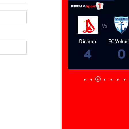
Vs
Vs
Dinamo
FC Voluntari
Petrolul
Oţelul Gal
Ploieşti
4
0