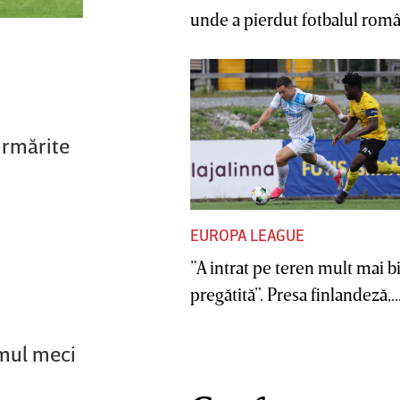
unde a pierdut fotbalul român
 urmărite
EUROPA LEAGUE
”A intrat pe teren mult mai b
pregătită”. Presa finlandeză,..
imul meci