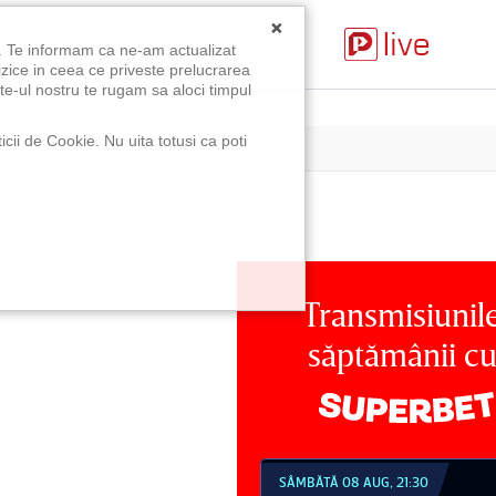
×
u. Te informam ca ne-am actualizat
izice in ceea ce priveste prelucrarea
te-ul nostru te rugam sa aloci timpul
icii de Cookie. Nu uita totusi ca poti
Transmisiunil
săptămânii c
MBĂTĂ 08 AUG, 21:30
DUMINICĂ 09 AUG, 18:30