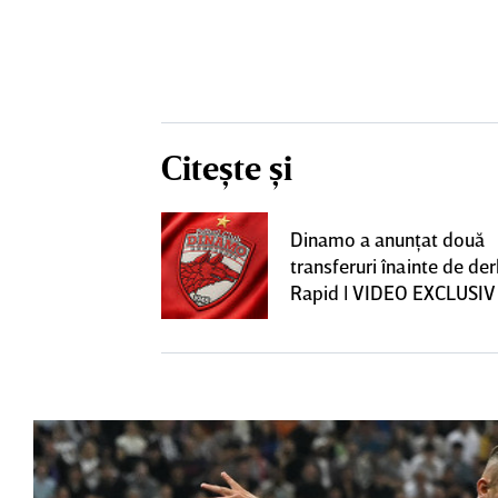
Citește și
construcţia!
Dinamo a anunţat două
 care Marius
transferuri înainte de de
t
Rapid | VIDEO EXCLUSIV