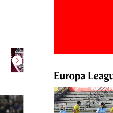
”Am bătut palma!” CFR Cluj are
antrenor nou! Revenire de
senzaţie în Superliga
Europa Leag