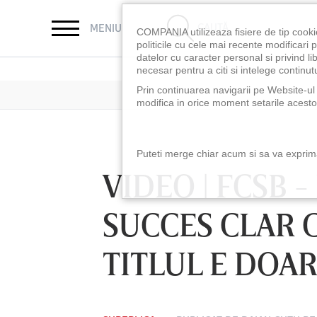
CAUTĂ
MENIU
COMPANIA utilizeaza fisiere de tip cooki
politicile cu cele mai recente modificar
datelor cu caracter personal si privind l
necesar pentru a citi si intelege continutu
Prin continuarea navigarii pe Website-ul n
modifica in orice moment setarile acestor
Puteti merge chiar acum si sa va exprimat
VIDEO | FCSB 
SUCCES CLAR C
TITLUL E DOA
LUNI 10 AUG, 21:30
VINERI 07 AUG, 2