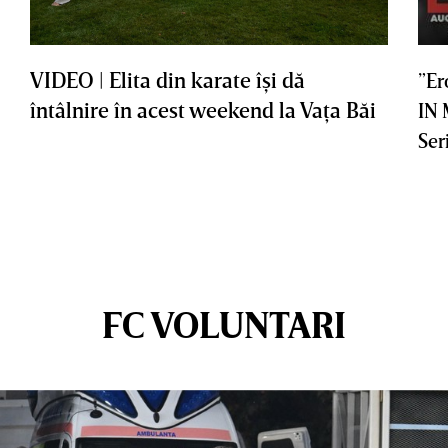
VIDEO | Elita din karate îşi dă
”Er
întâlnire în acest weekend la Vaţa Băi
IN
Ser
FC VOLUNTARI