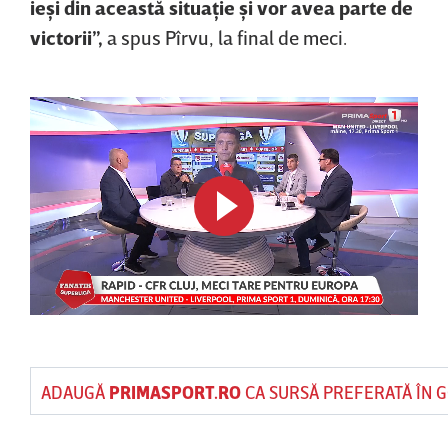
ieşi din această situaţie şi vor avea parte de
victorii”,
a spus Pîrvu, la final de meci.
ADAUGĂ
PRIMASPORT.RO
CA SURSĂ PREFERATĂ ÎN 