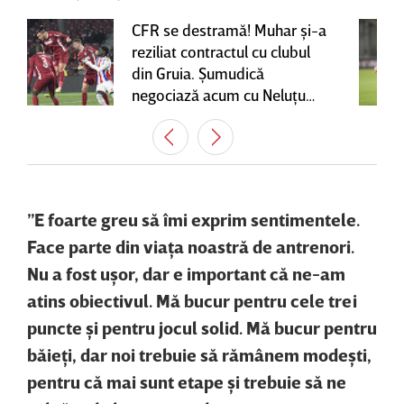
CFR se destramă! Muhar şi-a
reziliat contractul cu clubul
din Gruia. Şumudică
negociază acum cu Neluţu
Varga, care mai are o
variantă pentru banca tehnică
| EXCLUSIV
”E foarte greu să îmi exprim sentimentele.
Face parte din viaţa noastră de antrenori.
Nu a fost uşor, dar e important că ne-am
atins obiectivul. Mă bucur pentru cele trei
puncte şi pentru jocul solid. Mă bucur pentru
băieţi, dar noi trebuie să rămânem modeşti,
pentru că mai sunt etape şi trebuie să ne