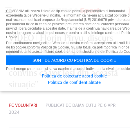
COMPANIA utilizeaza fisiere de tip cookie pentru a personaliza si imbunatati
experienta ta pe Website-ul nostru. Te informam ca ne-am actualizat politicile c
mai recente modificari propuse de Regulamentul (UE) 2016/679 privind protect
persoanelor fizice in ceea ce priveste prelucrarea datelor cu caracter personal 
privind libera circulatie a acestor date. Inainte de a continua navigarea pe Web
nostru te rugam sa aloci timpul necesar pentru a citi si intelege continutul Politi
VIDEO | Florin Pîrvu, discurs
Cookie.
Prin continuarea navigarii pe Website-ul nostru confirmi acceptarea utilizarii fis
plin de emoţie după ce şi-a
de tip cookie conform Politicii de Cookie. Nu uita totusi ca poti modifica in orice
moment setarile acestor fisiere cookie urmand instructiunile din Politica de Coo
pulverizat fosta echipă. ”Sunt
SUNT DE ACORD CU POLITICA DE COOKIE
Puteti merge chiar acum si sa va exprimati acordul individual la nivel de cookie
convins că vor ieşi din această
Politica de colectare acord cookie
situaţie”
Politica de confidentialitate
FC VOLUNTARI
PUBLICAT DE
DAIAN CUTU
PE 6 APR
2024