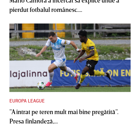
Mario Camora a încercat să explice unde a
pierdut fotbalul românesc....
EUROPA LEAGUE
”A intrat pe teren mult mai bine pregătită”.
Presa finlandeză,...