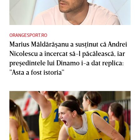
ORANGESPORT.RO
Marius Măldărăşanu a susţinut că Andrei
Nicolescu a încercat să-l păcălească, iar
preşedintele lui Dinamo i-a dat replica:
”Asta a fost istoria”