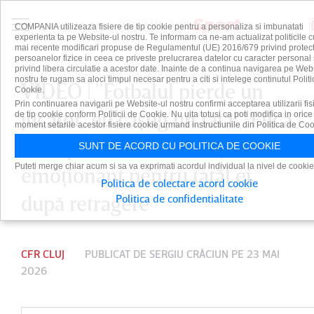
COMPANIA utilizeaza fisiere de tip cookie pentru a personaliza si imbunatati
experienta ta pe Website-ul nostru. Te informam ca ne-am actualizat politicile c
mai recente modificari propuse de Regulamentul (UE) 2016/679 privind protect
persoanelor fizice in ceea ce priveste prelucrarea datelor cu caracter personal 
privind libera circulatie a acestor date. Inainte de a continua navigarea pe Web
nostru te rugam sa aloci timpul necesar pentru a citi si intelege continutul Politi
VIDEO | "Fotbalul pierde un
Cookie.
Prin continuarea navigarii pe Website-ul nostru confirmi acceptarea utilizarii fis
jucător, eu câştig un tată!" Fiica
de tip cookie conform Politicii de Cookie. Nu uita totusi ca poti modifica in orice
moment setarile acestor fisiere cookie urmand instructiunile din Politica de Coo
lui Ciprian Deac, mesaj
SUNT DE ACORD CU POLITICA DE COOKIE
Puteti merge chiar acum si sa va exprimati acordul individual la nivel de cookie
emoţionant pentru tatăl ei
Politica de colectare acord cookie
după retragere
Politica de confidentialitate
CFR CLUJ
PUBLICAT DE
SERGIU CRĂCIUN
PE 23 MAI
2026