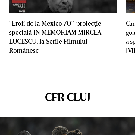
”Eroii de la Mexico 70”, proiecţie
Cam
specială IN MEMORIAM MIRCEA
gol
LUCESCU, la Serile Filmului
a s
Românesc
| V
CFR CLUJ