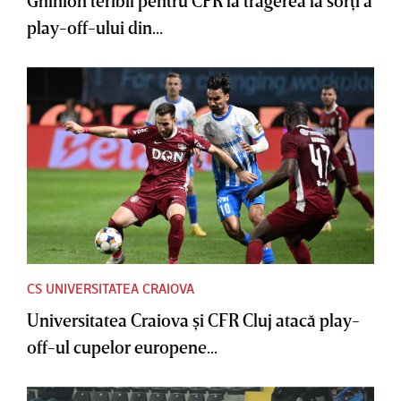
Ghinion teribil pentru CFR la tragerea la sorţi a
play-off-ului din...
CS UNIVERSITATEA CRAIOVA
Universitatea Craiova şi CFR Cluj atacă play-
off-ul cupelor europene...