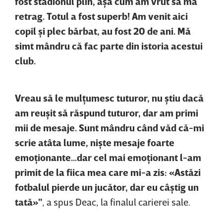
fost stadionul plin, aşa cum am vrut să mă
retrag. Totul a fost superb! Am venit aici
copil şi plec bărbat, au fost 20 de ani. Mă
simt mândru că fac parte din istoria acestui
club.
Vreau să le mulţumesc tuturor, nu ştiu dacă
am reuşit să răspund tuturor, dar am primi
mii de mesaje. Sunt mândru când văd că-mi
scrie atâta lume, nişte mesaje foarte
emoţionante...dar cel mai emoţionant l-am
primit de la fiica mea care mi-a zis: «Astăzi
fotbalul pierde un jucător, dar eu câştig un
tată»"
, a spus Deac, la finalul carierei sale.