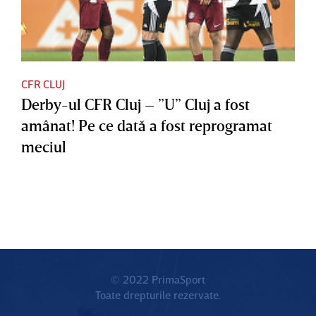
CFR CLUJ
Derby-ul CFR Cluj – ”U” Cluj a fost
amânat! Pe ce dată a fost reprogramat
meciul
© 2022 PrimaSport
Toate drepturile rezervate.