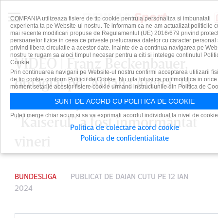
COMPANIA utilizeaza fisiere de tip cookie pentru a personaliza si imbunatati
experienta ta pe Website-ul nostru. Te informam ca ne-am actualizat politicile c
mai recente modificari propuse de Regulamentul (UE) 2016/679 privind protect
persoanelor fizice in ceea ce priveste prelucrarea datelor cu caracter personal 
privind libera circulatie a acestor date. Inainte de a continua navigarea pe Web
nostru te rugam sa aloci timpul necesar pentru a citi si intelege continutul Politi
VIDEO | Franz Beckenbauer,
Cookie.
Prin continuarea navigarii pe Website-ul nostru confirmi acceptarea utilizarii fis
omagiat pe ”Allianz Arena” la
de tip cookie conform Politicii de Cookie. Nu uita totusi ca poti modifica in orice
moment setarile acestor fisiere cookie urmand instructiunile din Politica de Coo
meciul Bayern – Hoffenheim.
SUNT DE ACORD CU POLITICA DE COOKIE
Puteti merge chiar acum si sa va exprimati acordul individual la nivel de cookie
”Kaiserul” a fost înmormântat
Politica de colectare acord cookie
vineri
Politica de confidentialitate
BUNDESLIGA
PUBLICAT DE
DAIAN CUTU
PE 12 IAN
2024