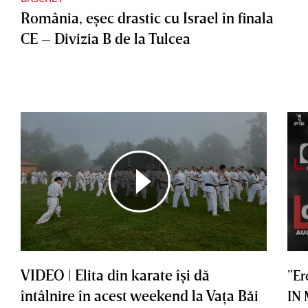
România, eşec drastic cu Israel în finala
CE – Divizia B de la Tulcea
VIDEO | Elita din karate îşi dă
”Er
întâlnire în acest weekend la Vaţa Băi
IN