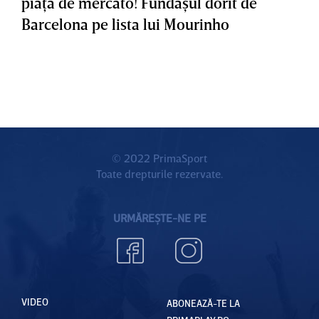
piaţa de mercato! Fundaşul dorit de
Barcelona pe lista lui Mourinho
© 2022 PrimaSport
Toate drepturile rezervate.
URMĂREȘTE-NE PE
VIDEO
ABONEAZĂ-TE LA