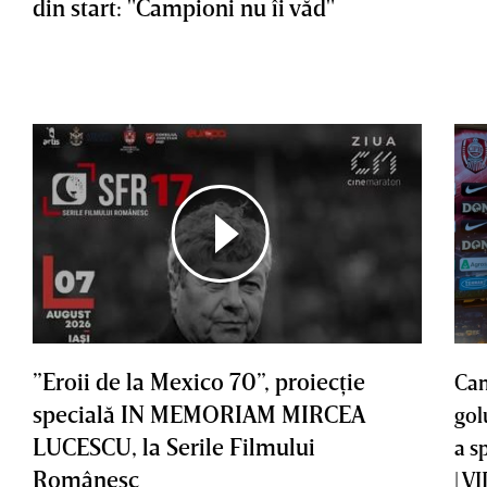
din start: "Campioni nu îi văd"
”Eroii de la Mexico 70”, proiecţie
Cam
specială IN MEMORIAM MIRCEA
gol
LUCESCU, la Serile Filmului
a s
Românesc
| V