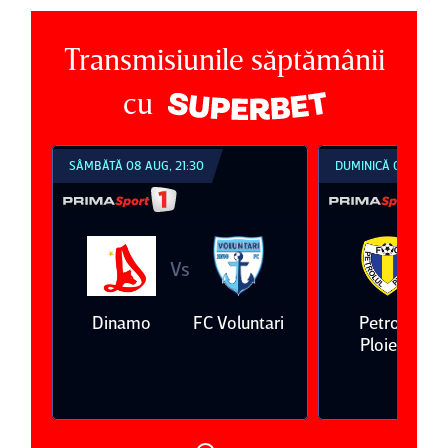
Transmisiunile săptămânii
cu
SÂMBĂTĂ 08 AUG, 21:30
DUMINICĂ 09 AUG, 1
Vs
V
eda
Dinamo
FC Voluntari
Petrolul
Ploieşti