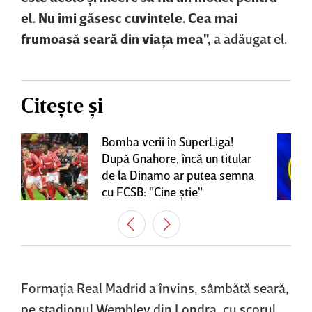
el. Nu îmi găsesc cuvintele. Cea mai
frumoasă seară din viaţa mea",
a adăugat el.
Citește și
Bomba verii în SuperLiga!
După Gnahore, încă un titular
de la Dinamo ar putea semna
cu FCSB: "Cine ştie"
Formaţia Real Madrid a învins, sâmbătă seară,
pe stadionul Wembley din Londra, cu scorul