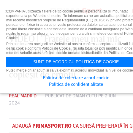
COMPANIA utilizeaza fisiere de tip cookie pentru a personaliza si imbunatati
experienta ta pe Website-ul nostru. Te informam ca ne-am actualizat politicile c
mai recente modificari propuse de Regulamentul (UE) 2016/679 privind protect
persoanelor fizice in ceea ce priveste prelucrarea datelor cu caracter personal 
privind libera circulatie a acestor date. Inainte de a continua navigarea pe Web
nostru te rugam sa aloci timpul necesar pentru a citi si intelege continutul Politi
VIDEO | ”Fratele meu mai mic
Cookie.
Prin continuarea navigarii pe Website-ul nostru confirmi acceptarea utilizarii fis
este acolo şi încerc să fiu un
de tip cookie conform Politicii de Cookie. Nu uita totusi ca poti modifica in orice
moment setarile acestor fisiere cookie urmand instructiunile din Politica de Coo
model”. Jude Bellingham,
SUNT DE ACORD CU POLITICA DE COOKIE
Puteti merge chiar acum si sa va exprimati acordul individual la nivel de cookie
copleşit de emoţii
Politica de colectare acord cookie
Politica de confidentialitate
REAL MADRID
PUBLICAT DE
DAIAN CUTU
PE 2 IUN
2024
ADAUGĂ
PRIMASPORT.RO
CA SURSĂ PREFERATĂ ÎN 