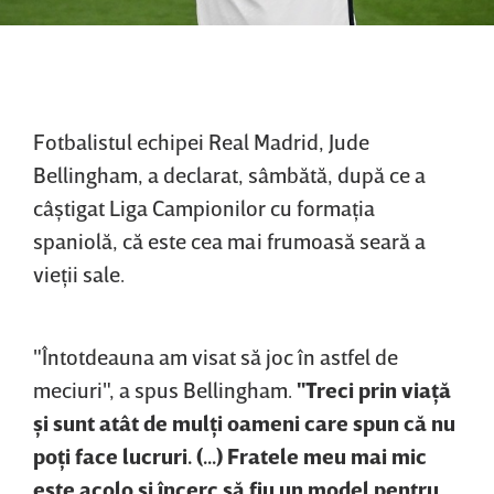
Fotbalistul echipei Real Madrid, Jude
Bellingham, a declarat, sâmbătă, după ce a
câştigat Liga Campionilor cu formaţia
spaniolă, că este cea mai frumoasă seară a
vieţii sale.
"Întotdeauna am visat să joc în astfel de
meciuri", a spus Bellingham.
"Treci prin viaţă
şi sunt atât de mulţi oameni care spun că nu
poţi face lucruri. (...) Fratele meu mai mic
este acolo şi încerc să fiu un model pentru