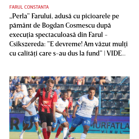
FARUL CONSTANTA
„Perla” Farului, adusă cu picioarele pe
pământ de Bogdan Cosmescu după
execuţia spectaculoasă din Farul -
Csikszereda: ”E devreme! Am văzut mulţi
cu calităţi care s-au dus la fund” | VIDEO
EXCLUSIV