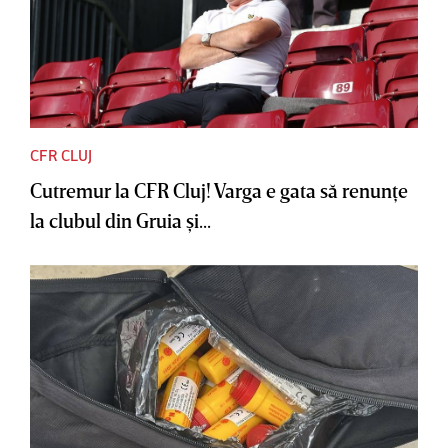
CFR CLUJ
Cutremur la CFR Cluj! Varga e gata să renunţe
la clubul din Gruia şi...