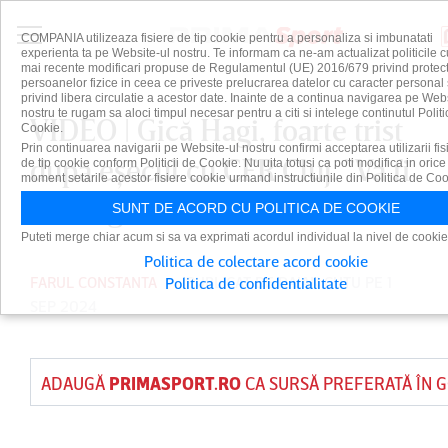
COMPANIA utilizeaza fisiere de tip cookie pentru a personaliza si imbunatati
experienta ta pe Website-ul nostru. Te informam ca ne-am actualizat politicile c
mai recente modificari propuse de Regulamentul (UE) 2016/679 privind protect
persoanelor fizice in ceea ce priveste prelucrarea datelor cu caracter personal 
privind libera circulatie a acestor date. Inainte de a continua navigarea pe Web
nostru te rugam sa aloci timpul necesar pentru a citi si intelege continutul Politi
VIDEO | Gică Hagi, foarte trist
Cookie.
Prin continuarea navigarii pe Website-ul nostru confirmi acceptarea utilizarii fis
după eşecul cu CFR Cluj. ”Va fi
de tip cookie conform Politicii de Cookie. Nu uita totusi ca poti modifica in orice
moment setarile acestor fisiere cookie urmand instructiunile din Politica de Coo
un an greu”
SUNT DE ACORD CU POLITICA DE COOKIE
Puteti merge chiar acum si sa va exprimati acordul individual la nivel de cookie
Politica de colectare acord cookie
FARUL CONSTANTA
PUBLICAT DE
DAIAN CUTU
PE 1
Politica de confidentialitate
SEP 2024
ADAUGĂ
PRIMASPORT.RO
CA SURSĂ PREFERATĂ ÎN 