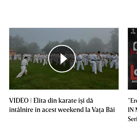
VIDEO | Elita din karate îşi dă
”Er
întâlnire în acest weekend la Vaţa Băi
IN
Ser