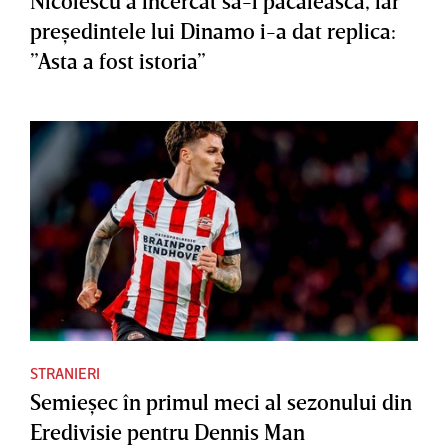
Nicolescu a încercat să-l păcălească, iar
preşedintele lui Dinamo i-a dat replica:
”Asta a fost istoria”
STRANIERI
Semieşec în primul meci al sezonului din
Eredivisie pentru Dennis Man