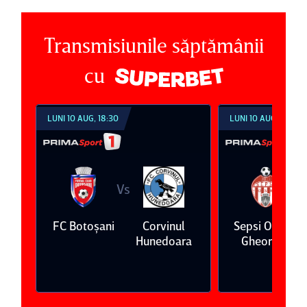
Transmisiunile săptămânii
cu
LUNI 10 AUG, 18:30
LUNI 10 AUG, 21:30
Vs
V
ş
FC Botoşani
Corvinul
Sepsi OSK Sf
Hunedoara
Gheorghe