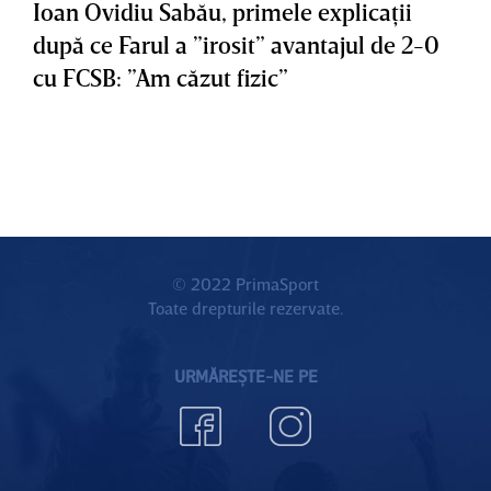
Ioan Ovidiu Sabău, primele explicaţii
după ce Farul a ”irosit” avantajul de 2-0
cu FCSB: ”Am căzut fizic”
© 2022 PrimaSport
Toate drepturile rezervate.
URMĂREȘTE-NE PE