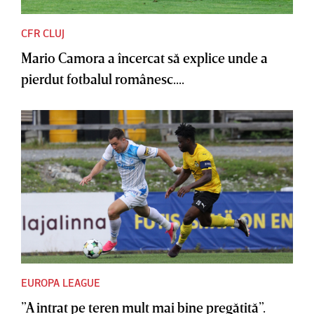
CFR CLUJ
Mario Camora a încercat să explice unde a
pierdut fotbalul românesc....
EUROPA LEAGUE
”A intrat pe teren mult mai bine pregătită”.