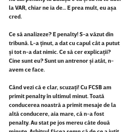
la VAR, chiar ne ia de… E prea mult, eu aşa
cred.
Ce să analizeze? E penalty! S-a văzut din
tribună. L-a ţinut, a dat cu capul cât a putut
şi tot n-a dat nimic. Ce să cer explicaţii?
Cine sunt eu? Sunt un antrenor şi atât, n-
avem ce face.
Când vezi că e clar, scuzaţi! Cu FCSB am
primit penalty în ultimul minut. Toată
conducerea noastră a primit mesaje de la
altă conducere, aia mare, că n-a fost
penalty. Au stat pe jos mereu câte două
minute. Arbitrul făcea semn că de ce a iuţit