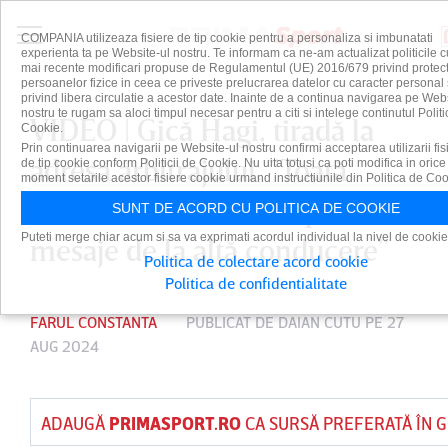
COMPANIA utilizeaza fisiere de tip cookie pentru a personaliza si imbunatati
experienta ta pe Website-ul nostru. Te informam ca ne-am actualizat politicile c
mai recente modificari propuse de Regulamentul (UE) 2016/679 privind protect
persoanelor fizice in ceea ce priveste prelucrarea datelor cu caracter personal 
privind libera circulatie a acestor date. Inainte de a continua navigarea pe Web
nostru te rugam sa aloci timpul necesar pentru a citi si intelege continutul Politi
VIDEO | Gică Hagi, tiradă la
Cookie.
Prin continuarea navigarii pe Website-ul nostru confirmi acceptarea utilizarii fis
adresa arbitrajului. ”Toată
de tip cookie conform Politicii de Cookie. Nu uita totusi ca poti modifica in orice
moment setarile acestor fisiere cookie urmand instructiunile din Politica de Coo
conducerea noastră a primit
SUNT DE ACORD CU POLITICA DE COOKIE
Puteti merge chiar acum si sa va exprimati acordul individual la nivel de cookie
mesaje de la altă conducere”
Politica de colectare acord cookie
Politica de confidentialitate
FARUL CONSTANTA
PUBLICAT DE
DAIAN CUTU
PE 27
AUG 2024
ADAUGĂ
PRIMASPORT.RO
CA SURSĂ PREFERATĂ ÎN 