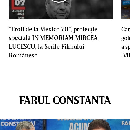
”Eroii de la Mexico 70”, proiecţie
Cam
specială IN MEMORIAM MIRCEA
gol
LUCESCU, la Serile Filmului
a s
Românesc
| V
FARUL CONSTANTA