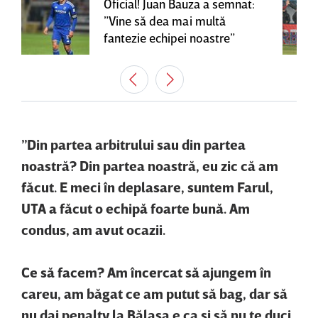
Oficial! Juan Bauza a semnat:
”Vine să dea mai multă
fantezie echipei noastre”
”Din partea arbitrului sau din partea
noastră? Din partea noastră, eu zic că am
făcut. E meci în deplasare, suntem Farul,
UTA a făcut o echipă foarte bună. Am
condus, am avut ocazii.
Ce să facem? Am încercat să ajungem în
careu, am băgat ce am putut să bag, dar să
nu dai penalty la Bălaşa e ca şi să nu te duci