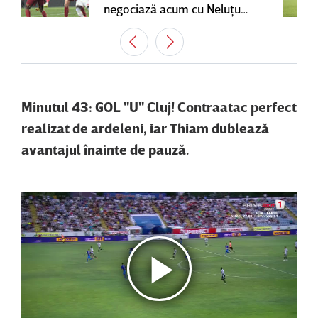
negociază acum cu Neluţu
Varga, care mai are o
variantă pentru banca tehnică
| EXCLUSIV
Minutul 43: GOL "U" Cluj! Contraatac perfect
realizat de ardeleni, iar Thiam dublează
avantajul înainte de pauză.