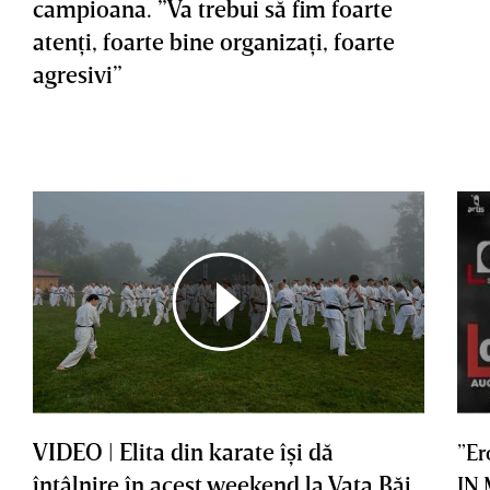
campioana. ”Va trebui să fim foarte
atenţi, foarte bine organizaţi, foarte
agresivi”
VIDEO | Elita din karate îşi dă
”Er
întâlnire în acest weekend la Vaţa Băi
IN