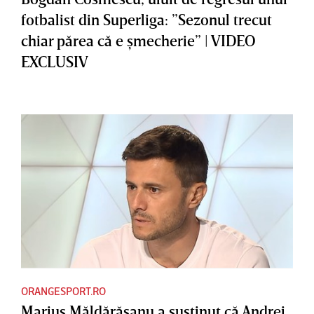
fotbalist din Superliga: ”Sezonul trecut
chiar părea că e şmecherie” | VIDEO
EXCLUSIV
ORANGESPORT.RO
Marius Măldărăşanu a susţinut că Andrei