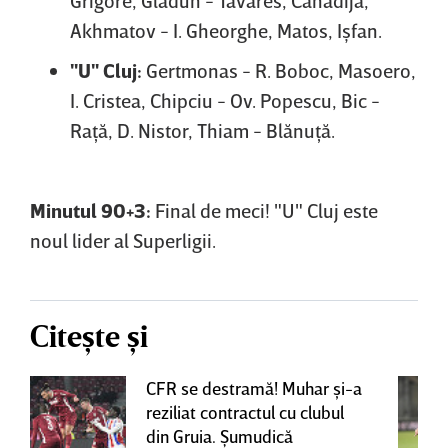
Akhmatov - I. Gheorghe, Matos, Işfan.
"U" Cluj:
Gertmonas - R. Boboc, Masoero,
I. Cristea, Chipciu - Ov. Popescu, Bic -
Raţă, D. Nistor, Thiam - Blănuţă.
Minutul 90+3:
Final de meci! "U" Cluj este
noul lider al Superligii.
Citește și
CFR se destramă! Muhar şi-a
reziliat contractul cu clubul
din Gruia. Şumudică