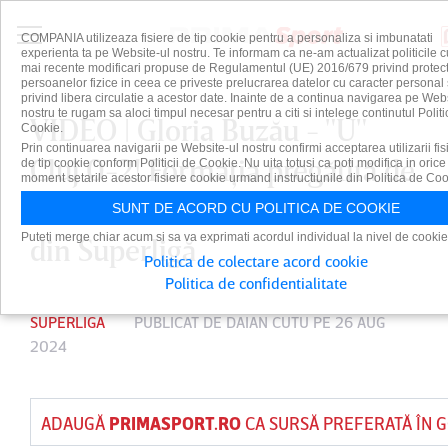
COMPANIA utilizeaza fisiere de tip cookie pentru a personaliza si imbunatati
experienta ta pe Website-ul nostru. Te informam ca ne-am actualizat politicile c
mai recente modificari propuse de Regulamentul (UE) 2016/679 privind protect
persoanelor fizice in ceea ce priveste prelucrarea datelor cu caracter personal 
privind libera circulatie a acestor date. Inainte de a continua navigarea pe Web
nostru te rugam sa aloci timpul necesar pentru a citi si intelege continutul Politi
VIDEO | Gloria Buzău - "U"
Cookie.
Prin continuarea navigarii pe Website-ul nostru confirmi acceptarea utilizarii fis
Cluj 0-2! Formaţia pregătită de
de tip cookie conform Politicii de Cookie. Nu uita totusi ca poti modifica in orice
moment setarile acestor fisiere cookie urmand instructiunile din Politica de Coo
Sabău conduce clasamentul
SUNT DE ACORD CU POLITICA DE COOKIE
Puteti merge chiar acum si sa va exprimati acordul individual la nivel de cookie
din Superligă
Politica de colectare acord cookie
Politica de confidentialitate
SUPERLIGA
PUBLICAT DE
DAIAN CUTU
PE 26 AUG
2024
ADAUGĂ
PRIMASPORT.RO
CA SURSĂ PREFERATĂ ÎN 