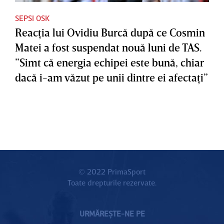
SEPSI OSK
Reacţia lui Ovidiu Burcă după ce Cosmin
Matei a fost suspendat nouă luni de TAS.
”Simt că energia echipei este bună, chiar
dacă i-am văzut pe unii dintre ei afectaţi”
© 2022 PrimaSport
Toate drepturile rezervate.
URMĂREȘTE-NE PE