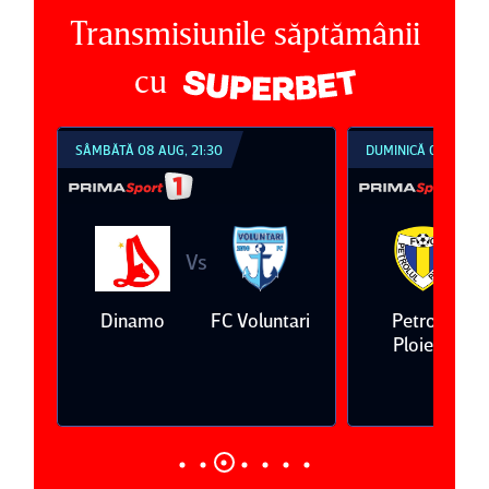
Transmisiunile săptămânii
cu
DUMINICĂ 09 AUG, 18:30
DUMINICĂ 09 AUG
Vs
untari
Petrolul
Oţelul Galaţi
Universitat
Ploieşti
Craiova