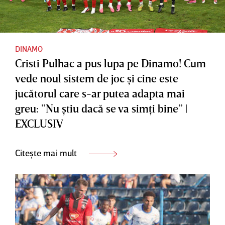
ul Ita
de
Form
DINAMO
Cristi Pulhac a pus lupa pe Dinamo! Cum
vede noul sistem de joc şi cine este
jucătorul care s-ar putea adapta mai
greu: ”Nu ştiu dacă se va simţi bine” |
EXCLUSIV
Citește mai mult