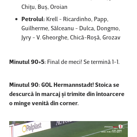
Chiţu, Buş, Oroian
Petrolul:
Krell - Ricardinho, Papp,
Guilherme, Sălceanu - Dulca, Dongmo,
Jyry - V. Gheorghe, Chică-Roşă, Grozav
Minutul 90+5:
Final de meci! Se termină 1-1.
Minutul 90: GOL Hermannstadt! Stoica se
descurcă în marcaj şi trimite din întoarcere
o minge venită din corner.