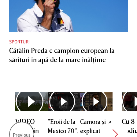
SPORTURI
Cătălin Preda e campion european la
sărituri în apă de la mare înălţime
VIDEO |
Cu 8
”Eroii de la
Camora şi-a
Elita din
podi
Mexico 70”,
explicat
Previous