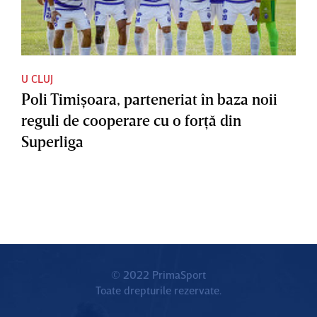
U CLUJ
Poli Timişoara, parteneriat în baza noii
reguli de cooperare cu o forţă din
Superliga
© 2022 PrimaSport
Toate drepturile rezervate.