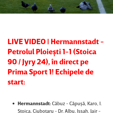
nimeni
mai
nu
are
se
o
aştepta
variantă
pentru
banca
LIVE VIDEO | Hermannstadt -
tehnică
|
Petrolul Ploieşti 1-1 (Stoica
EXCLUSIV
90 / Jyry 24), în direct pe
Prima Sport 1! Echipele de
start:
Hermannstadt:
Căbuz - Căpuşă, Karo, I.
Stoica, Ciubotaru - Dr. Albu, Issah, Jair -