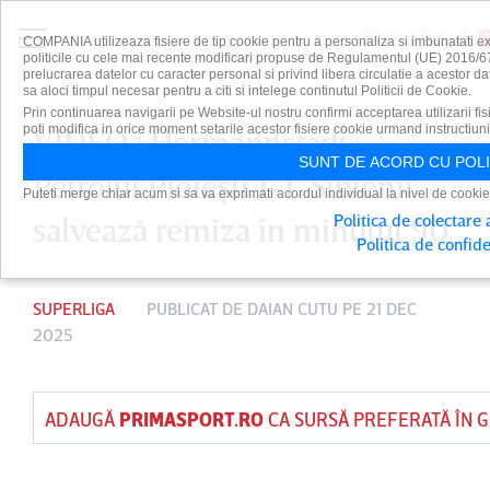
COMPANIA utilizeaza fisiere de tip cookie pentru a personaliza si imbunatati e
politicile cu cele mai recente modificari propuse de Regulamentul (UE) 2016/679
prelucrarea datelor cu caracter personal si privind libera circulatie a acestor 
sa aloci timpul necesar pentru a citi si intelege continutul Politicii de Cookie.
Prin continuarea navigarii pe Website-ul nostru confirmi acceptarea utilizarii fis
poti modifica in orice moment setarile acestor fisiere cookie urmand instructiuni
VIDEO | Hermannstadt –
SUNT DE ACORD CU POLI
Petrolul Ploieşti 1-1. Sibienii
Puteti merge chiar acum si sa va exprimati acordul individual la nivel de cookie
Politica de colectare
salvează remiza în minutul 90
Politica de confide
SUPERLIGA
PUBLICAT DE
DAIAN CUTU
PE 21 DEC
2025
ADAUGĂ
PRIMASPORT.RO
CA SURSĂ PREFERATĂ ÎN 