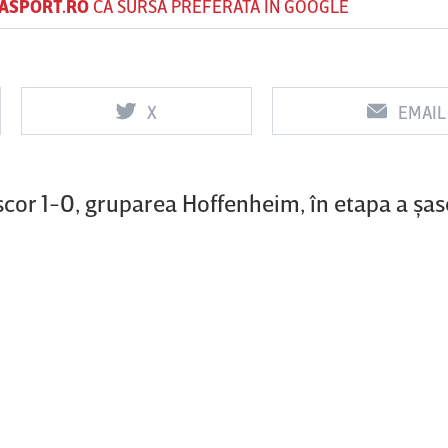
ASPORT.RO
CA SURSĂ PREFERATĂ ÎN GOOGLE
Vs
Vs
X
EMAIL
f
FCSB
UTA Arad
Rapid
0
0
 scor 1-0, gruparea Hoffenheim, în etapa a şas