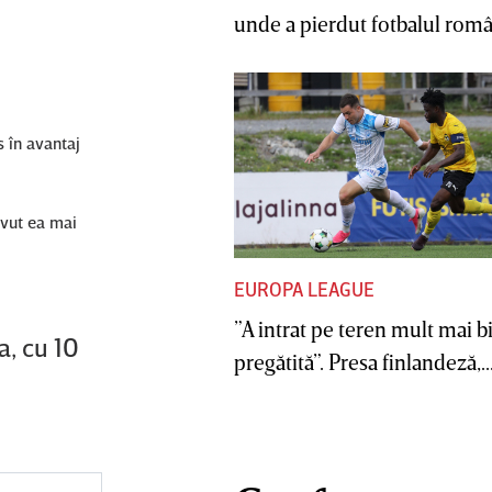
unde a pierdut fotbalul român
s în avantaj
avut ea mai
EUROPA LEAGUE
”A intrat pe teren mult mai b
a, cu 10
pregătită”. Presa finlandeză,..