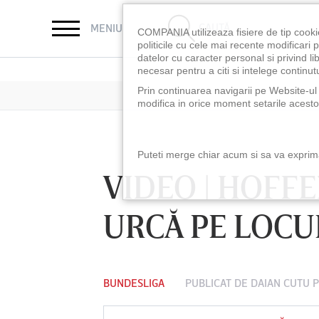
CAUTĂ
MENIU
COMPANIA utilizeaza fisiere de tip cooki
politicile cu cele mai recente modificar
datelor cu caracter personal si privind l
necesar pentru a citi si intelege continutu
Prin continuarea navigarii pe Website-ul n
modifica in orice moment setarile acestor
Puteti merge chiar acum si sa va exprimat
VIDEO | HOFFEN
URCĂ PE LOCU
BUNDESLIGA
PUBLICAT DE
DAIAN CUTU
P
LUNI 10 AUG, 18:30
LUNI 10 AUG, 21:3