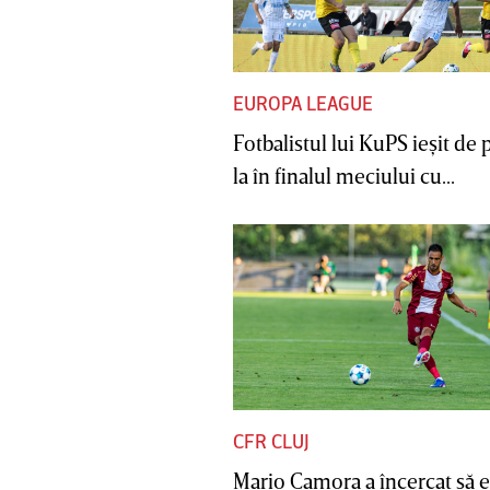
EUROPA LEAGUE
Fotbalistul lui KuPS ieşit de 
la în finalul meciului cu...
CFR CLUJ
Mario Camora a încercat să e