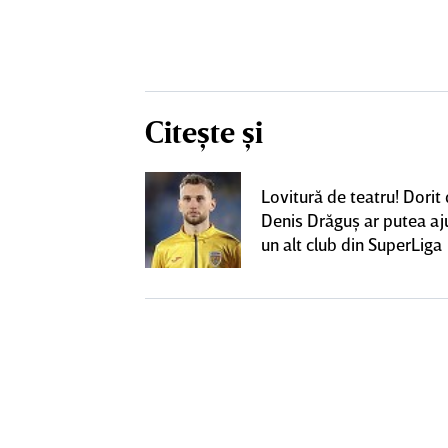
Citește și
eacţie după ce
Lovitură de teatru! Dorit
ă revină la CFR
Denis Drăguş ar putea aj
un alt club din SuperLiga