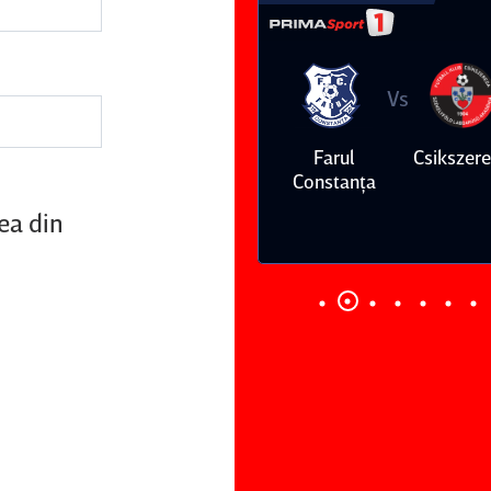
Vs
Vs
Farul
Csikszereda
Dinamo
FC Volunt
Constanţa
ea din