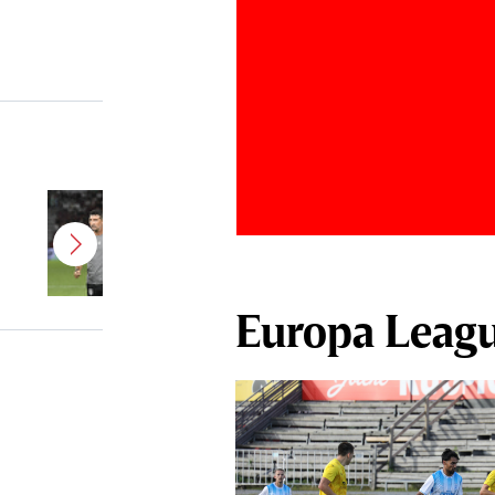
Antonio Folha a fost demis de la
CFR Cluj! Alţi 3 jucători sunt OUT
Europa Leag