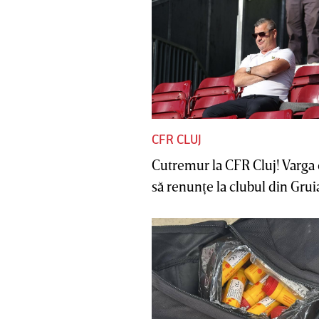
CFR CLUJ
Cutremur la CFR Cluj! Varga 
să renunţe la clubul din Gruia 