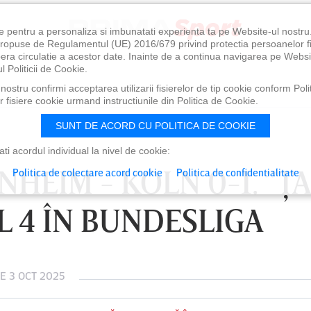
e pentru a personaliza si imbunatati experienta ta pe Website-ul nostr
i propuse de Regulamentul (UE) 2016/679 privind protectia persoanelor f
ibera circulatie a acestor date. Inainte de a continua navigarea pe Websi
l Politicii de Cookie.
ostru confirmi acceptarea utilizarii fisierelor de tip cookie conform Polit
 fisiere cookie urmand instructiunile din Politica de Cookie.
SUNT DE ACORD CU POLITICA DE COOKIE
i acordul individual la nivel de cookie:
HEIM - KOLN 0-1. ”ŢA
Politica de colectare acord cookie
Politica de confidentialitate
L 4 ÎN BUNDESLIGA
E 3 OCT 2025
0
VINERI 07 AUG, 21:00
SÂ