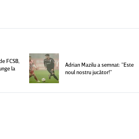
 de FCSB,
Adrian Mazilu a semnat: ”Este
unge la
noul nostru jucător!”