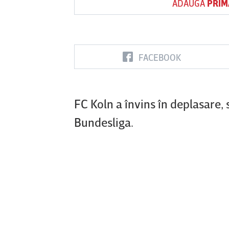
ADAUGĂ
PRIM
Vs
FACEBOOK
FC Botoşani
Corvinul
Sepsi OSK S
Hunedoara
Gheorghe
FC Koln a învins în deplasare,
Bundesliga.