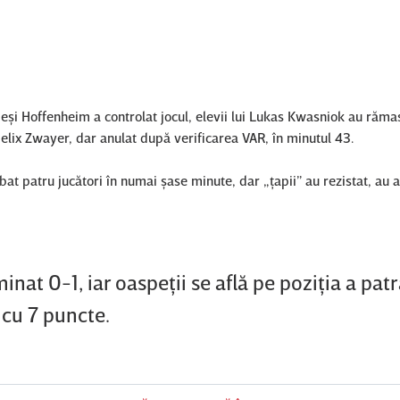
deşi Hoffenheim a controlat jocul, elevii lui Lukas Kwasniok au răma
elix Zwayer, dar anulat după verificarea VAR, în minutul 43.
bat patru jucători în numai şase minute, dar „ţapii” au rezistat, au 
at 0-1, iar oaspeţii se află pe poziţia a patr
 cu 7 puncte.