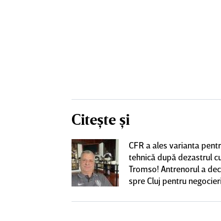
Citește și
t să cânte imnul
CFR a ales varianta pent
 din ţara lor,
tehnică după dezastrul c
re iraniene au
Tromso! Antrenorul a dec
ustraliană
spre Cluj pentru negocieri
cu Varga