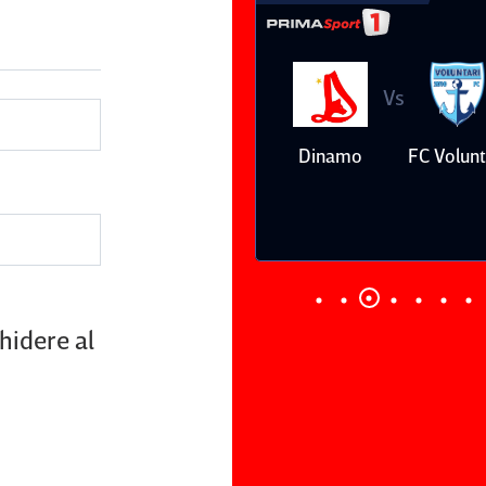
Vs
Vs
Farul
Csikszereda
Dinamo
FC Volunt
Constanţa
chidere al