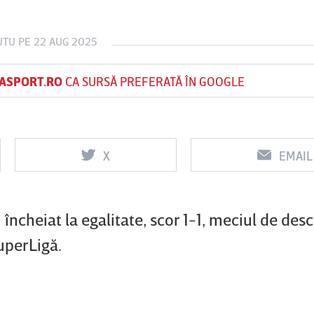
UTU
PE 22 AUG 2025
Vs
Vs
ASPORT.RO
CA SURSĂ PREFERATĂ ÎN GOOGLE
f
FCSB
UTA Arad
Rapid
0
0
X
EMAIL
încheiat la egalitate, scor 1-1, meciul de des
uperLigă.