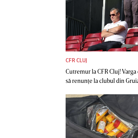
CFR CLUJ
Cutremur la CFR Cluj! Varga 
să renunţe la clubul din Gruia 