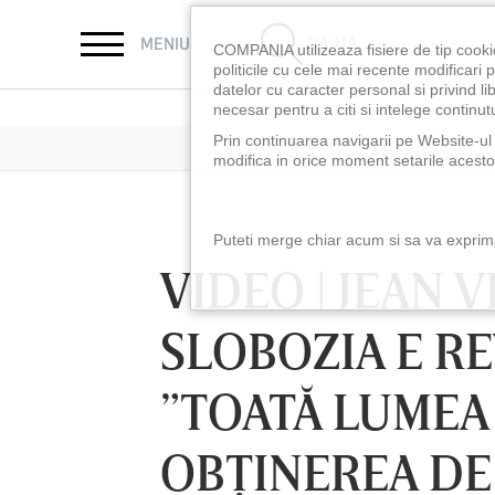
CAUTĂ
MENIU
COMPANIA utilizeaza fisiere de tip cooki
politicile cu cele mai recente modificar
datelor cu caracter personal si privind l
necesar pentru a citi si intelege continutu
Prin continuarea navigarii pe Website-ul n
modifica in orice moment setarile acestor
Puteti merge chiar acum si sa va exprimat
VIDEO | JEAN 
SLOBOZIA E R
”TOATĂ LUMEA
OBŢINEREA DE
LUNI 10 AUG, 18:30
LUNI 10 AUG, 21:3