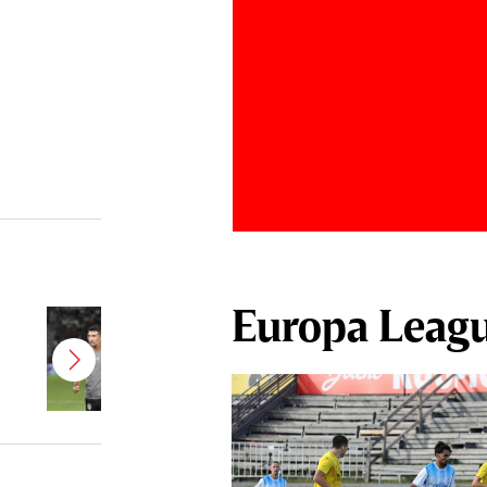
Europa Leag
Antonio Folha a fost demis de la
CFR Cluj! Alţi 3 jucători sunt OUT