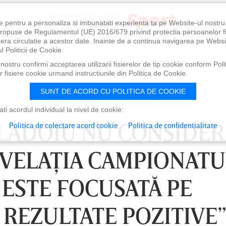
e pentru a personaliza si imbunatati experienta ta pe Website-ul nostr
i propuse de Regulamentul (UE) 2016/679 privind protectia persoanelor f
ibera circulatie a acestor date. Inainte de a continua navigarea pe Websi
l Politicii de Cookie.
ostru confirmi acceptarea utilizarii fisierelor de tip cookie conform Polit
 fisiere cookie urmand instructiunile din Politica de Cookie.
SUNT DE ACORD CU POLITICA DE COOKIE
i acordul individual la nivel de cookie:
VLĂDOIU NU CONSIDER
Politica de colectare acord cookie
Politica de confidentialitate
EVELAŢIA CAMPIONATU
 ESTE FOCUSATĂ PE
 REZULTATE POZITIVE
0
VINERI 07 AUG, 21:00
SÂ