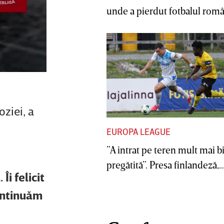
unde a pierdut fotbalul român
ziei, a
EUROPA LEAGUE
”A intrat pe teren mult mai b
pregătită”. Presa finlandeză,..
Îi felicit
continuăm