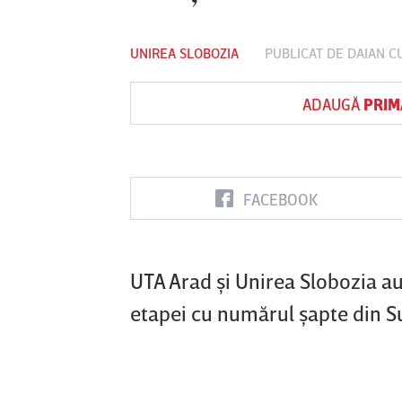
UNIREA SLOBOZIA
PUBLICAT DE
DAIAN C
Vs
ADAUGĂ
PRIM
FC Botoşani
Corvinul
Sepsi OSK S
Hunedoara
Gheorghe
FACEBOOK
UTA Arad şi Unirea Slobozia au 
etapei cu numărul şapte din S