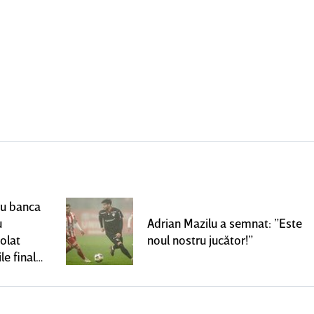
ru banca
u
Adrian Mazilu a semnat: ”Este
olat
noul nostru jucător!”
le finale