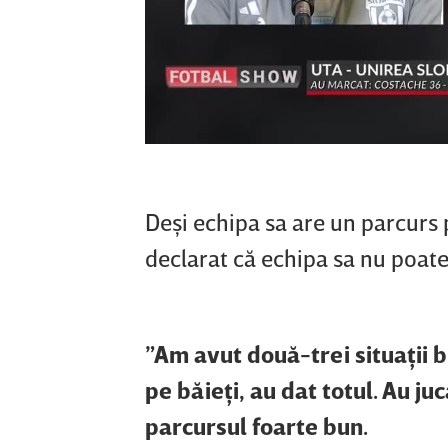
Deşi echipa sa are un parcurs p
declarat că echipa sa nu poate
”Am avut două-trei situaţii bun
pe băieţi, au dat totul. Au ju
parcursul foarte bun.