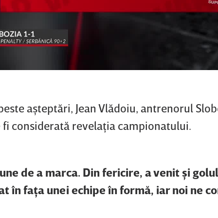
este aşteptări, Jean Vlădoiu, antrenorul Slobo
 fi considerată revelaţia campionatului.
e de a marca. Din fericire, a venit şi golul. 
cat în faţa unei echipe în formă, iar noi ne 