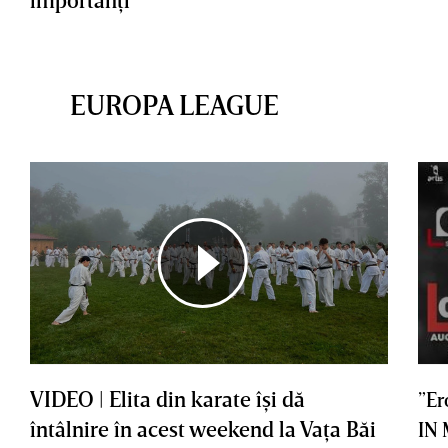
EUROPA LEAGUE
VIDEO | Elita din karate îşi dă
”Er
întâlnire în acest weekend la Vaţa Băi
IN