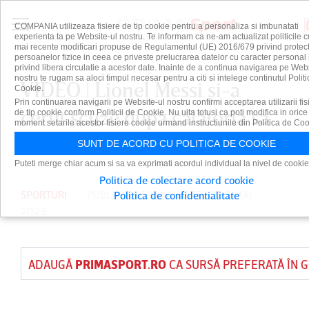
COMPANIA utilizeaza fisiere de tip cookie pentru a personaliza si imbunatati
experienta ta pe Website-ul nostru. Te informam ca ne-am actualizat politicile c
mai recente modificari propuse de Regulamentul (UE) 2016/679 privind protect
persoanelor fizice in ceea ce priveste prelucrarea datelor cu caracter personal 
privind libera circulatie a acestor date. Inainte de a continua navigarea pe Web
nostru te rugam sa aloci timpul necesar pentru a citi si intelege continutul Politi
VIDEO | Lionel Messi şi-a
Cookie.
Prin continuarea navigarii pe Website-ul nostru confirmi acceptarea utilizarii fis
cerut scuze după călătoria sa
de tip cookie conform Politicii de Cookie. Nu uita totusi ca poti modifica in orice
moment setarile acestor fisiere cookie urmand instructiunile din Politica de Coo
în Arabia Saudită
SUNT DE ACORD CU POLITICA DE COOKIE
Puteti merge chiar acum si sa va exprimati acordul individual la nivel de cookie
Politica de colectare acord cookie
SPORTURI
PUBLICAT DE
DAIAN CUTU
PE 5 MAI
Politica de confidentialitate
2023
ADAUGĂ
PRIMASPORT.RO
CA SURSĂ PREFERATĂ ÎN 