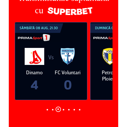
cu
SÂMBĂTĂ 08 AUG, 21:30
DUMINICĂ 09 AUG, 1
Vs
V
eda
Dinamo
FC Voluntari
Petrolul
Ploieşti
4
0