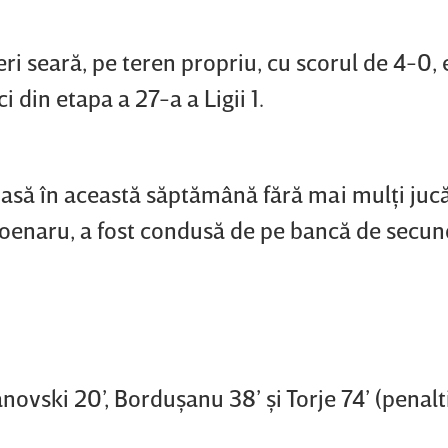
ri seară, pe teren propriu, cu scorul de 4-0,
 din etapa a 27-a a Ligii 1.
să în această săptămână fără mai mulţi jucăt
 Poenaru, a fost condusă de pe bancă de secu
ovski 20’, Borduşanu 38’ şi Torje 74’ (penalti)