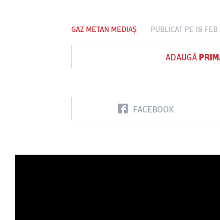
GAZ METAN MEDIAȘ
PUBLICAT PE 18 FEB
Vs
ADAUGĂ
PRIM
FC Botoşani
Corvinul
Sepsi OSK S
Hunedoara
Gheorghe
FACEBOOK