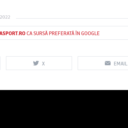
 2022
Vs
Vs
ASPORT.RO
CA SURSĂ PREFERATĂ ÎN GOOGLE
f
FCSB
UTA Arad
Rapid
X
EMAIL