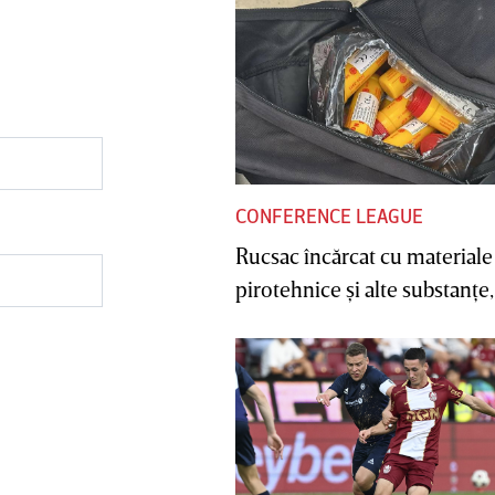
CONFERENCE LEAGUE
Rucsac încărcat cu materiale
pirotehnice şi alte substanţe, 