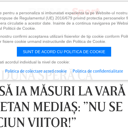
e pentru a personaliza si imbunatati experienta ta pe Website-ul nostr
i propuse de Regulamentul (UE) 2016/679 privind protectia persoanelor f
ibera circulatie a acestor date. Inainte de a continua navigarea pe Websi
l Politicii de Cookie.
ostru confirmi acceptarea utilizarii fisierelor de tip cookie conform Polit
 fisiere cookie urmand instructiunile din Politica de Cookie.
SUNT DE ACORD CU POLITICA DE COOKIE
i acordul individual la nivel de cookie:
 DUNĂ SPERĂ CA
Politica de colectare acord cookie
Politica de confidentialitate
SĂ IA MĂSURI LA VARĂ
ETAN MEDIAŞ: ”NU SE
IUN VIITOR!”
0
VINERI 07 AUG, 21:00
SÂ