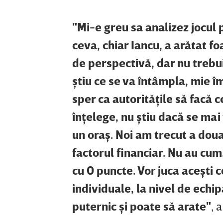
"Mi-e greu sa analizez jocul p
ceva, chiar Iancu, a arătat fo
de perspectivă, dar nu trebuie
ştiu ce se va întâmpla, mie 
sper ca autorităţile să facă c
înţelege, nu ştiu dacă se mai 
un oraş. Noi am trecut a doua
factorul financiar. Nu au cum.
cu 0 puncte. Vor juca aceşti c
individuale, la nivel de echi
puternic şi poate să arate"
, 