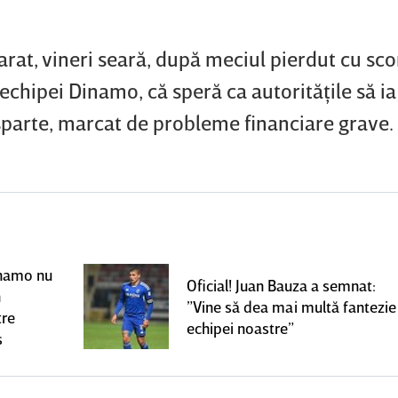
rat, vineri seară, după meciul pierdut cu sco
echipei Dinamo, că speră ca autorităţile să i
sparte, marcat de probleme financiare grave.
Dinamo nu
Oficial! Juan Bauza a semnat:
n
”Vine să dea mai multă fantezie
tre
echipei noastre”
s