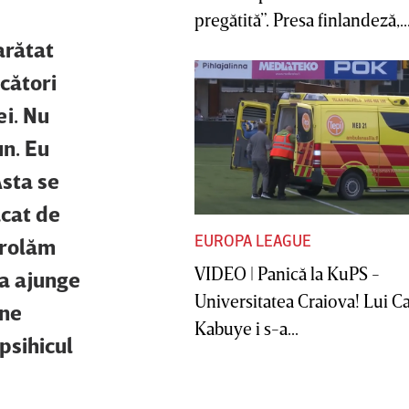
pregătită”. Presa finlandeză,..
arătat
ucători
ei. Nu
un. Eu
Asta se
ăcat de
EUROPA LEAGUE
trolăm
VIDEO | Panică la KuPS -
va ajunge
Universitatea Craiova! Lui C
une
Kabuye i s-a...
psihicul