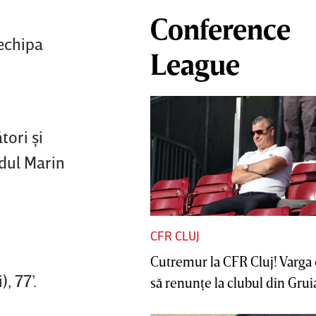
Conference
 echipa
League
ori şi
ndul Marin
CFR CLUJ
Cutremur la CFR Cluj! Varga 
, 77’.
să renunţe la clubul din Gruia 