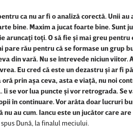
entru ca nu ar fi o analiză corectă. Unii au 
arte bine. Maxim a jucat foarte bine. Sunt j
 aruncaţi toţi. O să fie şi mai greu pentru 
îmi pare rău pentru că se formase un grup b
eva din vară. Nu se întrevede niciun viitor. 
vrea. Eu cred că este un dezastru şi ar fi p
 oră prin aşa ceva, asta e viaţă, nu noi con
. li se vor lua puncte şi vor retrograda. Se 
opii în continuare. Vor arăta doar lucruri b
pă nu au cum. Iancu este un jucător care are 
a spus Dună, la finalul meciului.