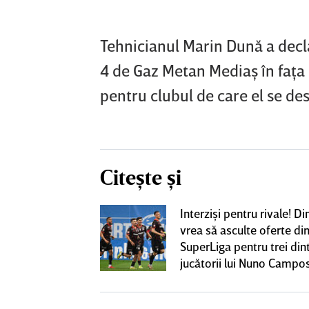
Tehnicianul Marin Dună a decla
4 de Gaz Metan Mediaş în faţa 
pentru clubul de care el se de
Citește și
iversitatea
Interzişi pentru rivale! 
pioana României
vrea să asculte oferte di
 iniţiativa în
SuperLiga pentru trei din
jucătorii lui Nuno Campo