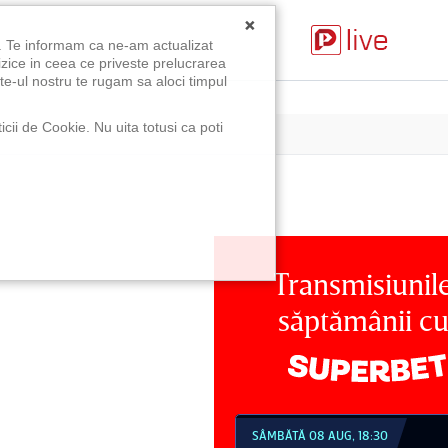
×
u. Te informam ca ne-am actualizat
izice in ceea ce priveste prelucrarea
te-ul nostru te rugam sa aloci timpul
icii de Cookie. Nu uita totusi ca poti
Transmisiunil
săptămânii c
MBĂTĂ 08 AUG, 18:30
SÂMBĂTĂ 08 AUG, 21:30