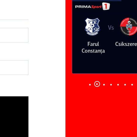
Vs
Vs
Farul
Csikszereda
Dinamo
FC Volunt
Constanţa