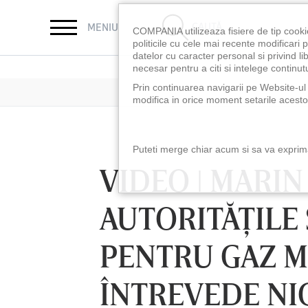
CAUTĂ
MENIU
COMPANIA utilizeaza fisiere de tip cooki
politicile cu cele mai recente modificar
datelor cu caracter personal si privind l
necesar pentru a citi si intelege continutu
Prin continuarea navigarii pe Website-ul n
modifica in orice moment setarile acestor
Puteti merge chiar acum si sa va exprimat
VIDEO ǀ MARIN
AUTORITĂŢILE 
PENTRU GAZ M
ÎNTREVEDE NIC
LUNI 10 AUG, 18:30
LUNI 10 AUG, 21:3