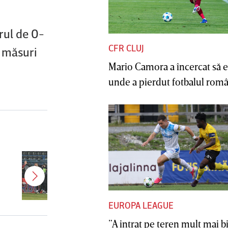
rul de 0-
CFR CLUJ
a măsuri
Mario Camora a încercat să e
unde a pierdut fotbalul român
Jucătorul dorit de Pancu în
Giuleşti vrea să rupă contractul cu
CFR Cluj: ”A făcut notificare la
club”
EUROPA LEAGUE
”A intrat pe teren mult mai b