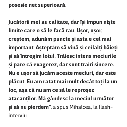
posesie net superioară.
Jucătorii mei au calitate, dar îşi impun nişte
limite care o să le facă rău. Uşor, uşor,
creştem, adunăm puncte şi asta e cel mai
important. Aşteptăm să vină şi ceilalţi băieţi
şi să întregim lotul. Trăiesc intens meciurile
şi pare că exagerez, dar sunt trăiri sincere.
Nu e uşor să jucăm aceste meciuri, dar este
plăcut. Eu am ratat mai mult decât toţi la un
loc, aşa că nu am ce să le reproşez
atacanţilor. Mă gândesc la meciul următor
şi să nu pierdem”,
a spus Mihalcea, la flash-
interviu.