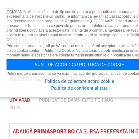
COMPANIA utilizeaza fisiere de tip cookie pentru a personaliza si imbunatati
experienta ta pe Website-ul nostru. Te informam ca ne-am actualizat politicile c
mai recente modificari propuse de Regulamentul (UE) 2016/679 privind protect
persoanelor fizice in ceea ce priveste prelucrarea datelor cu caracter personal 
privind libera circulatie a acestor date. Inainte de a continua navigarea pe Web
nostru te rugam sa aloci timpul necesar pentru a citi si intelege continutul Politi
VIDEO | Mihalcea rămâne
Cookie.
Prin continuarea navigarii pe Website-ul nostru confirmi acceptarea utilizarii fis
neînvins la UTA. ”Jucătorii mei
de tip cookie conform Politicii de Cookie. Nu uita totusi ca poti modifica in orice
moment setarile acestor fisiere cookie urmand instructiunile din Politica de Coo
au calitate, dar îşi impun nişte
SUNT DE ACORD CU POLITICA DE COOKIE
Puteti merge chiar acum si sa va exprimati acordul individual la nivel de cookie
limite care o să le facă rău”
Politica de colectare acord cookie
Politica de confidentialitate
UTA ARAD
PUBLICAT DE
DAIAN CUTU
PE 1 AUG
2025
ADAUGĂ
PRIMASPORT.RO
CA SURSĂ PREFERATĂ ÎN 