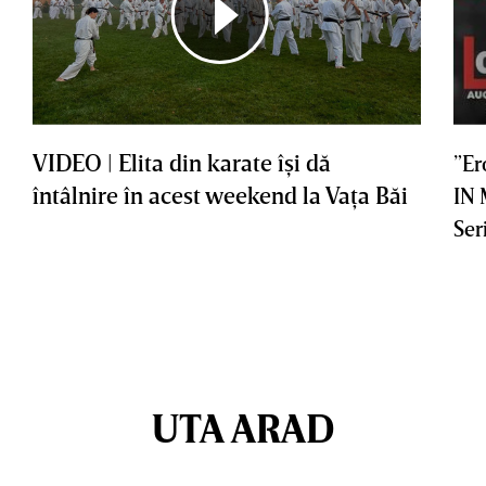
VIDEO | Elita din karate îşi dă
”Er
întâlnire în acest weekend la Vaţa Băi
IN
Ser
UTA ARAD