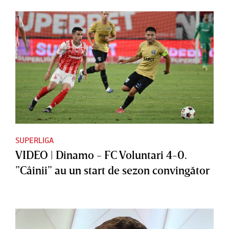
SUPERLIGA
VIDEO | Dinamo - FC Voluntari 4-0.
”Câinii” au un start de sezon convingător