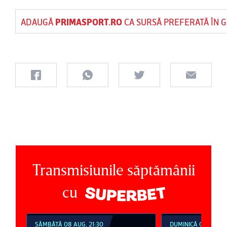
ADAUGĂ
PRIMASPORT.RO
CA SURSĂ PREFERATĂ ÎN 
Transmisiunile săptămânii
cu
SÂMBĂTĂ 08 AUG, 21:30
DUMINICĂ 09 AUG, 1