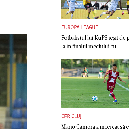
EUROPA LEAGUE
Fotbalistul lui KuPS ieşit de 
la în finalul meciului cu...
CFR CLUJ
Mario Camora a încercat să e