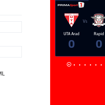
Vs
Vs
epsi OSK Sf
FCSB
UTA Arad
Rapid
Gheorghe
0
0
 ML