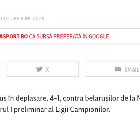
 CUTU
PE 8 IUL 2026
Vs
ASPORT.RO
CA SURSĂ PREFERATĂ ÎN GOOGLE
FC Botoşani
Corvinul
S
Hunedoara
X
EMAIL
s în deplasare, 4-1, contra belaruşilor de la
ul I preliminar al Ligii Campionilor.