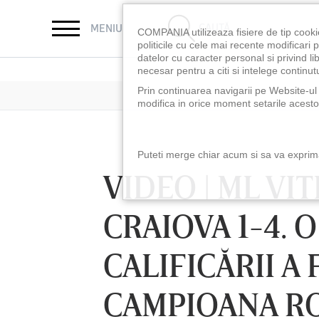
CAUTĂ
MENIU
COMPANIA utilizeaza fisiere de tip cooki
politicile cu cele mai recente modificar
datelor cu caracter personal si privind l
necesar pentru a citi si intelege continutu
Prin continuarea navigarii pe Website-ul n
modifica in orice moment setarile acestor
Puteti merge chiar acum si sa va exprimat
VIDEO | ML VI
CRAIOVA 1-4. 
CALIFICĂRII A
CAMPIOANA R