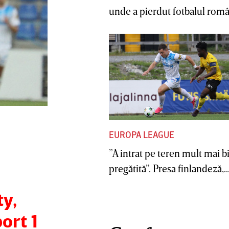
unde a pierdut fotbalul român
EUROPA LEAGUE
”A intrat pe teren mult mai b
pregătită”. Presa finlandeză,..
y,
ort 1