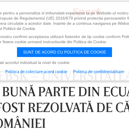
e pentru a personaliza si imbunatati experienta ta pe Website-ul nostr
i propuse de Regulamentul (UE) 2016/679 privind protectia persoanelor f
ibera circulatie a acestor date. Inainte de a continua navigarea pe Websi
l Politicii de Cookie.
ostru confirmi acceptarea utilizarii fisierelor de tip cookie conform Polit
 fisiere cookie urmand instructiunile din Politica de Cookie.
SUNT DE ACORD CU POLITICA DE COOKIE
i acordul individual la nivel de cookie:
TEBSK – UNIVERSITATE
Politica de colectare acord cookie
Politica de confidentialitate
O BUNĂ PARTE DIN ECU
 FOST REZOLVATĂ DE C
OMÂNIEI
LUNI 10 AUG, 18:30
LU