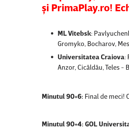
şi PrimaPlay.ro! Ech
ML Vitebsk
: Pavlyuchen
Gromyko, Bocharov, Mesa
Universitatea Craiova
:
Anzor, Cicâldău, Teles -
Minutul 90+6:
Final de meci! O
Minutul 90+4: GOL Universit