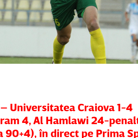
 – Universitatea Craiova 1-4
ram 4, Al Hamlawi 24-penalt
90+4), în direct pe Prima Sp