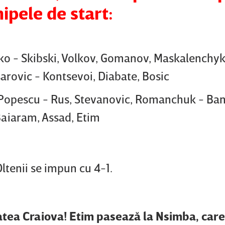
ipele de start:
ko - Skibski, Volkov, Gomanov, Maskalenchyk
rovic - Kontsevoi, Diabate, Bosic
 Popescu - Rus, Stevanovic, Romanchuk - Ban
 Baiaram, Assad, Etim
ltenii se impun cu 4-1.
atea Craiova! Etim pasează la Nsimba, care