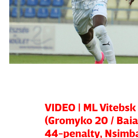
VIDEO | ML Vitebsk
(Gromyko 20 / Baia
44-penalty, Nsimba 