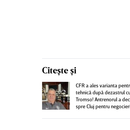
Citește și
nlocuitor lui
CFR a ales varianta pent
renorul umilit
tehnică după dezastrul c
u 5 ani,
Tromso! Antrenorul a dec
ie în Gruia
spre Cluj pentru negocieri
cu Varga