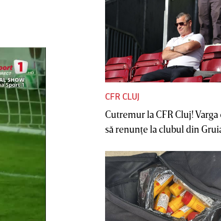
CFR CLUJ
Cutremur la CFR Cluj! Varga 
să renunţe la clubul din Gruia 