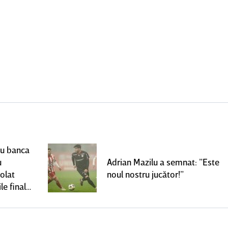
ru banca
u
Adrian Mazilu a semnat: ”Este
olat
noul nostru jucător!”
le finale