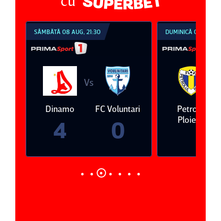
cu
SÂMBĂTĂ 08 AUG, 21:30
DUMINICĂ 09 AUG, 1
Vs
V
eda
Dinamo
FC Voluntari
Petrolul
Ploieşti
4
0