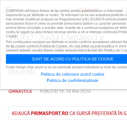
COMPANIA utilizeaza fisiere de tip cookie pentru a personaliza si imbunatati
experienta ta pe Website-ul nostru. Te informam ca ne-am actualizat politicile c
mai recente modificari propuse de Regulamentul (UE) 2016/679 privind protect
persoanelor fizice in ceea ce priveste prelucrarea datelor cu caracter personal 
privind libera circulatie a acestor date. Inainte de a continua navigarea pe Web
nostru te rugam sa aloci timpul necesar pentru a citi si intelege continutul Politi
VIDEO | Nadia Comăneci a
Cookie.
Prin continuarea navigarii pe Website-ul nostru confirmi acceptarea utilizarii fis
dansat charleston cu Teodora
de tip cookie conform Politicii de Cookie. Nu uita totusi ca poti modifica in orice
moment setarile acestor fisiere cookie urmand instructiunile din Politica de Coo
Ungureanu ca în urmă cu cinci
SUNT DE ACORD CU POLITICA DE COOKIE
Puteti merge chiar acum si sa va exprimati acordul individual la nivel de cookie
decenii
Politica de colectare acord cookie
Politica de confidentialitate
GIMNASTICA
PUBLICAT PE 28 MAI 2026
ADAUGĂ
PRIMASPORT.RO
CA SURSĂ PREFERATĂ ÎN 