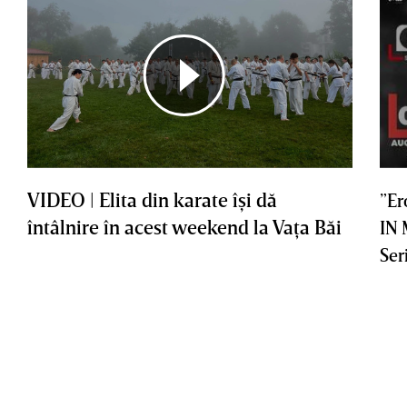
VIDEO | Elita din karate îşi dă
”Er
întâlnire în acest weekend la Vaţa Băi
IN
Ser