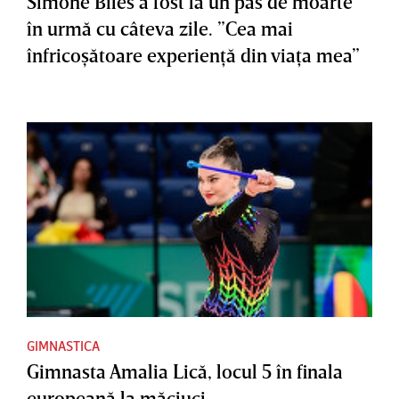
Simone Biles a fost la un pas de moarte
în urmă cu câteva zile. ”Cea mai
înfricoşătoare experienţă din viaţa mea”
GIMNASTICA
Gimnasta Amalia Lică, locul 5 în finala
europeană la măciuci