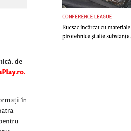
CONFERENCE LEAGUE
Rucsac încărcat cu materiale
pirotehnice şi alte substanţe, 
nică, de
Play.ro.
ormaţii în
patra
 pentru