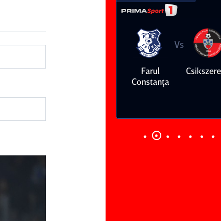
Vs
Vs
Farul
Csikszereda
Dinamo
FC Volunt
Constanţa