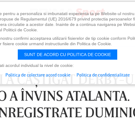
e pentru a personaliza si imbunatati experienta ta pe Website-ul nostr
i propuse de Regulamentul (UE) 2016/679 privind protectia persoanelor f
ibera circulatie a acestor date. Inainte de a continua navigarea pe Websi
l Politicii de Cookie.
ostru confirmi acceptarea utilizarii fisierelor de tip cookie conform Polit
 fisiere cookie urmand instructiunile din Politica de Cookie.
SUNT DE ACORD CU POLITICA DE COOKIE
i acordul individual la nivel de cookie:
I A CÂŞTIGAT DERBY-U
Politica de colectare acord cookie
Politica de confidentialitate
O A ÎNVINS ATALANTA.
ÎNREGISTRATE DUMINI
0
VINERI 07 AUG, 21:00
SÂ