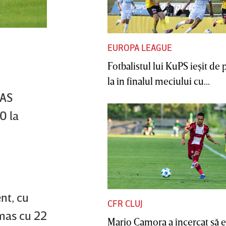
EUROPA LEAGUE
Fotbalistul lui KuPS ieşit de 
la în finalul meciului cu...
 AS
0 la
nt, cu
CFR CLUJ
ămas cu 22
Mario Camora a încercat să e