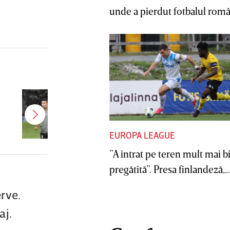
unde a pierdut fotbalul român
Antonio Folha a fost demis de la
CFR Cluj! Alţi 3 jucători sunt OUT
EUROPA LEAGUE
”A intrat pe teren mult mai b
pregătită”. Presa finlandeză,..
erve.
aj.