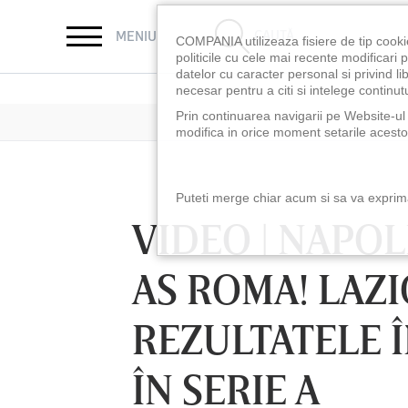
CAUTĂ
MENIU
COMPANIA utilizeaza fisiere de tip cooki
politicile cu cele mai recente modificar
datelor cu caracter personal si privind l
necesar pentru a citi si intelege continutu
Prin continuarea navigarii pe Website-ul n
modifica in orice moment setarile acestor
Puteti merge chiar acum si sa va exprimat
VIDEO | NAPOL
AS ROMA! LAZI
REZULTATELE 
ÎN SERIE A
LUNI 10 AUG, 18:30
LUNI 10 AUG, 21:3