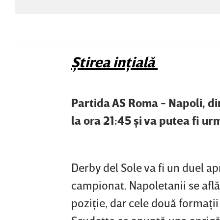
Ştirea inţială
Partida AS Roma - Napoli, din
la ora 21:45 şi va putea fi ur
Derby del Sole va fi un duel ap
campionat. Napoletanii se află 
poziţie, dar cele două formaţi