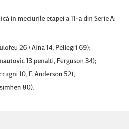
că în meciurile etapei a 11-a din Serie A:
lofeu 26 / Aina 14, Pellegri 69);
autovic 13 penalti, Ferguson 34);
ccagni 10, F. Anderson 52);
Osimhen 80).