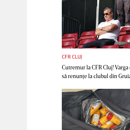
CFR CLUJ
Cutremur la CFR Cluj! Varga 
să renunţe la clubul din Gruia 