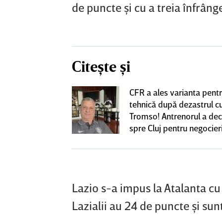
de puncte şi cu a treia înfrâng
Citește și
t să cânte imnul
CFR a ales varianta pent
 din ţara lor,
tehnică după dezastrul c
re iraniene au
Tromso! Antrenorul a dec
ustraliană
spre Cluj pentru negocieri
cu Varga
Lazio s-a impus la Atalanta cu
Lazialii au 24 de puncte şi sun