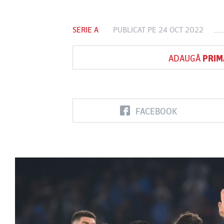
SERIE A
PUBLICAT PE 24 OCT 2022
Vs
ADAUGĂ
PRIM
FC Botoşani
Corvinul
Sepsi OSK S
Hunedoara
Gheorghe
FACEBOOK