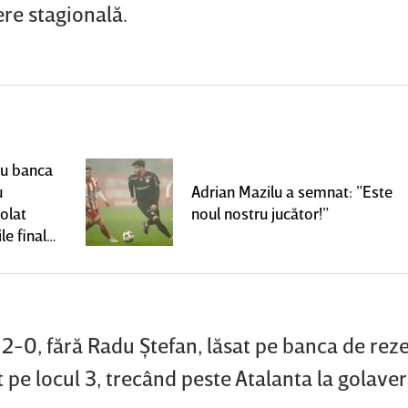
ere stagională.
ru banca
u
Adrian Mazilu a semnat: ”Este
olat
noul nostru jucător!”
le finale
 2-0, fără Radu Ştefan, lăsat pe banca de rez
t pe locul 3, trecând peste Atalanta la golaver