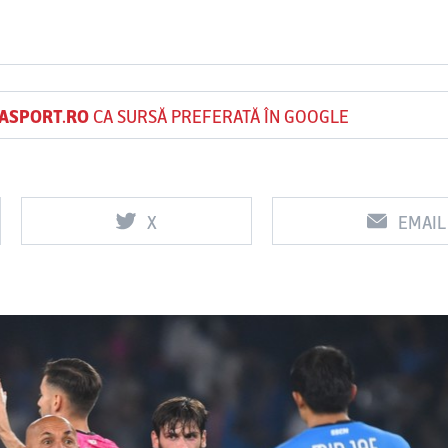
Vs
Vs
ASPORT.RO
CA SURSĂ PREFERATĂ ÎN GOOGLE
f
FCSB
UTA Arad
Rapid
0
0
X
EMAIL